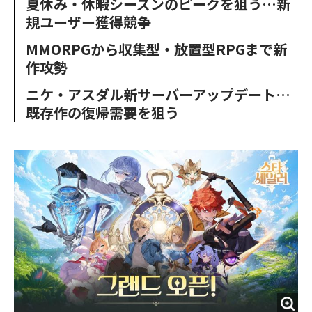
夏休み・休暇シーズンのピークを狙う…新
o
e
u
n
規ユーザー獲得競争
o
r
t
k
MMORPGから収集型・放置型RPGまで新
作攻勢
ニケ・アスダル新サーバーアップデート…
既存作の復帰需要を狙う