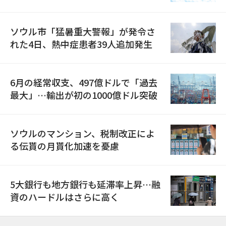
ソウル市「猛暑重大警報」が発令さ
れた4日、熱中症患者39人追加発生
6月の経常収支、497億ドルで「過去
最大」…輸出が初の1000億ドル突破
ソウルのマンション、税制改正によ
る伝貰の月貰化加速を憂慮
5大銀行も地方銀行も延滞率上昇…融
資のハードルはさらに高く