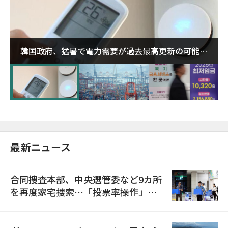
韓国政府、猛暑で電力需要が過去最高更新の可能性
に需給対応体制を点検
最新ニュース
合同捜査本部、中央選管委など9カ所
を再度家宅捜索…「投票率操作」の
資料を確保