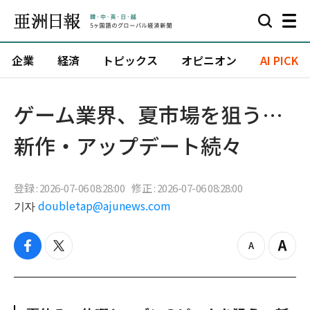
企業
経済
トピックス
オピニオン
AI PICK
ゲーム業界、夏市場を狙う…
新作・アップデート続々
登録 : 2026-07-06 08:28:00
修正 : 2026-07-06 08:28:00
기자
doubletap@ajunews.com
f
t
z
Z
a
w
o
o
c
i
o
o
e
t
m
m
b
t
o
i