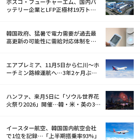
ポスコ・フューチャーエム、国内バ
ッテリー企業とLFP正極材19万トン
の供給契約を締結
韓国政府、猛暑で電力需要が過去最
高更新の可能性に需給対応体制を点
検
エアプレミア、11月5日から仁川〜ホ
ーチミン路線運航へ…3年2ヶ月ぶり
の再開
ハンファ、来月5日に「ソウル世界花
火祭り2026」開催…韓・米・英の3カ
国が参加
イースター航空、韓国国内航空会社
で1位を記録…「上半期搭乗率93%」