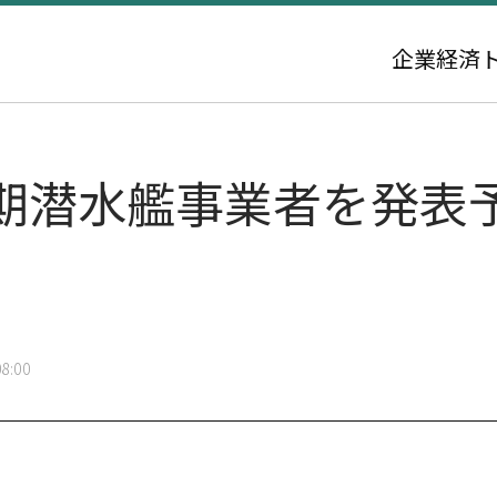
企業
経済
期潜水艦事業者を発表
8:00