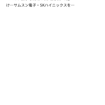
け…サムスン電子・SKハイニックスを巡
る明暗