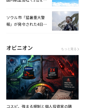
録…「上半期搭乗率
93%」
ソウル市「猛暑重大警
報」が発令された4日、
熱中症患者39人追加発
生
オピニオン
もっと見る
コスピ、強まる規制と個人投資家の賭