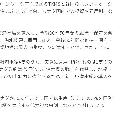
コンソーシアムであるTKMSと韓国のハンファオーシ
注に成功した場合、カナダ国内での投資や雇用創出な
の潜水艦を導入し、今後30～50年間の維持・保守を含
。潜水艦建造費用に加え、今後30年間の維持・保守・
事業規模は最大60兆ウォンに達すると推定されている。
級潜水艦4隻のうち、実際に運用可能なものは1隻のみ
ナダ政府は老朽化した潜水艦の戦力を代替し、北極・
よび抑止能力を強化するために新しい潜水艦の導入を
ナダが2035年までに国内総生産（GDP）の5%を国防
な目標を達成する代表的な事例になると予測している。