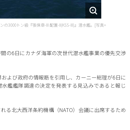
トン級『張保皐-III 配置-II(KSS-III)』潜水艦。[写真=
間の6日にカナダ海軍の次世代潜水艦事業の優先交渉
業界および政府の情報筋を引用し、カーニー総理が6日に
潜水艦艦隊調達の決定を発表する見込みであると報じ
れる北大西洋条約機構（NATO）会議に出席するため