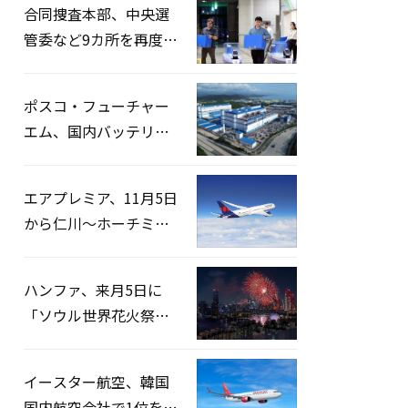
合同捜査本部、中央選
管委など9カ所を再度家
宅捜索…「投票率操
作」の資料を確保
ポスコ・フューチャー
エム、国内バッテリー
企業とLFP正極材19万ト
ンの供給契約を締結
エアプレミア、11月5日
から仁川〜ホーチミン
路線運航へ…3年2ヶ月
ぶりの再開
ハンファ、来月5日に
「ソウル世界花火祭り
2026」開催…韓・米・
英の3カ国が参加
イースター航空、韓国
国内航空会社で1位を記