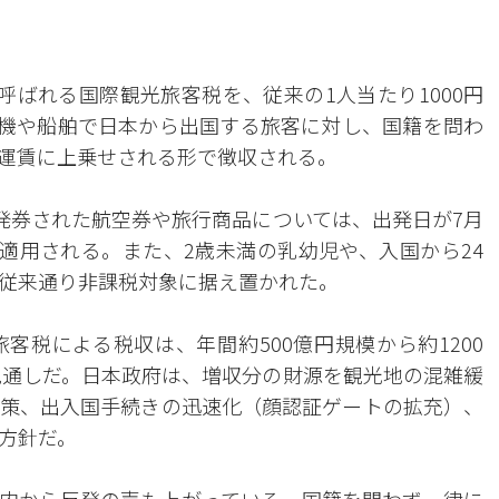
呼ばれる国際観光旅客税を、従来の1人当たり1000円
航空機や船舶で日本から出国する旅客に対し、国籍を問わ
運賃に上乗せされる形で徴収される。
に発券された航空券や旅行商品については、出発日が7月
が適用される。また、2歳未満の乳幼児や、入国から24
従来通り非課税対象に据え置かれた。
客税による税収は、年間約500億円規模から約1200
る見通しだ。日本政府は、増収分の財源を観光地の混雑緩
策、出入国手続きの迅速化（顔認証ゲートの拡充）、
方針だ。