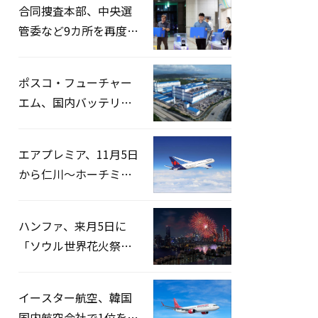
合同捜査本部、中央選
管委など9カ所を再度家
宅捜索…「投票率操
作」の資料を確保
ポスコ・フューチャー
エム、国内バッテリー
企業とLFP正極材19万ト
ンの供給契約を締結
エアプレミア、11月5日
から仁川〜ホーチミン
路線運航へ…3年2ヶ月
ぶりの再開
ハンファ、来月5日に
「ソウル世界花火祭り
2026」開催…韓・米・
英の3カ国が参加
イースター航空、韓国
国内航空会社で1位を記