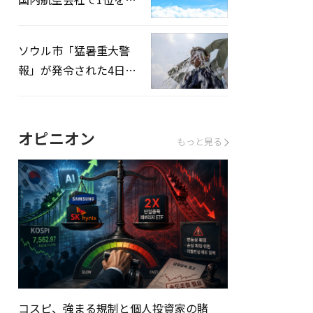
録…「上半期搭乗率
93%」
ソウル市「猛暑重大警
報」が発令された4日、
熱中症患者39人追加発
生
オピニオン
もっと見る
コスピ、強まる規制と個人投資家の賭