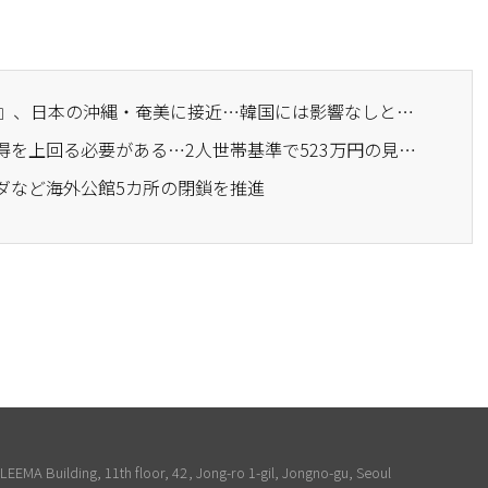
· 台風13号『ドルフィン』、日本の沖縄・奄美に接近…韓国には影響なしと予想
· 日本の永住権、平均所得を上回る必要がある…2人世帯基準で523万円の見込み
ナダなど海外公館5カ所の閉鎖を推進
EEMA Building, 11th floor, 42, Jong-ro 1-gil, Jongno-gu, Seoul