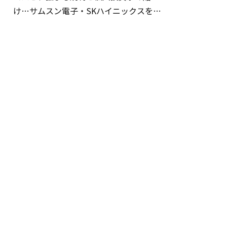
け…サムスン電子・SKハイニックスを巡
る明暗