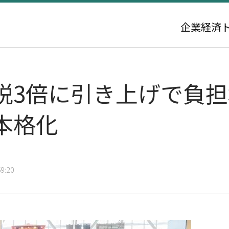
企業
経済
税3倍に引き上げで負
本格化
9:20