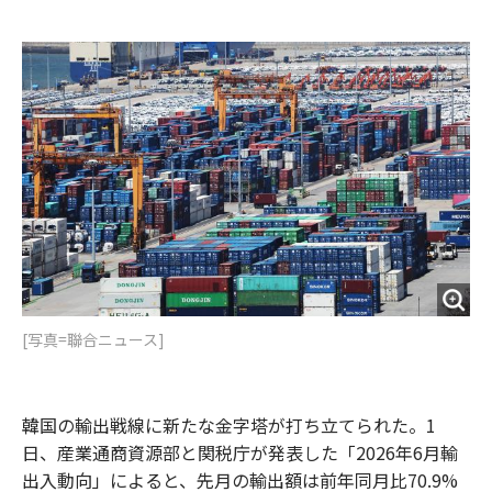
e
t
m
m
b
t
o
i
o
e
u
n
o
r
t
k
[写真=聯合ニュース]
韓国の輸出戦線に新たな金字塔が打ち立てられた。1
日、産業通商資源部と関税庁が発表した「2026年6月輸
出入動向」によると、先月の輸出額は前年同月比70.9%