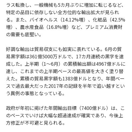
ラス転換し、一般機械も5カ月ぶりに増加に転じるなど、
特定の品目に依存しない全方位的な輸出拡大が見られ
る。また、バイオヘルス（14.12%増）、化粧品（42.5%
増）、農水産食品（16.8%増）など、プレミアム消費財
の需要も底堅い。
好調な輸出は貿易収支にも如実に表れている。6月の貿
易黒字額は361億5000万ドルで、17カ月連続の黒字を達
成した。上半期（1〜6月）の累積輸出額は4967億ドルに
達し、これまでの上半期ベースの最高値を大きく塗り替
えた。累積の貿易黒字額も1383億ドルとなり、年間ベー
スで過去最大だった2017年の記録を半年で追い越すとい
う異例の事態となっている。
政府が年初に掲げた年間輸出目標（7400億ドル）は、こ
のペースでいけば大幅な超過達成が確実であり、今後上
方修正が不可避と見られる。