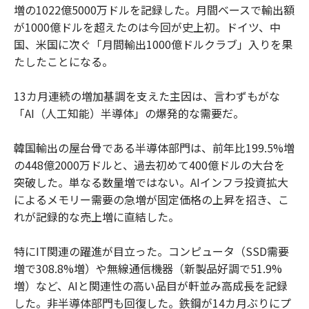
増の1022億5000万ドルを記録した。月間ベースで輸出額
が1000億ドルを超えたのは今回が史上初。ドイツ、中
国、米国に次ぐ「月間輸出1000億ドルクラブ」入りを果
たしたことになる。
13カ月連続の増加基調を支えた主因は、言わずもがな
「AI（人工知能）半導体」の爆発的な需要だ。
韓国輸出の屋台骨である半導体部門は、前年比199.5%増
の448億2000万ドルと、過去初めて400億ドルの大台を
突破した。単なる数量増ではない。AIインフラ投資拡大
によるメモリー需要の急増が固定価格の上昇を招き、こ
れが記録的な売上増に直結した。
特にIT関連の躍進が目立った。コンピュータ（SSD需要
増で308.8%増）や無線通信機器（新製品好調で51.9%
増）など、AIと関連性の高い品目が軒並み高成長を記録
した。非半導体部門も回復した。鉄鋼が14カ月ぶりにプ