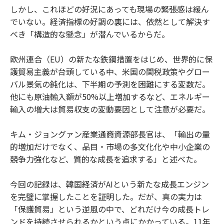
しかし、これほどの好況にあっても現場の緊張感は緩ん
でいない。経済指標の好調の裏には、依然として解決す
べき「構造的な懸念」が潜んでいるからだ。
欧州連合（EU）の新たな鉄鋼措置をはじめ、世界的に保
護貿易主義が台頭している中、米国の関税政策やグロー
バル景気の鈍化は、下半期の予測を困難にする変数だ。
他にも原油輸入額が50%以上増加するなど、エネルギー
輸入の増大は貿易収支の変動要因として注意が必要だ。
キム・ジョングァン産業通商資源部長官は、「輸出の量
的増加だけでなく、品目・市場の多文化化や中小企業の
競争力強化など、質的な成長を追求する」と述べた。
今回の記録は、韓国経済がAIという新たな成長エンジン
を完璧に掌握したことを証明した。だが、真の実力は
「保護貿易」という逆風の中で、どれだけ今の成長トレ
ンドを持続させられるかという点にかかっている。11年