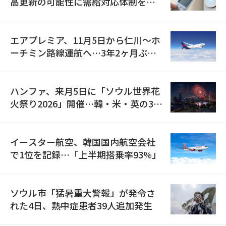
高更新の可能性に需給対応体制を点
検
エアプレミア、11月5日から仁川〜ホ
ーチミン路線運航へ…3年2ヶ月ぶり
の再開
ハンファ、来月5日に「ソウル世界花
火祭り2026」開催…韓・米・英の3カ
国が参加
イースター航空、韓国国内航空会社
で1位を記録…「上半期搭乗率93%」
ソウル市「猛暑重大警報」が発令さ
れた4日、熱中症患者39人追加発生