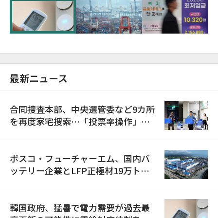
に需給対応体制を点検
最新ニュース
合同捜査本部、中央選管委など9カ所
を再度家宅捜索…「投票率操作」の
資料を確保
ポスコ・フューチャーエム、国内バ
ッテリー企業とLFP正極材19万トン
の供給契約を締結
韓国政府、猛暑で電力需要が過去最