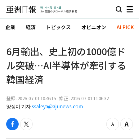
企業
経済
トピックス
オピニオン
AI PICK
6月輸出、史上初の1000億ド
ル突破…AI半導体が牽引する
韓国経済
登録 : 2026-07-01 10:46:15
修正 : 2026-07-01 11:06:32
양정미 기자
ssaleya@ajunews.com
f
t
z
Z
a
w
o
o
c
i
o
o