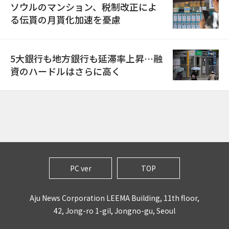
ソウルのマンション、税制改正によ
る伝貰の月貰化加速を憂慮
5大銀行も地方銀行も延滞率上昇…融
資のハードルはさらに高く
PC ver
TOP
Aju News Corporation LEEMA Building, 11th floor,
42, Jong-ro 1-gil, Jongno-gu, Seoul