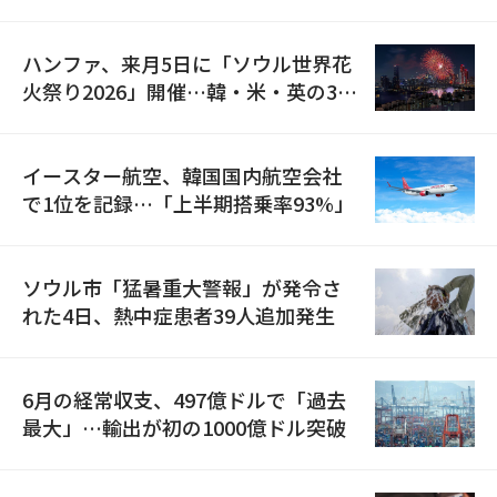
の再開
ハンファ、来月5日に「ソウル世界花
火祭り2026」開催…韓・米・英の3カ
国が参加
イースター航空、韓国国内航空会社
で1位を記録…「上半期搭乗率93%」
ソウル市「猛暑重大警報」が発令さ
れた4日、熱中症患者39人追加発生
6月の経常収支、497億ドルで「過去
最大」…輸出が初の1000億ドル突破