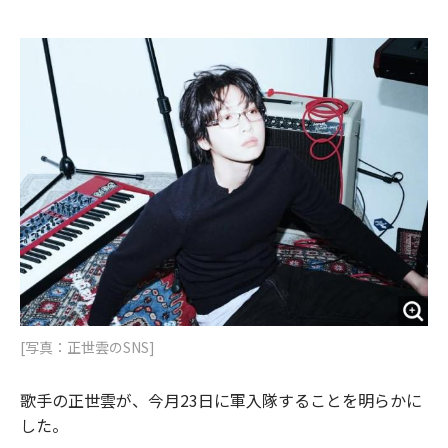
e
t
m
m
b
t
o
i
o
e
u
n
o
r
t
k
[写真：正世雲のSNS]
歌手の正世雲が、今月23日に軍入隊することを明らかに
した。