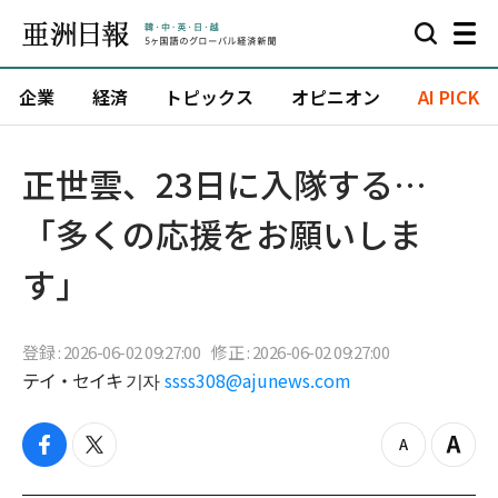
企業
経済
トピックス
オピニオン
AI PICK
正世雲、23日に入隊する…
「多くの応援をお願いしま
す」
登録 : 2026-06-02 09:27:00
修正 : 2026-06-02 09:27:00
テイ・セイキ 기자
ssss308@ajunews.com
f
t
z
Z
a
w
o
o
c
i
o
o