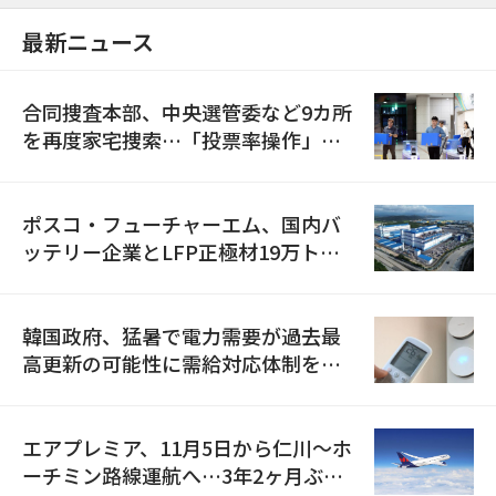
最新ニュース
合同捜査本部、中央選管委など9カ所
を再度家宅捜索…「投票率操作」の
資料を確保
ポスコ・フューチャーエム、国内バ
ッテリー企業とLFP正極材19万トン
の供給契約を締結
韓国政府、猛暑で電力需要が過去最
高更新の可能性に需給対応体制を点
検
エアプレミア、11月5日から仁川〜ホ
ーチミン路線運航へ…3年2ヶ月ぶり