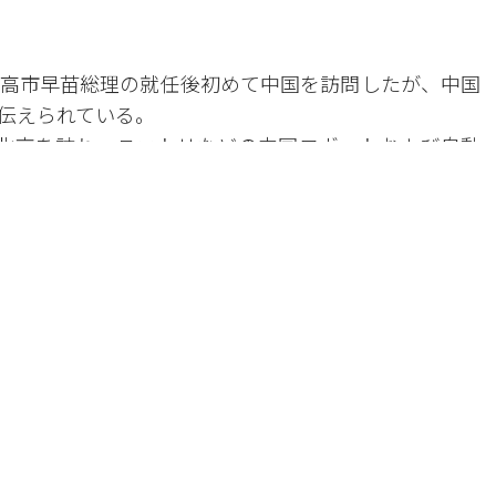
高市早苗総理の就任後初めて中国を訪問したが、中国
伝えられている。
北京を訪れ、ユニトリなどの中国ロボットおよび自動
と交流したと報じられた。
途中で行われた。高市総理就任後、自民党の主要権力
中である。「自民党4人組」は幹事長、総務会長、選挙
を左右する重要人物を指す。西村委員長は過去に安倍
の面談は行われなかった。昨年10月に就任した高市総
入」の可能性を示唆する発言を行い、中国との関係が急
改善の方策を模索する動きを続けていると報じられて
るアジア太平洋経済協力会議（APEC）通商大臣会議