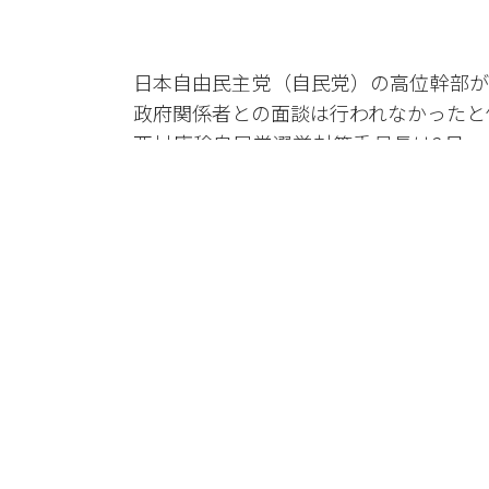
日本自由民主党（自民党）の高位幹部が
政府関係者との面談は行われなかったと
西村康稔自民党選挙対策委員長は2日、
運転関連技術企業を視察し、現地企業人
今回の訪中はカザフスタン訪問後の帰国
グループである「4人組」の中で初の訪
対策委員長、政策調整委員長など党運営
派所属の閣僚で経済産業相も務めた。
しかし、今回の訪中で中国政府関係者と
理は、11月に「台湾有事の際の軍事介
速に冷え込んだ。
その中で、日本政府と経済界は両国関係
いる。
日本政府は来月、中国江蘇省で開催され