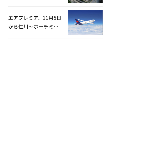
企業とLFP正極材19万ト
ンの供給契約を締結
エアプレミア、11月5日
から仁川〜ホーチミン
路線運航へ…3年2ヶ月
ぶりの再開
ハンファ、来月5日に
「ソウル世界花火祭り
2026」開催…韓・米・
英の3カ国が参加
イースター航空、韓国
国内航空会社で1位を記
録…「上半期搭乗率
93%」
ソウル市「猛暑重大警
報」が発令された4日、
熱中症患者39人追加発
生