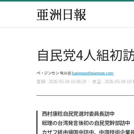
自民党4人組初
ペ・ジンセン 특파원
baeinsun@ajunews.com
登録 : 2026-05-04 10:36:29
修正 : 2026-05-04 10:3
西村康稔自民党選対委員長訪中
総理の台湾発言後初の自民党幹部訪中
カザフ経由帰国中訪中、中国技術企業