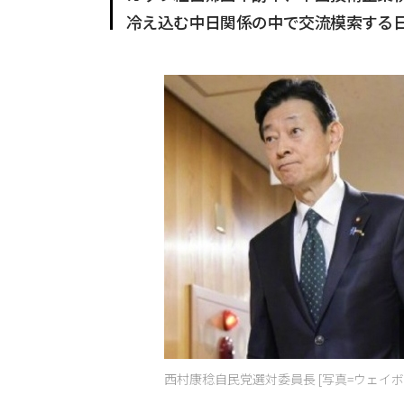
冷え込む中日関係の中で交流模索する
西村康稔自民党選対委員長 [写真=ウェイボ