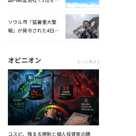
録…「上半期搭乗率
93%」
ソウル市「猛暑重大警
報」が発令された4日、
熱中症患者39人追加発
生
オピニオン
もっと見る
コスピ、強まる規制と個人投資家の賭