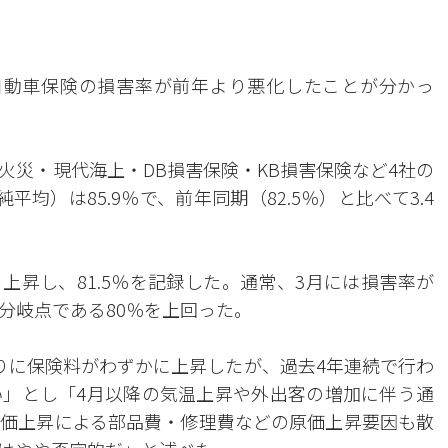
自動車保険の損害率が前年より悪化したことが分かっ
火災・現代海上・DB損害保険・KB損害保険など4社の
均）は85.9％で、前年同期（82.5％）と比べて3.4
ト上昇し、81.5％を記録した。通常、3月には損害率が
分岐点である80％を上回った。
りに保険料がわずかに上昇したが、過去4年連続で行わ
」とし「4月以降の気温上昇や外出客の増加に伴う通
価上昇による部品費・修理費などの原価上昇要因も散