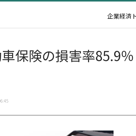
企業
経済
保険の損害率85.9％·
6:45