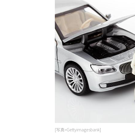
[写真=Gettyimagesbank]