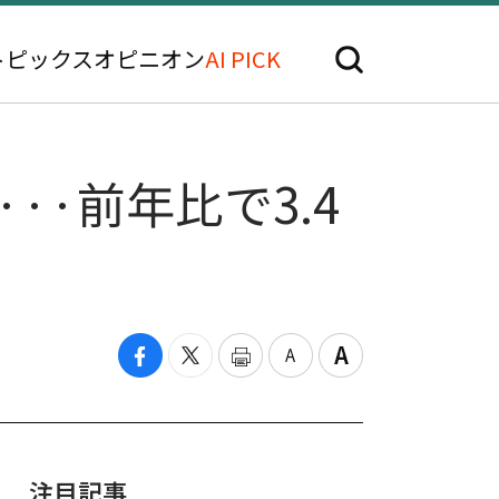
トピックス
オピニオン
AI PICK
··前年比で3.4
注目記事