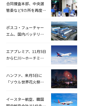
合同捜査本部、中央選
管委など9カ所を再度家
宅捜索…「投票率操
作」の資料を確保
ポスコ・フューチャー
エム、国内バッテリー
企業とLFP正極材19万ト
ンの供給契約を締結
エアプレミア、11月5日
から仁川〜ホーチミン
路線運航へ…3年2ヶ月
ぶりの再開
ハンファ、来月5日に
「ソウル世界花火祭り
2026」開催…韓・米・
英の3カ国が参加
イースター航空、韓国
国内航空会社で1位を記