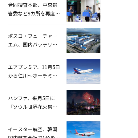
合同捜査本部、中央選
管委など9カ所を再度家
宅捜索…「投票率操
作」の資料を確保
ポスコ・フューチャー
エム、国内バッテリー
企業とLFP正極材19万ト
ンの供給契約を締結
エアプレミア、11月5日
から仁川〜ホーチミン
路線運航へ…3年2ヶ月
ぶりの再開
ハンファ、来月5日に
「ソウル世界花火祭り
2026」開催…韓・米・
英の3カ国が参加
イースター航空、韓国
国内航空会社で1位を記