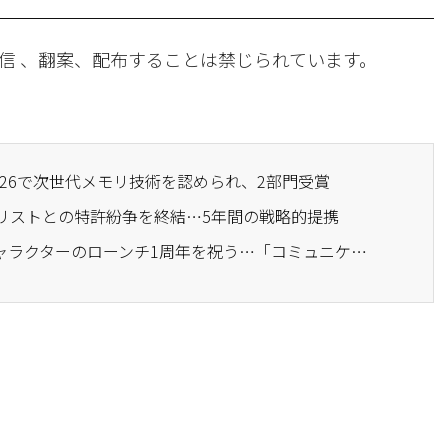
信 、翻案、配布することは禁じられています。
 2026で次世代メモリ技術を認められ、2部門受賞
トリストとの特許紛争を終結…5年間の戦略的提携
· サムスンE&A、公式キャラクターのローンチ1周年を祝う…「コミュニケーション・共感のアイコンとしての地位を確立」