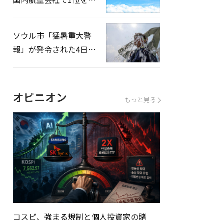
録…「上半期搭乗率
93%」
ソウル市「猛暑重大警
報」が発令された4日、
熱中症患者39人追加発
生
オピニオン
もっと見る
コスピ、強まる規制と個人投資家の賭