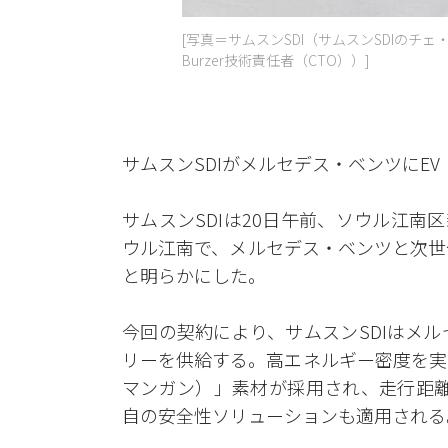
[写真＝サムスンSDI（サムスンSDIのチ
Burzer技術責任者（CTO））]
サムスンSDIがメルセデス・ベンツにE
サムスンSDIは20日午前、ソウル江
ウル江南で、メルセデス・ベンツと次世
と明らかにした。
今回の契約により、サムスンSDIはメ
リーを供給する。高エネルギー密度を実
マンガン）」素材が採用され、走行距離
自の安全性ソリューションも適用される