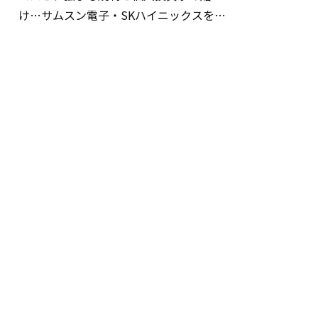
け…サムスン電子・SKハイニックスを巡
る明暗