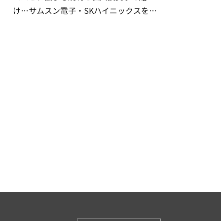
け…サムスン電子・SKハイニックスを巡
る明暗