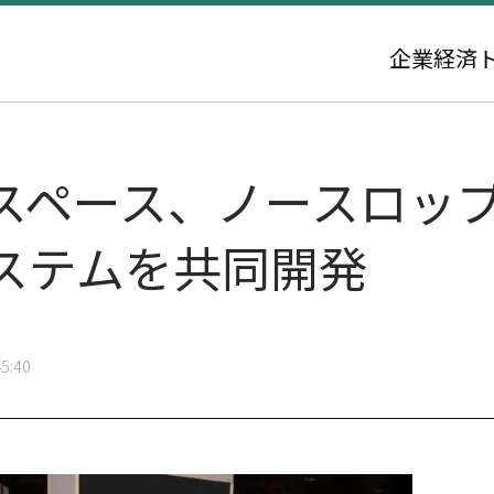
企業
経済
スペース、ノースロッ
ステムを共同開発
5:40