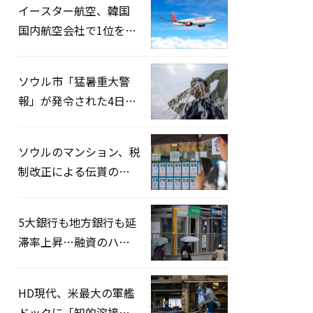
イースター航空、韓国
国内航空会社で1位を記
録…「上半期搭乗率
93%」
ソウル市「猛暑重大警
報」が発令された4日、
熱中症患者39人追加発
生
ソウルのマンション、税
制改正による伝貰の月
貰化加速を憂慮
5大銀行も地方銀行も延
滞率上昇…融資のハー
ドルはさらに高く
HD現代、米最大の軍艦
ドックに「知的溶接」