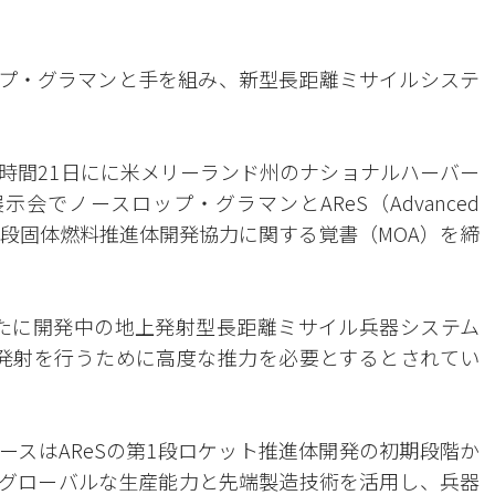
プ・グラマンと手を組み、新型長距離ミサイルシステ
地時間21日にに米メリーランド州のナショナルハーバー
26」展示会でノースロップ・グラマンとAReS（Advanced
テムの第1段固体燃料推進体開発協力に関する覚書（MOA）を締
新たに開発中の地上発射型長距離ミサイル兵器システム
速発射を行うために高度な推力を必要とするとされてい
ースはAReSの第1段ロケット推進体開発の初期段階か
グローバルな生産能力と先端製造技術を活用し、兵器