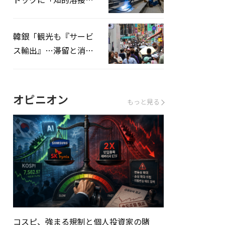
システムを導入へ
韓銀「観光も『サービ
ス輸出』…滞留と消費
を増やしてこそ成長効
果」
オピニオン
もっと見る
コスピ、強まる規制と個人投資家の賭