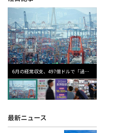
6月の経常収支、497億ドルで「過去
最大」…輸出が初の1000億ドル突破
最新ニュース