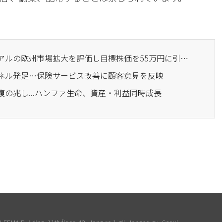
· ハンファ証券、エイピアルの欧州市場拡大を評価し目標株価を55万円に引き上げ
パネル発足…保険サービス改善に顧客意見を反映
復の兆し...ハンファ生命、資産・利益同時成長