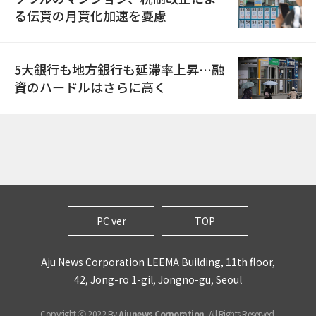
る伝貰の月貰化加速を憂慮
5大銀行も地方銀行も延滞率上昇…融
資のハードルはさらに高く
PC ver
TOP
Aju News Corporation LEEMA Building, 11th floor,
42, Jong-ro 1-gil, Jongno-gu, Seoul
Copyright ⓒ 2022 By
Ajunews Corporation
, All Rights Reserved.