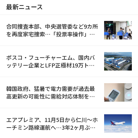
最新ニュース
合同捜査本部、中央選管委など9カ所
を再度家宅捜索…「投票率操作」の
資料を確保
ポスコ・フューチャーエム、国内バ
ッテリー企業とLFP正極材19万トン
の供給契約を締結
韓国政府、猛暑で電力需要が過去最
高更新の可能性に需給対応体制を点
検
エアプレミア、11月5日から仁川〜ホ
ーチミン路線運航へ…3年2ヶ月ぶり
の再開