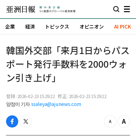
企業
経済
トピックス
オピニオン
AI PICK
韓国外交部「来月1日からパス
ポート発行手数料を2000ウォ
ン引き上げ」
登録 : 2026-02-23 15:29:22
修正 : 2026-02-23 15:29:22
양정미 기자
ssaleya@ajunews.com
f
t
z
Z
a
w
o
o
c
i
o
o