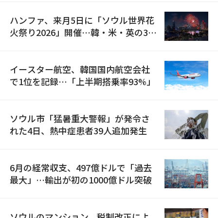
ハンファ、来月5日に「ソウル世界花
火祭り2026」開催…韓・米・英の3カ
国が参加
イースター航空、韓国国内航空会社
で1位を記録…「上半期搭乗率93%」
ソウル市「猛暑重大警報」が発令さ
れた4日、熱中症患者39人追加発生
6月の経常収支、497億ドルで「過去
最大」…輸出が初の1000億ドル突破
ソウルのマンション、税制改正によ