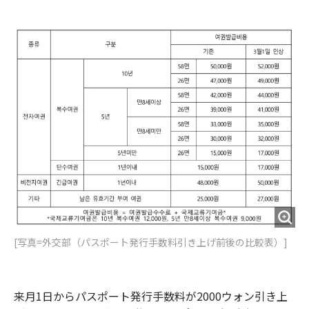
e
t
m
m
b
t
o
i
o
e
u
n
o
r
t
k
[写真=外交部（パスポート発行手数料引き上げ前後の比較表）]
来月1日からパスポート発行手数料が2000ウォン引き上