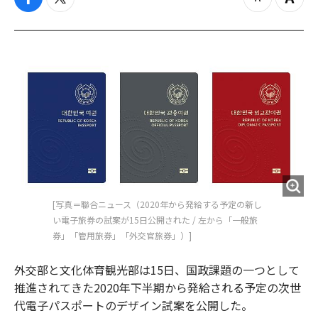
f
t
z
Z
a
w
o
o
c
i
o
o
e
t
m
m
b
t
o
i
o
e
u
n
o
r
t
k
[写真＝聯合ニュース（2020年から発給する予定の新し
い電子旅券の試案が15日公開された / 左から「一般旅
券」「管用旅券」「外交官旅券」）]
外交部と文化体育観光部は15日、国政課題の一つとして
推進されてきた2020年下半期から発給される予定の次世
代電子パスポートのデザイン試案を公開した。