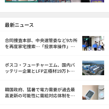
最新ニュース
合同捜査本部、中央選管委など9カ所
を再度家宅捜索…「投票率操作」の
資料を確保
ポスコ・フューチャーエム、国内バ
ッテリー企業とLFP正極材19万トン
の供給契約を締結
韓国政府、猛暑で電力需要が過去最
高更新の可能性に需給対応体制を点
検