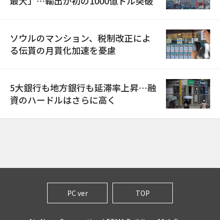
最大」…輸出が初の1000億ドル突破
ソウルのマンション、税制改正によ
る伝貰の月貰化加速を憂慮
5大銀行も地方銀行も延滞率上昇…融
資のハードルはさらに高く
PC ver
TOP