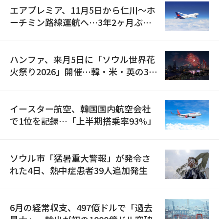
エアプレミア、11月5日から仁川〜ホ
ーチミン路線運航へ…3年2ヶ月ぶり
の再開
ハンファ、来月5日に「ソウル世界花
火祭り2026」開催…韓・米・英の3カ
国が参加
イースター航空、韓国国内航空会社
で1位を記録…「上半期搭乗率93%」
ソウル市「猛暑重大警報」が発令さ
れた4日、熱中症患者39人追加発生
6月の経常収支、497億ドルで「過去