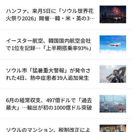
ハンファ、来月5日に「ソウル世界花
火祭り2026」開催…韓・米・英の3カ
国が参加
イースター航空、韓国国内航空会社
で1位を記録…「上半期搭乗率93%」
ソウル市「猛暑重大警報」が発令さ
れた4日、熱中症患者39人追加発生
6月の経常収支、497億ドルで「過去
最大」…輸出が初の1000億ドル突破
ソウルのマンション、税制改正によ