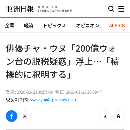
企業
経済
トピックス
オピニオン
AI PICK
俳優チャ・ウヌ「200億ウォ
ン台の脱税疑惑」浮上…「積
極的に釈明する」
登録 : 2026-01-23 09:57:49
修正 : 2026-01-23 10:09:47
양정미 기자
ssaleya@ajunews.com
f
t
z
Z
a
w
o
o
c
i
o
o