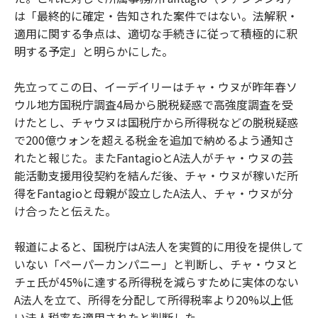
は「最終的に確定・告知された案件ではない。法解釈・
適用に関する争点は、適切な手続きに従って積極的に釈
明する予定」と明らかにした。
先立ってこの日、イーデイリーはチャ・ウヌが昨年春ソ
ウル地方国税庁調査4局から脱税疑惑で高強度調査を受
けたとし、チャウヌは国税庁から所得税などの脱税疑惑
で200億ウォンを超える税金を追加で納めるよう通知さ
れたと報じた。またFantagioとA法人がチャ・ウヌの芸
能活動支援用役契約を結んだ後、チャ・ウヌが稼いだ所
得をFantagioと母親が設立したA法人、チャ・ウヌが分
け合ったと伝えた。
報道によると、国税庁はA法人を実質的に用役を提供して
いない「ペーパーカンパニー」と判断し、チャ・ウヌと
チェ氏が45%に達する所得税を減らすために実体のない
A法人を立て、所得を分配して所得税率より20%以上低
い法人税率を適用されたと判断した。