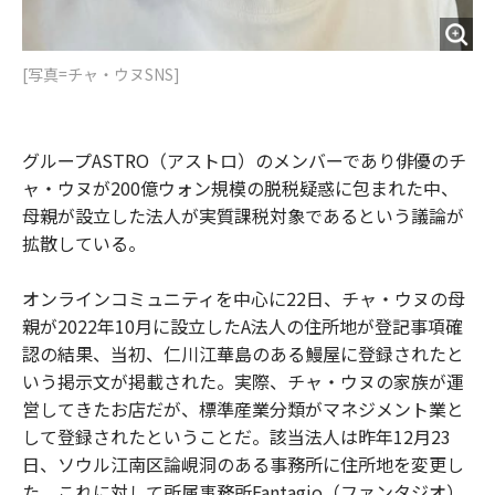
[写真=チャ・ウヌSNS]
グループASTRO（アストロ）のメンバーであり俳優のチ
ャ・ウヌが200億ウォン規模の脱税疑惑に包まれた中、
母親が設立した法人が実質課税対象であるという議論が
拡散している。
オンラインコミュニティを中心に22日、チャ・ウヌの母
親が2022年10月に設立したA法人の住所地が登記事項確
認の結果、当初、仁川江華島のある鰻屋に登録されたと
いう掲示文が掲載された。実際、チャ・ウヌの家族が運
営してきたお店だが、標準産業分類がマネジメント業と
して登録されたということだ。該当法人は昨年12月23
日、ソウル江南区論峴洞のある事務所に住所地を変更し
た。これに対して所属事務所Fantagio（ファンタジオ）