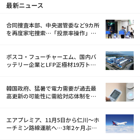
最新ニュース
合同捜査本部、中央選管委など9カ所
を再度家宅捜索…「投票率操作」の
資料を確保
ポスコ・フューチャーエム、国内バ
ッテリー企業とLFP正極材19万トン
の供給契約を締結
韓国政府、猛暑で電力需要が過去最
高更新の可能性に需給対応体制を点
検
エアプレミア、11月5日から仁川〜ホ
ーチミン路線運航へ…3年2ヶ月ぶり
の再開