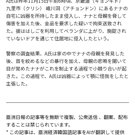
A氏は昨年11月15日午前6時頃、京畿道（キョンギド）
九里市（クリシ） 峨川洞（アチョンドン）にあるナナの
自宅に凶器を所持したまま侵入し、ナナと母親を脅して
傷害を加えた後、金品を要求した疑いで拘束送致され
た。彼ははしごを利用してベランダに上がり、施錠され
ていないドアを通じて住居地に侵入したという。
警察の調査結果、A氏は家の中でナナの母親を発見した
後、首を絞めるなどの暴行を加え、母親の悲鳴を聞いて
目が覚めたナナがこれを制止する過程で小競り合いが起
きた。この過程で、A氏は凶器によって顎に怪我をしたと
主張した。
亜洲日報の記事等を無断で複製、公衆送信 、翻案、配布
することは禁じられています。
* この記事は、亜洲経済韓国語記事をAIが翻訳して提供