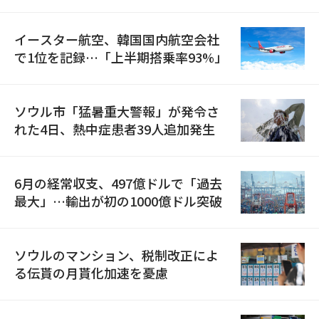
国が参加
イースター航空、韓国国内航空会社
で1位を記録…「上半期搭乗率93%」
ソウル市「猛暑重大警報」が発令さ
れた4日、熱中症患者39人追加発生
6月の経常収支、497億ドルで「過去
最大」…輸出が初の1000億ドル突破
ソウルのマンション、税制改正によ
る伝貰の月貰化加速を憂慮