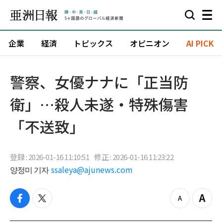
企業
経済
トピックス
オピニオン
AI PICK
警察、女優ナナに「正当防
衛」…殺人未遂・特殊傷害
「不送致」
登録 : 2026-01-16 11:10:51
修正 : 2026-01-16 11:23:22
양정미 기자
ssaleya@ajunews.com
f
t
z
Z
a
w
o
o
c
i
o
o