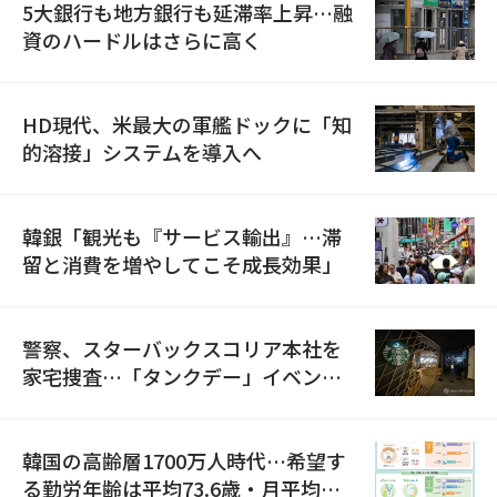
5大銀行も地方銀行も延滞率上昇…融
資のハードルはさらに高く
HD現代、米最大の軍艦ドックに「知
的溶接」システムを導入へ
韓銀「観光も『サービス輸出』…滞
留と消費を増やしてこそ成長効果」
警察、スターバックスコリア本社を
家宅捜査…「タンクデー」イベント
巡り侮辱容疑
韓国の高齢層1700万人時代…希望す
る勤労年齢は平均73.6歳・月平均賃