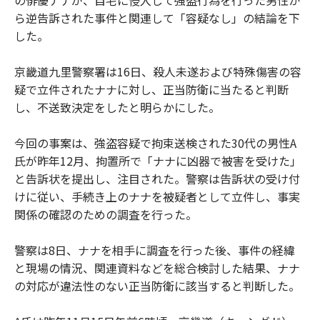
の俳優ナナが、自宅に侵入して強盗行為を行った男性か
ら逆告訴された事件と関連して「容疑なし」の結論を下
した。
京畿道九里警察署は16日、殺人未遂および特殊傷害の容
疑で立件されたナナに対し、正当防衛に当たると判断
し、不送致決定をしたと明らかにした。
今回の事案は、強盗容疑で拘束送検された30代の男性A
氏が昨年12月、拘置所で「ナナに凶器で被害を受けた」
と告訴状を提出し、注目された。警察は告訴状の受け付
けに従い、手続き上のナナを被疑者として立件し、事実
関係の確認のための調査を行った。
警察は8日、ナナを相手に調査を行った後、事件の経緯
と現場の情況、関連資料などを総合検討した結果、ナナ
の対応が違法性のない正当防衛に該当すると判断した。