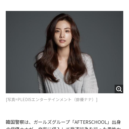
e
t
m
m
b
t
o
i
o
e
u
n
o
r
t
k
[写真=PLEDISエンターテインメント（俳優ナナ）]
韓国警察は、ガールズグループ「AFTERSCHOOL」出身