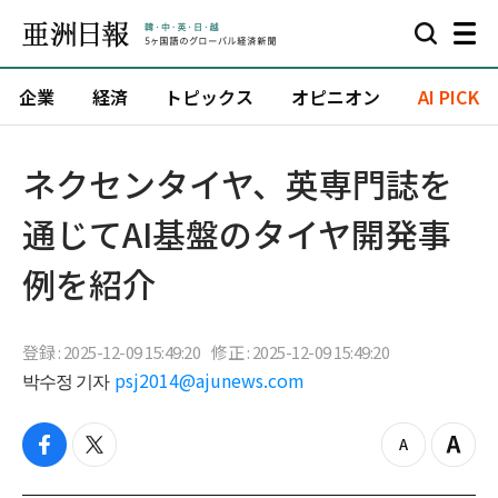
企業
経済
トピックス
オピニオン
AI PICK
ネクセンタイヤ、英専門誌を
通じてAI基盤のタイヤ開発事
例を紹介
登録 : 2025-12-09 15:49:20
修正 : 2025-12-09 15:49:20
박수정 기자
psj2014@ajunews.com
f
t
z
Z
a
w
o
o
c
i
o
o