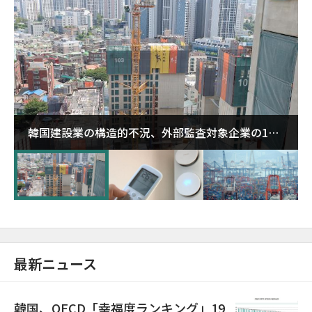
韓国建設業の構造的不況、外部監査対象企業の1割
超が「ゾンビ企業」に…5年で2.8倍増
最新ニュース
韓国、OECD「幸福度ランキング」19