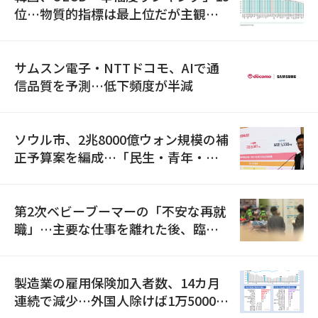
位…物質的指標は最上位だが主観的
満足度は最下位
サムスン電子・NTTドコモ、AIで通
信品質を予測…低下頻度が半減
ソウル市、2兆8000億ウォン規模の補
正予算案を編成…「民生・青年・安
全」に8100億ウォンを集中投資
第2次ベビーブーマーの「不安な再就
職」…主要な仕事を離れた後、臨時
職が2倍近くに急増
製造業の雇用保険加入者数、14カ月
連続で減少…外国人除けば1万5000人
減