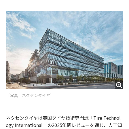
e
t
m
m
b
t
o
i
o
e
u
n
o
r
t
k
［写真＝ネクセンタイヤ］
ネクセンタイヤは英国タイヤ技術専門誌「Tire Technol
ogy International」の2025年間レビューを通じ、人工知