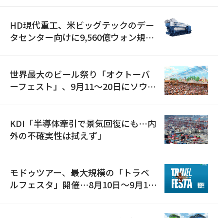
HD現代重工、米ビッグテックのデー
タセンター向けに9,560億ウォン規模
の発電設備を受注…「過去最大」
世界最大のビール祭り「オクトーバ
ーフェスト」、9月11〜20日にソウル
で開催
KDI「半導体牽引で景気回復にも…内
外の不確実性は拭えず」
モドゥツアー、最大規模の「トラベ
ルフェスタ」開催…8月10日～9月11
日