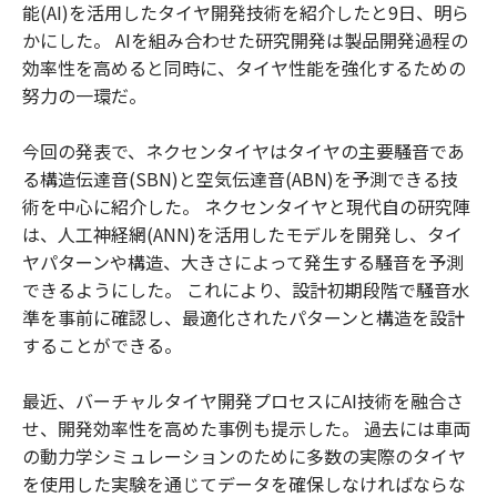
能(AI)を活用したタイヤ開発技術を紹介したと9日、明ら
かにした。 AIを組み合わせた研究開発は製品開発過程の
効率性を高めると同時に、タイヤ性能を強化するための
努力の一環だ。
今回の発表で、ネクセンタイヤはタイヤの主要騒音であ
る構造伝達音(SBN)と空気伝達音(ABN)を予測できる技
術を中心に紹介した。 ネクセンタイヤと現代自の研究陣
は、人工神経網(ANN)を活用したモデルを開発し、タイ
ヤパターンや構造、大きさによって発生する騒音を予測
できるようにした。 これにより、設計初期段階で騒音水
準を事前に確認し、最適化されたパターンと構造を設計
することができる。
最近、バーチャルタイヤ開発プロセスにAI技術を融合さ
せ、開発効率性を高めた事例も提示した。 過去には車両
の動力学シミュレーションのために多数の実際のタイヤ
を使用した実験を通じてデータを確保しなければならな