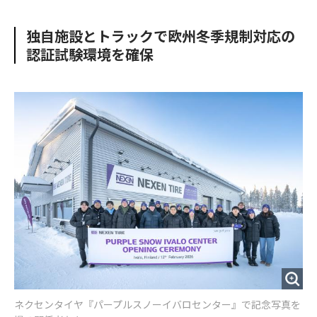
e
t
m
m
b
t
o
i
独自施設とトラックで欧州冬季規制対応の
o
e
u
n
認証試験環境を確保
o
r
t
k
ネクセンタイヤ『パープルスノーイバロセンター』で記念写真を