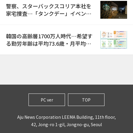
警察、スターバックスコリア本社を
家宅捜査…「タンクデー」イベント
巡り侮辱容疑
韓国の高齢層1700万人時代…希望す
る勤労年齢は平均73.6歳・月平均賃
金は300万ウォン以上
PC ver
TOP
Aju News Corporation LEEMA Building, 11th floor,
42, Jong-ro 1-gil, Jongno-gu, Seoul