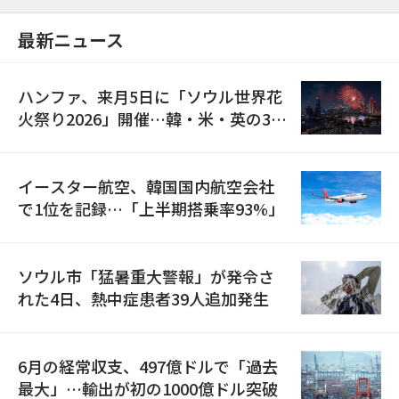
最新ニュース
ハンファ、来月5日に「ソウル世界花
火祭り2026」開催…韓・米・英の3カ
国が参加
イースター航空、韓国国内航空会社
で1位を記録…「上半期搭乗率93%」
ソウル市「猛暑重大警報」が発令さ
れた4日、熱中症患者39人追加発生
6月の経常収支、497億ドルで「過去
最大」…輸出が初の1000億ドル突破