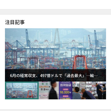
注目記事
6月の経常収支、497億ドルで「過去最大」…輸出
が初の1000億ドル突破