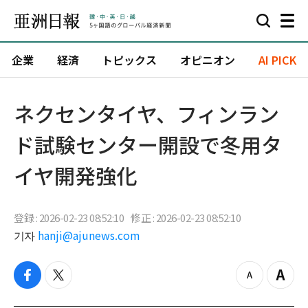
企業
経済
トピックス
オピニオン
AI PICK
ネクセンタイヤ、フィンラン
ド試験センター開設で冬用タ
イヤ開発強化
登録 : 2026-02-23 08:52:10
修正 : 2026-02-23 08:52:10
기자
hanji@ajunews.com
f
t
z
Z
a
w
o
o
c
i
o
o