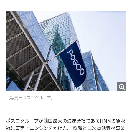
e
t
m
m
b
t
o
i
o
e
u
n
o
r
t
k
［写真＝ポスコグループ］
ポスコグループが韓国最大の海運会社であるHMMの買収
戦に事実上エンジンをかけた。 鉄鋼と二次電池素材事業