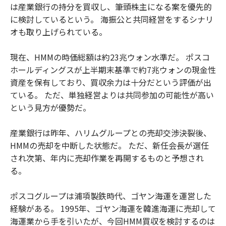
は産業銀行の持分を買収し、筆頭株主になる案を優先的
に検討しているという。 海振公と共同経営をするシナリ
オも取り上げられている。
現在、HMMの時価総額は約23兆ウォン水準だ。 ポスコ
ホールディングスが上半期末基準で約7兆ウォンの現金性
資産を保有しており、買収余力は十分だという評価が出
ている。 ただ、単独経営よりは共同参加の可能性が高い
という見方が優勢だ。
産業銀行は昨年、ハリムグループとの売却交渉決裂後、
HMMの売却を中断した状態だ。 ただ、新任会長が選任
され次第、年内に売却作業を再開するものと予想され
る。
ポスコグループは浦項製鉄時代、ゴヤン海運を運営した
経験がある。 1995年、ゴヤン海運を韓進海運に売却して
海運業から手を引いたが、今回HMM買収を検討するのは