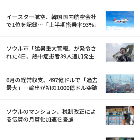
国が参加
イースター航空、韓国国内航空会社
で1位を記録…「上半期搭乗率93%」
ソウル市「猛暑重大警報」が発令さ
れた4日、熱中症患者39人追加発生
6月の経常収支、497億ドルで「過去
最大」…輸出が初の1000億ドル突破
ソウルのマンション、税制改正によ
る伝貰の月貰化加速を憂慮