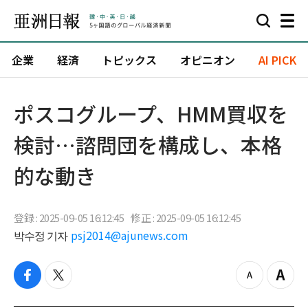
企業
経済
トピックス
オピニオン
AI PICK
ポスコグループ、HMM買収を
検討…諮問団を構成し、本格
的な動き
登録 : 2025-09-05 16:12:45
修正 : 2025-09-05 16:12:45
박수정 기자
psj2014@ajunews.com
f
t
z
Z
a
w
o
o
c
i
o
o