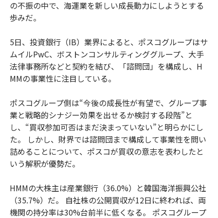
の不振の中で、海運業を新しい成長動力にしようとする
歩みだ。
5日、投資銀行（IB）業界によると、ポスコグループはサ
ムイルPwC、ボストンコンサルティンググループ、大手
法律事務所などと契約を結び、「諮問団」を構成し、H
MMの事業性に注目している。
ポスコグループ側は“今後の成長性が有望で、グループ事
業と戦略的シナジー効果を出せるか検討する段階”と
し、“買収参加可否はまだ決まっていない”と明らかにし
た。 しかし、財界では諮問団まで構成して事業性を問い
詰めることについて、ポスコが買収の意志を表わしたと
いう解釈が優勢だ。
HMMの大株主は産業銀行（36.0%）と韓国海洋振興公社
（35.7%）だ。 自社株の公開買収が12日に終われば、両
機関の持分率は30%台前半に低くなる。 ポスコグループ