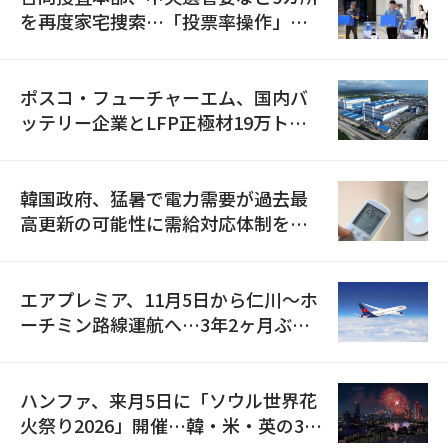
を再度家宅捜索…「投票率操作」の
資料を確保
ポスコ・フューチャーエム、国内バ
ッテリー企業とLFP正極材19万トン
の供給契約を締結
韓国政府、猛暑で電力需要が過去最
高更新の可能性に需給対応体制を点
検
エアプレミア、11月5日から仁川〜ホ
ーチミン路線運航へ…3年2ヶ月ぶり
の再開
ハンファ、来月5日に「ソウル世界花
火祭り2026」開催…韓・米・英の3カ