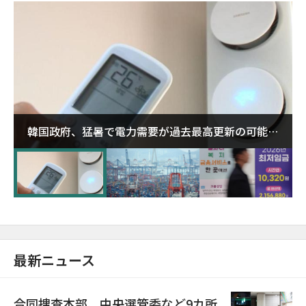
韓国政府、猛暑で電力需要が過去最高更新の可能性
に需給対応体制を点検
最新ニュース
合同捜査本部、中央選管委など9カ所