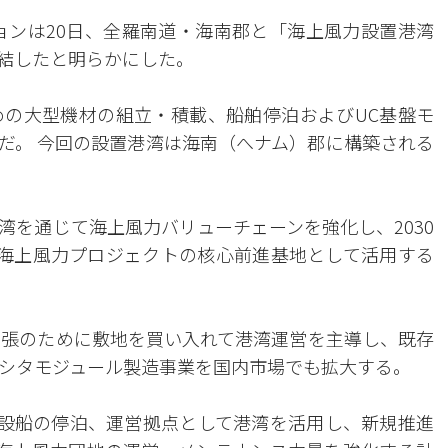
ションは20日、全羅南道・海南郡と「海上風力設置港湾
締結したと明らかにした。
の大型機材の組立・積載、船舶停泊およびUC基盤モ
だ。 今回の設置港湾は海南（へナム）郡に構築される
湾を通じて海上風力バリューチェーンを強化し、2030
内海上風力プロジェクトの核心前進基地として活用する
拡張のために敷地を買い入れて港湾運営を主導し、既存
シタモジュール製造事業を国内市場でも拡大する。
C布設船の停泊、運営拠点として港湾を活用し、新規推進