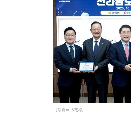
［写真＝LS電線］