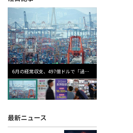
6月の経常収支、497億ドルで「過去
最大」…輸出が初の1000億ドル突破
最新ニュース