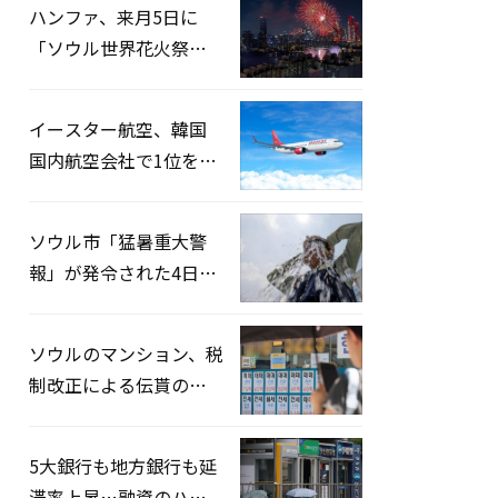
ハンファ、来月5日に
「ソウル世界花火祭り
2026」開催…韓・米・
英の3カ国が参加
イースター航空、韓国
国内航空会社で1位を記
録…「上半期搭乗率
93%」
ソウル市「猛暑重大警
報」が発令された4日、
熱中症患者39人追加発
生
ソウルのマンション、税
制改正による伝貰の月
貰化加速を憂慮
5大銀行も地方銀行も延
滞率上昇…融資のハー