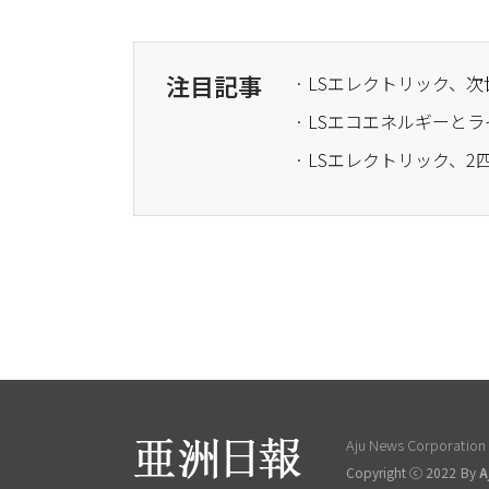
注目記事
Aju News Corporation L
Copyright ⓒ 2022 By
A