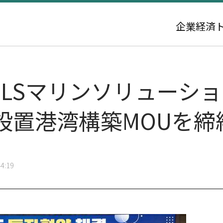
企業
経済
-LSマリンソリューシ
設置港湾構築MOUを締
4:19