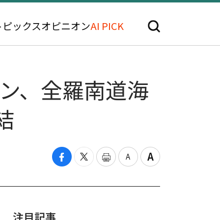
トピックス
オピニオン
AI PICK
ョン、全羅南道海
結
注目記事