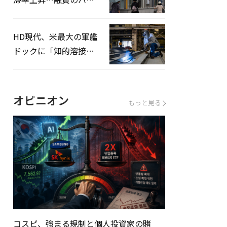
ドルはさらに高く
HD現代、米最大の軍艦
ドックに「知的溶接」
システムを導入へ
オピニオン
もっと見る
コスピ、強まる規制と個人投資家の賭