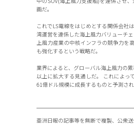
中のSOV(海上風力支援船)を連係さ
画だ。
これでLS電線をはじめとする関係会社
湾運営を連係した海上風力バリューチェ
上風力産業の中核インフラの競争力を高
も強化するという戦略だ。
業界によると、グローバル海上風力の累積設置
以上に拡大する見通しだ。 これによって設
61億ドル規模に成長するものと予測さ
亜洲日報の記事等を無断で複製、公衆送