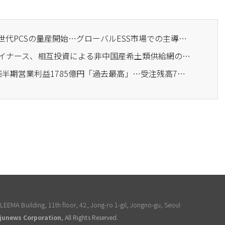
· LSエレクトリック、次世代PCSの量産開始…グローバルESS市場での主導権強化
· LSエコエネルギーとライナース、相互投資による非中国産希土類供給網の構築
· LSエレクトリック、2四半期営業利益1785億円「過去最高」…受注残高7兆円突破
EEMA Building, 11th floor, 42, Jong-ro 1-gil, Jongno-gu, Seoul
junews Corporation
, All Rights Reserved.