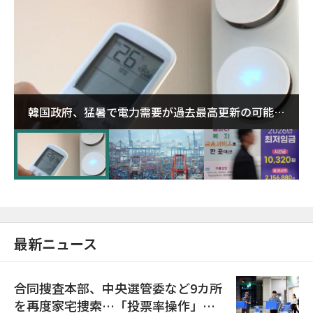
韓国政府、猛暑で電力需要が過去最高更新の可能性
に需給対応体制を点検
最新ニュース
合同捜査本部、中央選管委など9カ所
を再度家宅捜索…「投票率操作」の