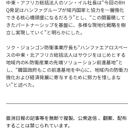
中東・アフリカ総括法人のソン・イル社長は“今回のRH
Q発足はハンファグループが域内国家と協力を一層強化
できる核心橋頭堡になるだろう”とし、“この間蓄積して
きたパートナーシップを基盤に、多様な現地化戦略を樹
立し実現していく”と明らかにした。
ソク・ジョンゴン防衛事業庁長も“ハンファエアロスペー
スの中東・北アフリカ総括法人はサウジをはじめとする
地域内のK-防衛産業の先端ソリューション前進基地”と
し、“韓国政府もこの前進基地を中心に、地域内の防衛力
強化および経済発展に寄与するために努力を惜しまな
い”と述べた。
亜洲日報の記事等を無断で複製、公衆送信 、翻案、配布
することは禁じられています。