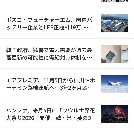
資料を確保
ポスコ・フューチャーエム、国内バ
ッテリー企業とLFP正極材19万トン
の供給契約を締結
韓国政府、猛暑で電力需要が過去最
高更新の可能性に需給対応体制を点
検
エアプレミア、11月5日から仁川〜ホ
ーチミン路線運航へ…3年2ヶ月ぶり
の再開
ハンファ、来月5日に「ソウル世界花
火祭り2026」開催…韓・米・英の3カ
国が参加