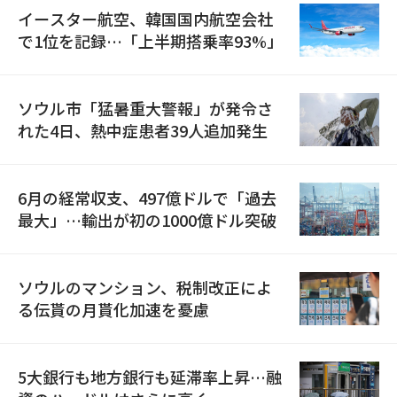
イースター航空、韓国国内航空会社
で1位を記録…「上半期搭乗率93%」
ソウル市「猛暑重大警報」が発令さ
れた4日、熱中症患者39人追加発生
6月の経常収支、497億ドルで「過去
最大」…輸出が初の1000億ドル突破
ソウルのマンション、税制改正によ
る伝貰の月貰化加速を憂慮
5大銀行も地方銀行も延滞率上昇…融