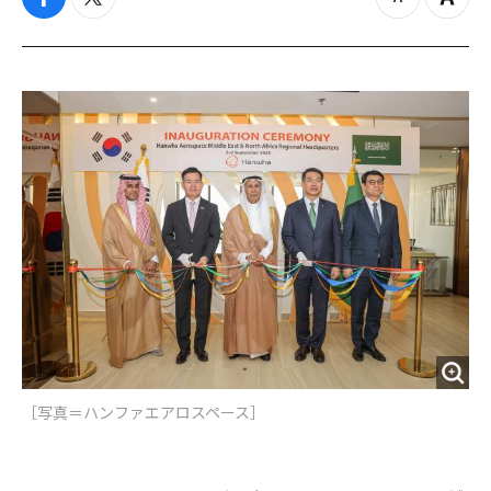
f
t
z
Z
a
w
o
o
c
i
o
o
e
t
m
m
b
t
o
i
o
e
u
n
o
r
t
k
［写真＝ハンファエアロスペース］