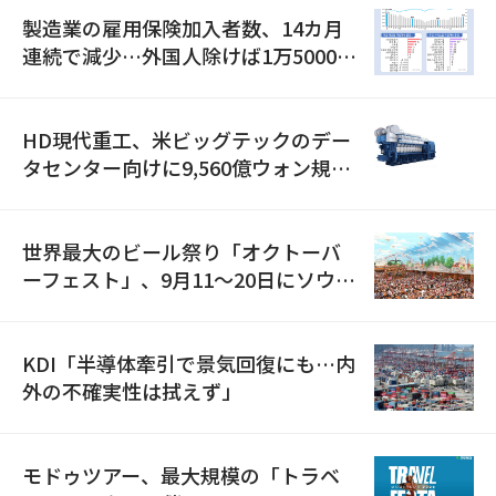
製造業の雇用保険加入者数、14カ月
連続で減少…外国人除けば1万5000人
減
HD現代重工、米ビッグテックのデー
タセンター向けに9,560億ウォン規模
の発電設備を受注…「過去最大」
世界最大のビール祭り「オクトーバ
ーフェスト」、9月11〜20日にソウル
で開催
KDI「半導体牽引で景気回復にも…内
外の不確実性は拭えず」
モドゥツアー、最大規模の「トラベ