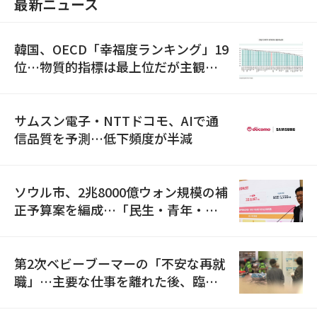
最新ニュース
韓国、OECD「幸福度ランキング」19
位…物質的指標は最上位だが主観的
満足度は最下位
サムスン電子・NTTドコモ、AIで通
信品質を予測…低下頻度が半減
ソウル市、2兆8000億ウォン規模の補
正予算案を編成…「民生・青年・安
全」に8100億ウォンを集中投資
第2次ベビーブーマーの「不安な再就
職」…主要な仕事を離れた後、臨時
職が2倍近くに急増