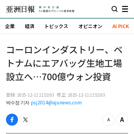
企業
経済
トピックス
オピニオン
AI PICK
コーロンインダストリー、ベ
トナムにエアバッグ生地工場
設立へ…700億ウォン投資
登録 : 2025-12-11 11:52:03
修正 : 2025-12-11 11:52:03
박수정 기자
psj2014@ajunews.com
f
t
z
Z
a
w
o
o
c
i
o
o