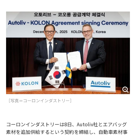
e
t
m
m
b
t
o
i
o
e
u
n
o
r
t
k
［写真＝コーロンインダストリー］
コーロンインダストリーは8日、Autoliv社とエアバッグ
素材を追加供給するという契約を締結し、自動車素材事