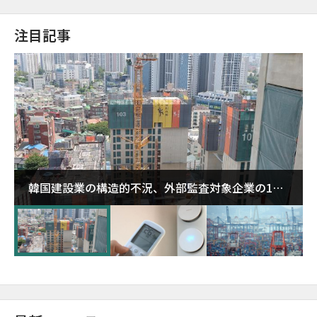
注目記事
韓国建設業の構造的不況、外部監査対象企業の1割
超が「ゾンビ企業」に…5年で2.8倍増