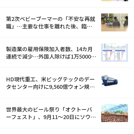
全」に8100億ウォンを集中投資
第2次ベビーブーマーの「不安な再就
職」…主要な仕事を離れた後、臨時
職が2倍近くに急増
製造業の雇用保険加入者数、14カ月
連続で減少…外国人除けば1万5000人
減
HD現代重工、米ビッグテックのデー
タセンター向けに9,560億ウォン規模
の発電設備を受注…「過去最大」
世界最大のビール祭り「オクトーバ
ーフェスト」、9月11〜20日にソウル
で開催