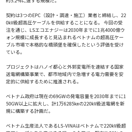
約5.2%に達する規模だ。
契約は3つのEPC（設計・調達・施工）業者と締結し、22
0㎸級超高圧ケーブルを供給することになる。 今回の受
注を通じ、LSエコエナジーは2030年までに1兆4000億ウ
ォン規模に成長すると見込まれるベトナムの超高圧ケー
ブル市場で本格的な橋頭堡を確保したという評価を受け
ている。
プロジェクトはハノイ都心と外郭変電所を連結する国家
送電網構築事業で、都市地域内で急増する電力需要を安
定的に供給するために推進される。
ベトナム政府は現在の69GWの発電容量を2030年までに1
50GW以上に拡大し、計1万6285㎞の220㎸級送電網を新
規に構築する計画だ。
ベトナム生産法人であるLS-VINAはベトナムで220㎸級超