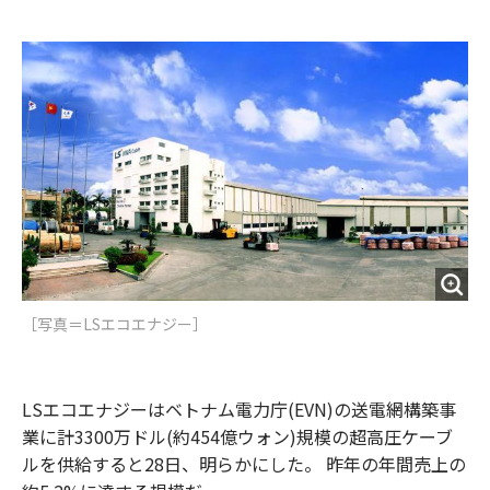
e
t
m
m
b
t
o
i
o
e
u
n
o
r
t
k
［写真＝LSエコエナジー］
LSエコエナジーはベトナム電力庁(EVN)の送電網構築事
業に計3300万ドル(約454億ウォン)規模の超高圧ケーブ
ルを供給すると28日、明らかにした。 昨年の年間売上の