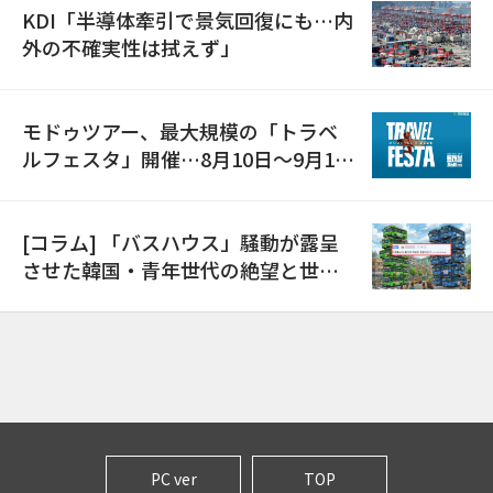
KDI「半導体牽引で景気回復にも…内
外の不確実性は拭えず」
モドゥツアー、最大規模の「トラベ
ルフェスタ」開催…8月10日～9月11
日
[コラム] 「バスハウス」騒動が露呈
させた韓国・青年世代の絶望と世代
間格差
PC ver
TOP