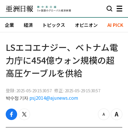
企業
経済
トピックス
オピニオン
AI PICK
LSエコエナジー、ベトナム電
力庁に454億ウォン規模の超
高圧ケーブルを供給
登録 : 2025-05-29 15:30:57
修正 : 2025-05-29 15:30:57
박수정 기자
psj2014@ajunews.com
f
t
z
Z
a
w
o
o
c
i
o
o