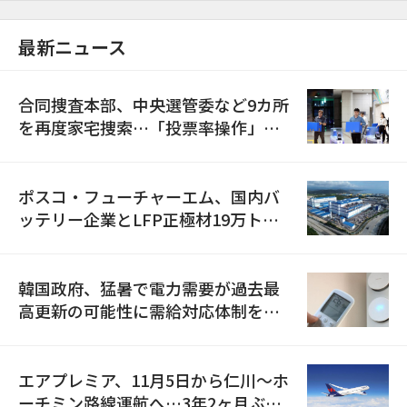
最新ニュース
合同捜査本部、中央選管委など9カ所
を再度家宅捜索…「投票率操作」の
資料を確保
ポスコ・フューチャーエム、国内バ
ッテリー企業とLFP正極材19万トン
の供給契約を締結
韓国政府、猛暑で電力需要が過去最
高更新の可能性に需給対応体制を点
検
エアプレミア、11月5日から仁川〜ホ
ーチミン路線運航へ…3年2ヶ月ぶり