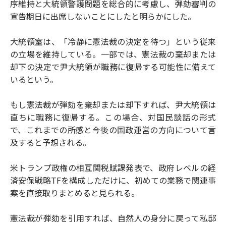
序維持と大統領警護問題を総合的に考慮し、弾劾審判の
宣告期日に出席しないことにしたと明らかにした。
大統領室は、「冷静に憲法裁の決定を待つ」という従来
の立場を維持している。一部では、憲法裁の棄却または
却下の決定で尹大統領が職務に復帰する可能性に備えて
いるという。
もし憲法裁が弾劾を棄却または却下すれば、尹大統領は
直ちに職務に復帰する。この場合、対国民談話の形式
で、これまでの所感と今後の国政運営の方向について言
及すると予想される。
米トランプ政権の相互関税賦課発表で、政府レベルの経
済安保戦略TFを構成しただけに、初めての業務で関連事
案を直接取りまとめると見られる。
憲法裁が弾劾を引用すれば、自然人の身分に戻って私邸