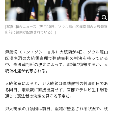
[写真=聯合ニュース（先月10日、ソウル龍山区漢南洞の大統領官
邸前に警察が配置されている）]
尹錫悦（ユン・ソンニョル）大統領が4日、ソウル龍山
区漢南洞の大統領官邸で弾劾審判の判決を待っている
中、憲法裁判所の決定によって、職務に復帰するか、大
統領礼遇が剥奪される。
大統領室によると、尹大統領は弾劾審判の判決期日であ
る同日、憲法裁に直接出席せず、官邸でテレビ生中継を
通じて憲法裁の決定を見守る予定だ。
尹大統領の弁護団は前日、混雑が懸念される状況で、秩