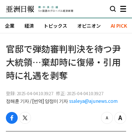
企業
経済
トピックス
オピニオン
AI PICK
官邸で弾劾審判判決を待つ尹
大統領…棄却時に復帰・引用
時に礼遇を剥奪
登録 : 2025-04-04 10:39:27
修正 : 2025-04-04 10:39:27
정해훈 기자 / [번역] 양정미 기자
ssaleya@ajunews.com
f
t
z
Z
a
w
o
o
c
i
o
o