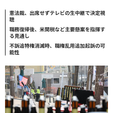
e
t
m
m
b
t
o
i
憲法裁、出席せずテレビの生中継で決定視
o
e
u
n
聴
o
r
t
k
職務復帰後、米関税など主要懸案を指揮す
る見通し
不訴追特権消滅時、職権乱用追加起訴の可
能性