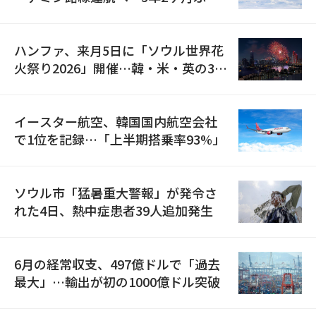
の再開
ハンファ、来月5日に「ソウル世界花
火祭り2026」開催…韓・米・英の3カ
国が参加
イースター航空、韓国国内航空会社
で1位を記録…「上半期搭乗率93%」
ソウル市「猛暑重大警報」が発令さ
れた4日、熱中症患者39人追加発生
6月の経常収支、497億ドルで「過去
最大」…輸出が初の1000億ドル突破