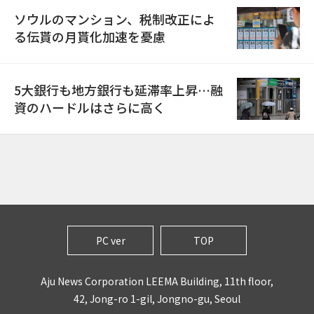
ソウルのマンション、税制改正によ
る伝貰の月貰化加速を憂慮
5大銀行も地方銀行も延滞率上昇…融
資のハードルはさらに高く
PC ver
TOP
Aju News Corporation LEEMA Building, 11th floor,
42, Jong-ro 1-gil, Jongno-gu, Seoul