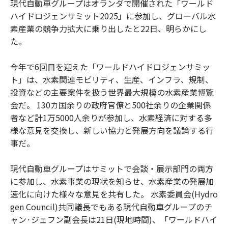
現代自動車グループはオランダで開催された「ワールド
ハイドロジェンサミット2025」に参加し、グローバル水
素産業の競争力拡大に乗り出したと22日、明らかにし
た。
今年で6回目を迎えた「ワールドハイドロジェンサミッ
ト」は、水素関連モビリティ、生産、インフラ、規制、
投資などの主要案件を扱う世界最大規模の水素産業博覧
会だ。 130カ国余りの政府官僚と500社余りの企業関係
者など計1万5000人余りが参加し、水素経済に対する多
様な意見を交換し、新しい協力と発展方向を議論する行
事だ。
現代自動車グループはサミットで会談・展示部門の両方
に参加し、水素事業の現状を知らせ、水素産業の発展加
速化に向けた様々な意見を共有した。 水素委員会(Hydro
gen Council)共同議長でもある現代自動車グループのチ
ャン·ジェフン副会長は21日(現地時間)、「ワールドハイ