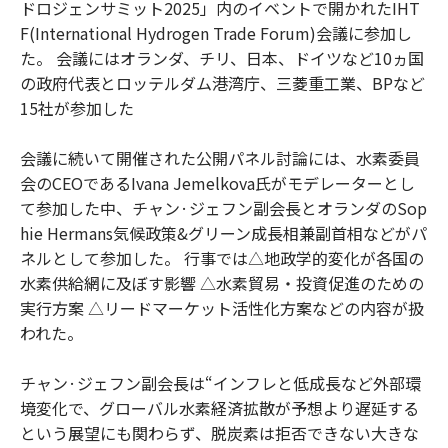
ドロジェンサミット2025」内のイベントで開かれたIHT
F(International Hydrogen Trade Forum)会議に参加し
た。 会議にはオランダ、チリ、日本、ドイツなど10ヵ国
の政府代表とロッテルダム港湾庁、三菱重工業、BPなど
15社が参加した
会議に続いて開催された公開パネル討論には、水素委員
会のCEOであるIvana Jemelkova氏がモデレーターとし
て参加した中、チャン·ジェフン副会長とオランダのSop
hie Hermans気候政策&グリーン成長相兼副首相などがパ
ネルとして参加した。 行事では△地政学的変化が各国の
水素供給網に及ぼす影響 △水素貿易・投資促進のための
実行方案 △リードマーケット活性化方案などの内容が扱
われた。
チャン·ジェフン副会長は“インフレと低成長など外部環
境変化で、グローバル水素経済拡散が予想より遅延する
という展望にも関わらず、脱炭素は拒否できない大きな