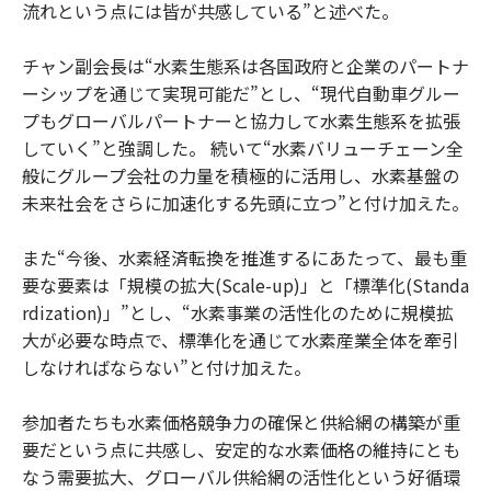
流れという点には皆が共感している”と述べた。
チャン副会長は“水素生態系は各国政府と企業のパートナ
ーシップを通じて実現可能だ”とし、“現代自動車グルー
プもグローバルパートナーと協力して水素生態系を拡張
していく”と強調した。 続いて“水素バリューチェーン全
般にグループ会社の力量を積極的に活用し、水素基盤の
未来社会をさらに加速化する先頭に立つ”と付け加えた。
また“今後、水素経済転換を推進するにあたって、最も重
要な要素は「規模の拡大(Scale-up)」と「標準化(Standa
rdization)」”とし、“水素事業の活性化のために規模拡
大が必要な時点で、標準化を通じて水素産業全体を牽引
しなければならない”と付け加えた。
参加者たちも水素価格競争力の確保と供給網の構築が重
要だという点に共感し、安定的な水素価格の維持にとも
なう需要拡大、グローバル供給網の活性化という好循環