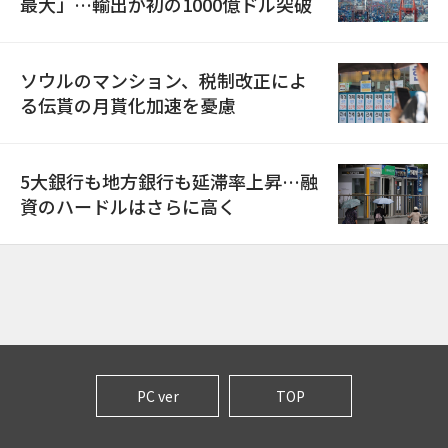
最大」…輸出が初の1000億ドル突破
ソウルのマンション、税制改正によ
る伝貰の月貰化加速を憂慮
5大銀行も地方銀行も延滞率上昇…融
資のハードルはさらに高く
PC ver
TOP