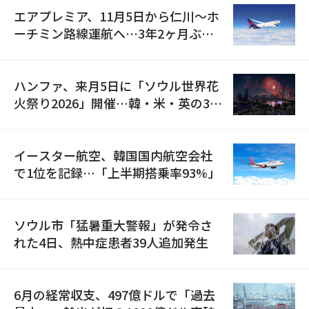
エアプレミア、11月5日から仁川〜ホ
ーチミン路線運航へ…3年2ヶ月ぶり
の再開
ハンファ、来月5日に「ソウル世界花
火祭り2026」開催…韓・米・英の3カ
国が参加
イースター航空、韓国国内航空会社
で1位を記録…「上半期搭乗率93%」
ソウル市「猛暑重大警報」が発令さ
れた4日、熱中症患者39人追加発生
6月の経常収支、497億ドルで「過去