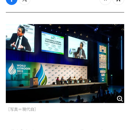
f
t
z
Z
a
w
o
o
c
i
o
o
e
t
m
m
b
t
o
i
o
e
u
n
o
r
t
k
［写真＝現代自］