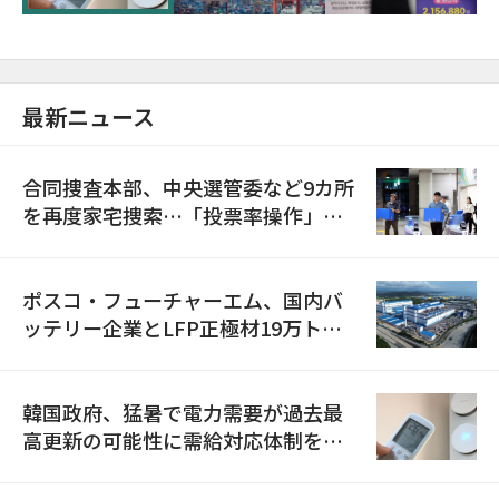
最新ニュース
合同捜査本部、中央選管委など9カ所
を再度家宅捜索…「投票率操作」の
資料を確保
ポスコ・フューチャーエム、国内バ
ッテリー企業とLFP正極材19万トン
の供給契約を締結
韓国政府、猛暑で電力需要が過去最
高更新の可能性に需給対応体制を点
検