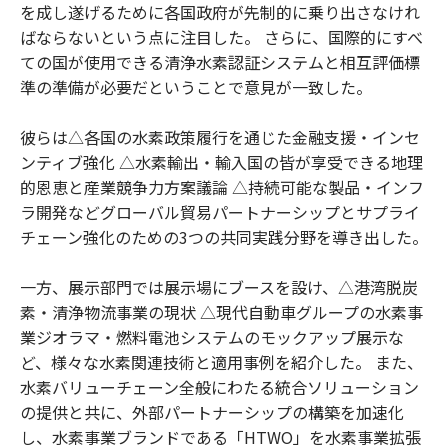
を成し遂げるために各国政府が先制的に乗り出さなけれ
ばならないという点に注目した。 さらに、国際的にすべ
ての国が使用できる清浄水素認証システムと相互評価標
準の準備が必要だということで意見が一致した。
彼らは△各国の水素政策履行を通じた金融支援・インセ
ンティブ強化 △水素輸出・輸入国の皆が享受できる地理
的恩恵と産業競争力方案議論 △持続可能な製品・インフ
ラ開発などグローバル貿易パートナーシップとサプライ
チェーン強化のための3つの共同実践分野を導き出した。
一方、展示部門では展示場にブースを設け、△港湾脱炭
素・清浄物流事業の現状 △現代自動車グループの水素事
業ジオラマ・燃料電池システムのモックアップ展示な
ど、様々な水素関連技術と適用事例を紹介した。 また、
水素バリューチェーン全般にわたる統合ソリューション
の提供と共に、外部パートナーシップの構築を加速化
し、水素事業ブランドである「HTWO」を水素事業拡張