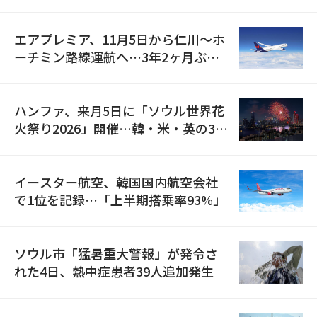
検
エアプレミア、11月5日から仁川〜ホ
ーチミン路線運航へ…3年2ヶ月ぶり
の再開
ハンファ、来月5日に「ソウル世界花
火祭り2026」開催…韓・米・英の3カ
国が参加
イースター航空、韓国国内航空会社
で1位を記録…「上半期搭乗率93%」
ソウル市「猛暑重大警報」が発令さ
れた4日、熱中症患者39人追加発生