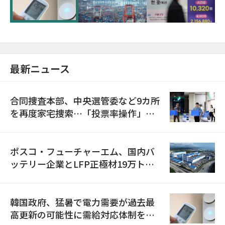
最新ニュース
合同捜査本部、中央選管委など9カ所
を再度家宅捜索…「投票率操作」の
資料を確保
ポスコ・フューチャーエム、国内バ
ッテリー企業とLFP正極材19万トン
の供給契約を締結
韓国政府、猛暑で電力需要が過去最
高更新の可能性に需給対応体制を点