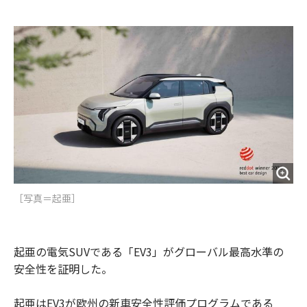
e
t
m
m
b
t
o
i
o
e
u
n
o
r
t
k
［写真＝起亜］
起亜の電気SUVである「EV3」がグローバル最高水準の
安全性を証明した。
起亜はEV3が欧州の新車安全性評価プログラムである