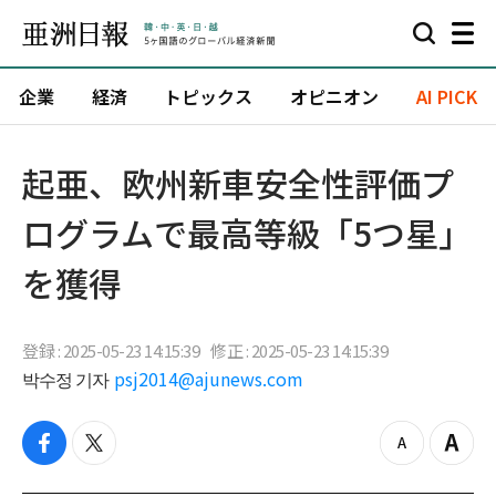
企業
経済
トピックス
オピニオン
AI PICK
起亜、欧州新車安全性評価プ
ログラムで最高等級「5つ星」
を獲得
登録 : 2025-05-23 14:15:39
修正 : 2025-05-23 14:15:39
박수정 기자
psj2014@ajunews.com
f
t
z
Z
a
w
o
o
c
i
o
o