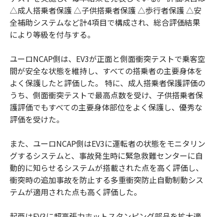
△成人搭乗者保護 △子供搭乗者保護 △歩行者保護 △安
全補助システムなど計4項目で構成され、総合評価結果
により等級を付与する。
ユーロNCAP側は、EV3が正面と側面衝突テストで乗客空
間が安全な状態を維持し、すべての搭乗者の主要身体を
よく保護したと評価した。 特に、成人搭乗者保護評価の
うち、側面衝突テストで最高点数を受け、子供搭乗者保
護評価でもすべての主要身体部位をよく保護し、優秀な
評価を受けた。
また、ユーロNCAP側はEV3に運転者の状態をモニタリン
グするシステムと、事故発生時に緊急救難センターに自
動的に知らせるシステムが搭載された点を高く評価し、
衝突時の追加事故を防止する多重衝突防止自動制動シス
テムが適用された点も高く評価した。
起亜はEV3に超高張力ホットスタンピング部品を拡大適