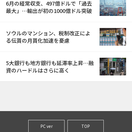
6月の経常収支、497億ドルで「過去
最大」…輸出が初の1000億ドル突破
ソウルのマンション、税制改正によ
る伝貰の月貰化加速を憂慮
5大銀行も地方銀行も延滞率上昇…融
資のハードルはさらに高く
PC ver
TOP