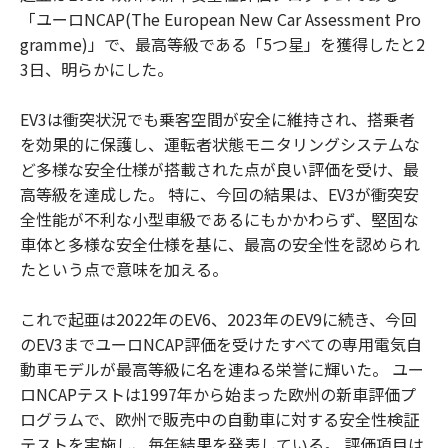
「ユーロNCAP(The European New Car Assessment Pro
gramme)」で、最高等級である「5つ星」を獲得したと2
3日、明らかにした。
EV3は衝突状況でも乗客空間が安全に維持され、搭乗者
を効果的に保護し、運転者状態モニタリングシステムな
ど多様な安全仕様が搭載された点が良い評価を受け、最
高等級を達成した。 特に、今回の結果は、EV3が衝突安
全性能が不利な小型車級であるにもかかわらず、堅固な
車体と多様な安全仕様を基に、最高の安全性を認められ
たという点で意味を加える。
これで起亜は2022年のEV6、2023年のEV9に続き、今回
のEV3までユーロNCAP評価を受けたすべての専用電気自
動車モデルが最高等級に名を連ねる栄誉に輝いた。 ユー
ロNCAPテストは1997年から始まった欧州の新車評価プ
ログラムで、欧州で販売中の自動車に対する安全性検証
テストを実施し、毎年結果を発表している。 評価項目は