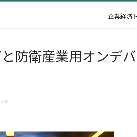
企業
経済
どと防衛産業用オンデバ
5:35