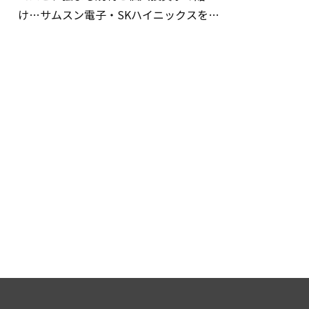
け…サムスン電子・SKハイニックスを巡
る明暗