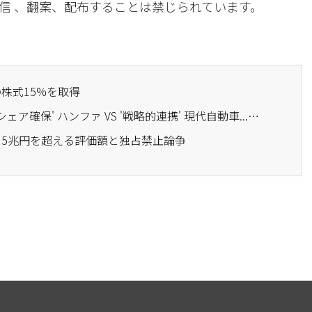
信 、翻案、配布することは禁じられています。
の株式15%を取得
· 加熱するKAI買収戦争 'シェア確保' ハンファ VS '戦略的連携' 現代自動車...来年が分岐点
熱、5兆円を超える評価額と独占禁止論争