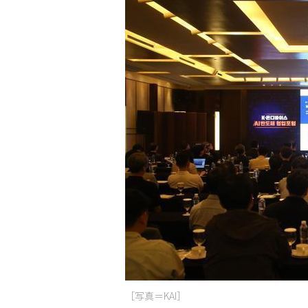
［写真＝KAI］