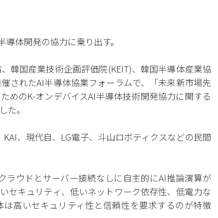
I半導体開発の協力に乗り出す。
省、韓国産業技術企画評価院(KEIT)、韓国半導体産業協
開催されたAI半導体協業フォーラムで、「未来新市場先
ためのK-オンデバイスAI半導体技術開発協力に関する
にした。
KAI、現代自、LG電子、斗山ロボティクスなどの民間
、クラウドとサーバー接続なしに自主的にAI推論演算が
いセキュリティ、低いネットワーク依存性、低電力な
導体は高いセキュリティ性と信頼性を要求するのが特徴