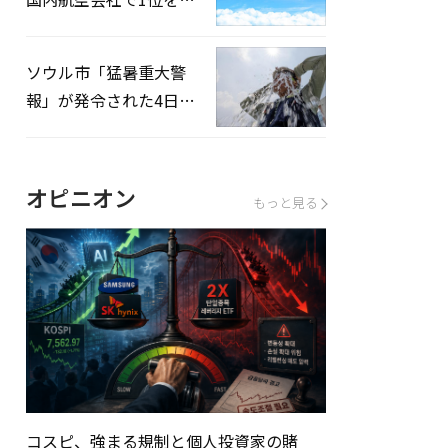
録…「上半期搭乗率
93%」
ソウル市「猛暑重大警
報」が発令された4日、
熱中症患者39人追加発
生
オピニオン
もっと見る
コスピ、強まる規制と個人投資家の賭