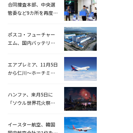
合同捜査本部、中央選
管委など9カ所を再度家
宅捜索…「投票率操
作」の資料を確保
ポスコ・フューチャー
エム、国内バッテリー
企業とLFP正極材19万ト
ンの供給契約を締結
エアプレミア、11月5日
から仁川〜ホーチミン
路線運航へ…3年2ヶ月
ぶりの再開
ハンファ、来月5日に
「ソウル世界花火祭り
2026」開催…韓・米・
英の3カ国が参加
イースター航空、韓国
国内航空会社で1位を記