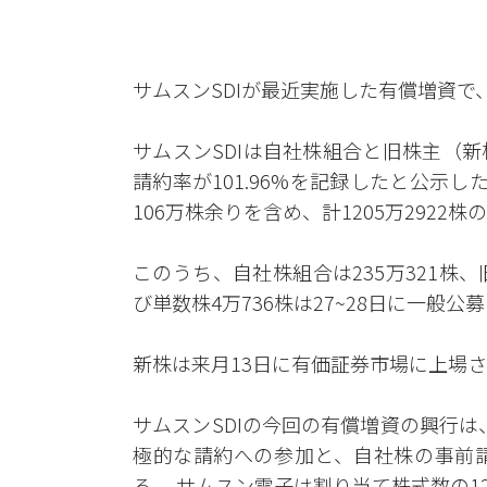
サムスンSDIが最近実施した有償増資
サムスンSDIは自社株組合と旧株主（
請約率が101.96%を記録したと公示した
106万株余りを含め、計1205万2922
このうち、自社株組合は235万321株、
び単数株4万736株は27~28日に一般
新株は来月13日に有価証券市場に上場さ
サムスンSDIの今回の有償増資の興行は
極的な請約への参加と、自社株の事前
る。 サムスン電子は割り当て株式数の1