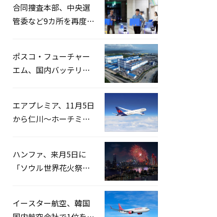
合同捜査本部、中央選
管委など9カ所を再度家
宅捜索…「投票率操
作」の資料を確保
ポスコ・フューチャー
エム、国内バッテリー
企業とLFP正極材19万ト
ンの供給契約を締結
エアプレミア、11月5日
から仁川〜ホーチミン
路線運航へ…3年2ヶ月
ぶりの再開
ハンファ、来月5日に
「ソウル世界花火祭り
2026」開催…韓・米・
英の3カ国が参加
イースター航空、韓国
国内航空会社で1位を記