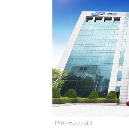
［写真＝サムスンSDI］