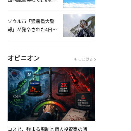
録…「上半期搭乗率
93%」
ソウル市「猛暑重大警
報」が発令された4日、
熱中症患者39人追加発
生
オピニオン
もっと見る
コスピ、強まる規制と個人投資家の賭