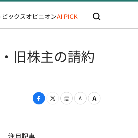
トピックス
オピニオン
AI PICK
株・旧株主の請約
注目記事