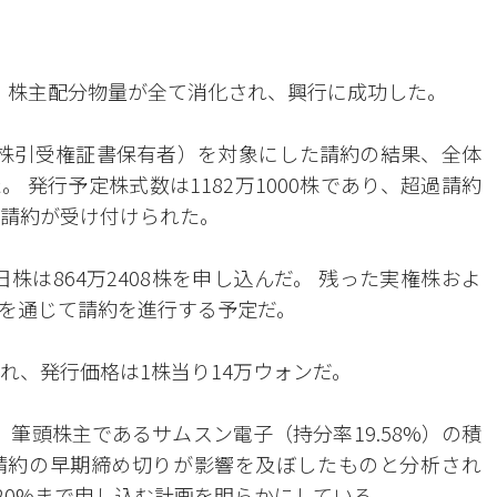
で、株主配分物量が全て消化され、興行に成功した。
新株引受権証書保有者）を対象にした請約の結果、全体
。 発行予定株式数は1182万1000株であり、超過請約
株の請約が受け付けられた。
旧株は864万2408株を申し込んだ。 残った実権株およ
公募を通じて請約を進行する予定だ。
れ、発行価格は1株当り14万ウォンだ。
、筆頭株主であるサムスン電子（持分率19.58%）の積
請約の早期締め切りが影響を及ぼしたものと分析され
20%まで申し込む計画を明らかにしている。