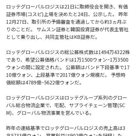
ロッテグローバルロジスは21日に取締役会を開き、有価
証券市場(コスピ)上場を決めたと24日、公示した。 昨年
12月27日、取引所の予備審査を通過してから約3ヵ月ぶ
りのことだ。 サムスン証券と韓国投資証券が代表主管社
として乗り出し、共同主管社はKB証券だ。
ロッテグローバルロジスの総公募株式数は1494万4322株
であり、希望公募価格バンドは1万1500ウォン~1万3500
ウォンの間に設定された。 公募額はバンド下段基準で17
10億ウォン、上段基準で2017億ウォン規模だ。 予想時
価総額は4789億~5622億ウォンだ。
ロッテグローバルロジスはロッテグループ系列のグロー
バル総合物流企業で、宅配、サプライチェーン管理(SC
M)、グローバル物流事業を営んでいる。
昨年の連結基準でロッテグローバルロジスの売上高は3
兆5733億ウォン、営業利益は902億ウォンを記録した。