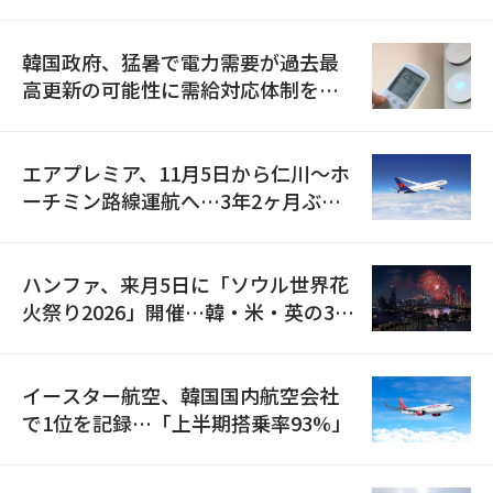
の供給契約を締結
韓国政府、猛暑で電力需要が過去最
高更新の可能性に需給対応体制を点
検
エアプレミア、11月5日から仁川〜ホ
ーチミン路線運航へ…3年2ヶ月ぶり
の再開
ハンファ、来月5日に「ソウル世界花
火祭り2026」開催…韓・米・英の3カ
国が参加
イースター航空、韓国国内航空会社
で1位を記録…「上半期搭乗率93%」