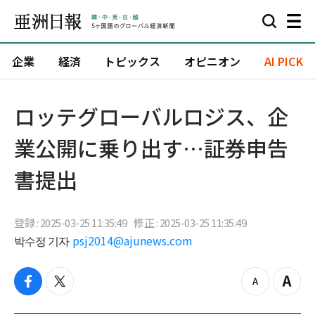
企業
経済
トピックス
オピニオン
AI PICK
ロッテグローバルロジス、企
業公開に乗り出す…証券申告
書提出
登録 : 2025-03-25 11:35:49
修正 : 2025-03-25 11:35:49
박수정 기자
psj2014@ajunews.com
f
t
z
Z
a
w
o
o
c
i
o
o