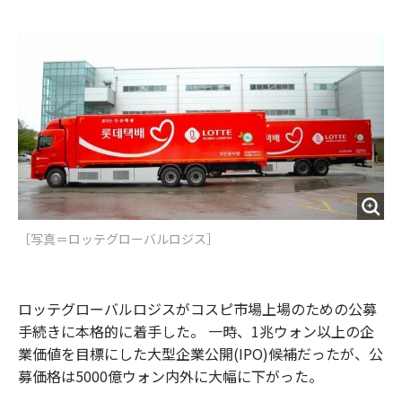
e
t
m
m
b
t
o
i
o
e
u
n
o
r
t
k
［写真＝ロッテグローバルロジス］
ロッテグローバルロジスがコスピ市場上場のための公募
手続きに本格的に着手した。 一時、1兆ウォン以上の企
業価値を目標にした大型企業公開(IPO)候補だったが、公
募価格は5000億ウォン内外に大幅に下がった。