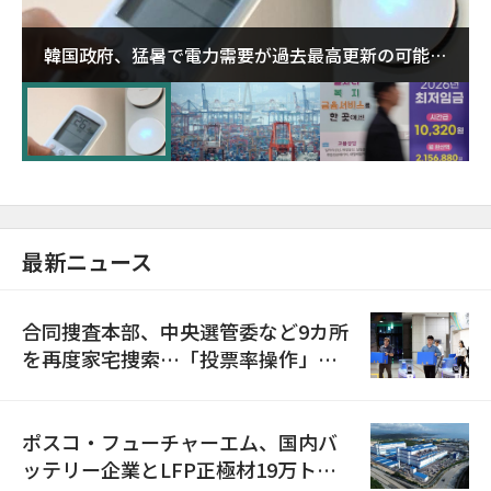
韓国政府、猛暑で電力需要が過去最高更新の可能性
に需給対応体制を点検
最新ニュース
合同捜査本部、中央選管委など9カ所
を再度家宅捜索…「投票率操作」の
資料を確保
ポスコ・フューチャーエム、国内バ
ッテリー企業とLFP正極材19万トン