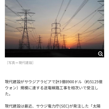
o
e
u
n
o
r
t
k
［写真＝現代建設］
現代建設がサウジアラビアで計3億8900ドル（約5125億
ウォン）規模に達する送電線路工事を相次いで受注し
た。
現代建設は最近、サウジ電力庁(SEC)が発注した「太陽