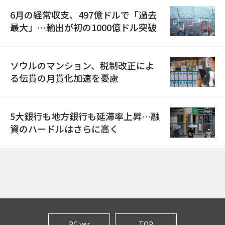
6月の経常収支、497億ドルで「過去
最大」…輸出が初の1000億ドル突破
ソウルのマンション、税制改正によ
る伝貰の月貰化加速を憂慮
5大銀行も地方銀行も延滞率上昇…融
資のハードルはさらに高く
PC ver
TOP