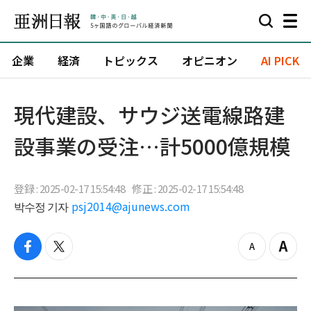
企業
経済
トピックス
オピニオン
AI PICK
現代建設、サウジ送電線路建
設事業の受注…計5000億規模
登録 : 2025-02-17 15:54:48
修正 : 2025-02-17 15:54:48
박수정 기자
psj2014@ajunews.com
f
t
z
Z
a
w
o
o
c
i
o
o
e
t
m
m
b
t
o
i