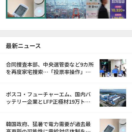
に需給対応体制を点検
最新ニュース
合同捜査本部、中央選管委など9カ所
を再度家宅捜索…「投票率操作」の
資料を確保
ポスコ・フューチャーエム、国内バ
ッテリー企業とLFP正極材19万トン
の供給契約を締結
韓国政府、猛暑で電力需要が過去最
高更新の可能性に需給対応体制を点