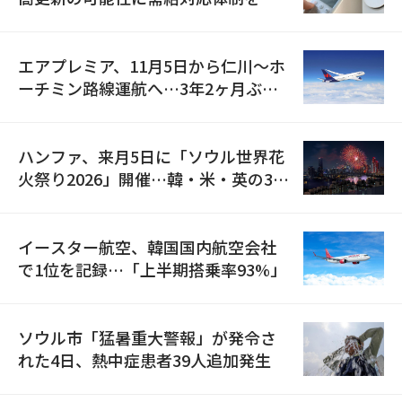
検
エアプレミア、11月5日から仁川〜ホ
ーチミン路線運航へ…3年2ヶ月ぶり
の再開
ハンファ、来月5日に「ソウル世界花
火祭り2026」開催…韓・米・英の3カ
国が参加
イースター航空、韓国国内航空会社
で1位を記録…「上半期搭乗率93%」
ソウル市「猛暑重大警報」が発令さ
れた4日、熱中症患者39人追加発生