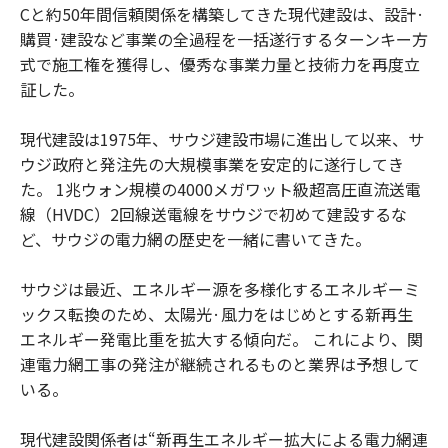
Cと約50年間信頼関係を構築してきた現代建設は、設計·
購買·建設など事業の全過程を一括遂行するターンキー方
式で施工権を獲得し、優秀な事業力量と技術力を再度立
証した。
現代建設は1975年、サウジ建設市場に進出して以来、サ
ウジ政府と発注先の大規模事業を安定的に遂行してき
た。 1兆ウォン規模の4000メガワット級超高圧直流送電
線（HVDC）2回線送電線をサウジで初めて建設するな
ど、サウジの電力網の歴史を一緒に書いてきた。
サウジは最近、エネルギー源を多様化するエネルギーミ
ックス転換のため、太陽光·風力をはじめとする新再生
エネルギー発電比重を拡大する傾向だ。 これにより、関
連電力網工事の発注が継続されるものと業界は予想して
いる。
現代建設関係者は“新再生エネルギー拡大による電力網連