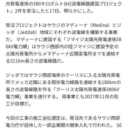
光発電連係の380キロボルト(㎸)送電線路建設プロジェク
ト」2件を受注したと17日、明らかにした。
受注プロジェクトはサウジのマディーナ（Medina）とジ
ッダ（Jeddah）地域にそれぞれ送電線を構築する事業
だ。 マディーナに建設する「フマイジ太陽光発電連係38
0kV電力網」はサウジ西部内の陸フマイジに建設予定の
太陽光発電所からメマディーナ近隣変電所までを連結す
る311km長さの送電線路だ。
ジッダではサウジ西部海岸のクーリスに入る太陽光発電
所でメッカ近隣にある既存電力線路を連結する180kmの
長さの送電線路を作る「クーリス太陽光発電連係380kV
電力網」事業を遂行する。 両事業とも2027年11月の完
工が目標だ。
今回の工事の施工会社選定は、発注先であるサウジ西部
電力庁が招待した一部企業間の競争入札で行われた。 SE