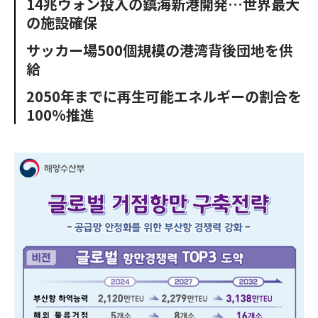
14兆ウォン投入の鎮海新港開発…世界最大
o
e
u
n
の施設確保
o
r
t
k
サッカー場500個規模の港湾背後団地を供
給
2050年までに再生可能エネルギーの割合を
100%推進