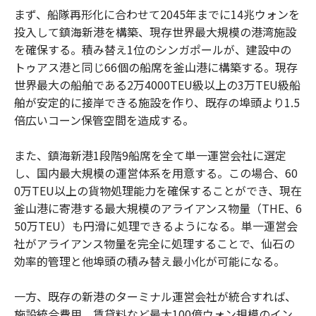
まず、船隊再形化に合わせて2045年までに14兆ウォンを
投入して鎮海新港を構築、現存世界最大規模の港湾施設
を確保する。積み替え1位のシンガポールが、建設中の
トゥアス港と同じ66個の船席を釜山港に構築する。現存
世界最大の船舶である2万4000TEU級以上の3万TEU級船
舶が安定的に接岸できる施設を作り、既存の埠頭より1.5
倍広いコーン保管空間を造成する。
また、鎮海新港1段階9船席を全て単一運営会社に選定
し、国内最大規模の運営体系を用意する。この場合、60
0万TEU以上の貨物処理能力を確保することができ、現在
釜山港に寄港する最大規模のアライアンス物量（THE、6
50万TEU）も円滑に処理できるようになる。単一運営会
社がアライアンス物量を完全に処理することで、仙石の
効率的管理と他埠頭の積み替え最小化が可能になる。
一方、既存の新港のターミナル運営会社が統合すれば、
施設統合費用、賃貸料など最大100億ウォン規模のイン