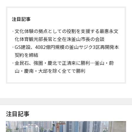
注目記事
文化体験の拠点としての役割を支援する最惠永文
化体育観光部長官と全在洙釜山市長の会談
GS建設、4082億円規模の釜山サジク3区再開発本
契約を締結
金民石、強圏・慶北で正清来に勝利…釜山・蔚
山・慶南・大邱を除く全てで勝利
注目記事