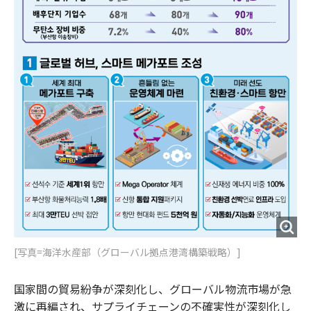
[写真=海洋水産部（グローバル拠点港湾構築戦略）]
国家間の貿易紛争が深刻化し、グローバル物流市場が急
激に再編され、サプライチェーンの不確実性が深刻化し