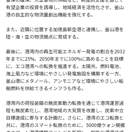
有望企業の投資を誘導し、地域経済を活性化させ、釜山
港の自主的な物流量創出機能を強化する。
また、近隣に位置する加徳島新空港と連携し、釜山港を
陸‧海‧空の物流拠点に育成する。
最後に、港湾内の再生可能エネルギー発電の割合を2032
年までに25%、2050年までに100%に高めることを目標
に、エコ港湾への転換を推進する。太陽光、燃料電池、
海上風力など環境にやさしい発電施設を構築する一方、
釜山港にメタノール、アンモニアなど環境にやさしい船
舶燃料を供給できるインフラも作る。
港湾内の荷役装備の無炭素動力転換を通じて港湾運営過
程も無炭素化し、港湾地域の大気質を改善し、炭素中立
目標達成に寄与する計画だ。さらに、港湾のエコ転換と
共に、港湾のスマート転換のために、5000億ウォン規模