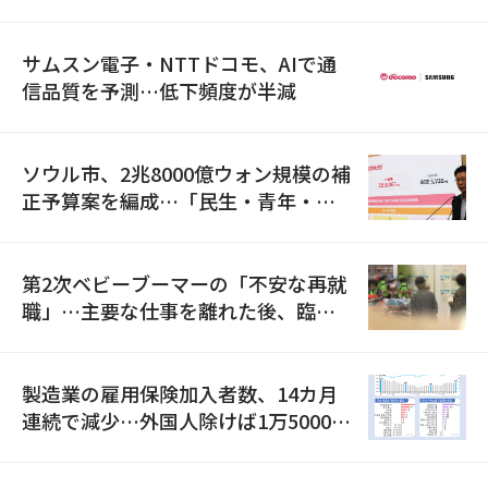
満足度は最下位
サムスン電子・NTTドコモ、AIで通
信品質を予測…低下頻度が半減
ソウル市、2兆8000億ウォン規模の補
正予算案を編成…「民生・青年・安
全」に8100億ウォンを集中投資
第2次ベビーブーマーの「不安な再就
職」…主要な仕事を離れた後、臨時
職が2倍近くに急増
製造業の雇用保険加入者数、14カ月
連続で減少…外国人除けば1万5000人
減