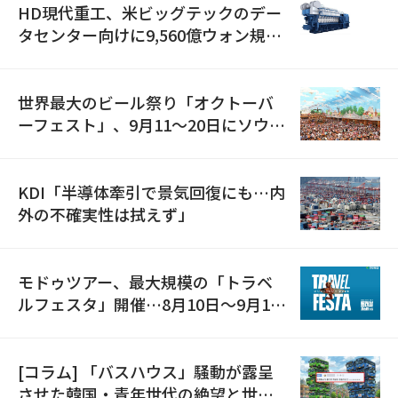
HD現代重工、米ビッグテックのデー
タセンター向けに9,560億ウォン規模
の発電設備を受注…「過去最大」
世界最大のビール祭り「オクトーバ
ーフェスト」、9月11〜20日にソウル
で開催
KDI「半導体牽引で景気回復にも…内
外の不確実性は拭えず」
モドゥツアー、最大規模の「トラベ
ルフェスタ」開催…8月10日～9月11
日
[コラム] 「バスハウス」騒動が露呈
させた韓国・青年世代の絶望と世代