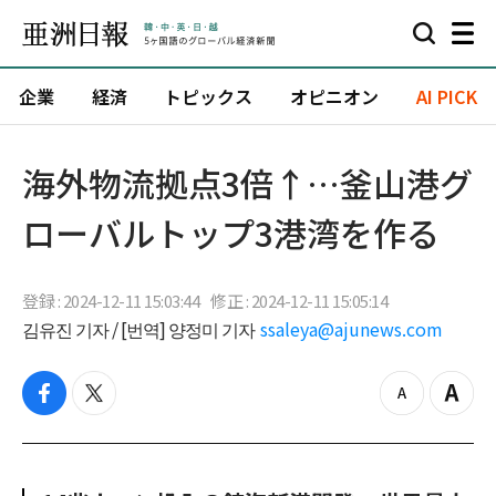
企業
経済
トピックス
オピニオン
AI PICK
海外物流拠点3倍↑…釜山港グ
ローバルトップ3港湾を作る
登録 : 2024-12-11 15:03:44
修正 : 2024-12-11 15:05:14
김유진 기자 / [번역] 양정미 기자
ssaleya@ajunews.com
f
t
z
Z
a
w
o
o
c
i
o
o
e
t
m
m
b
t
o
i