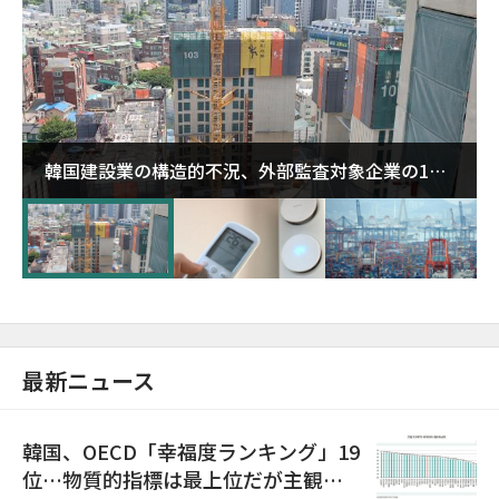
韓国建設業の構造的不況、外部監査対象企業の1割
超が「ゾンビ企業」に…5年で2.8倍増
最新ニュース
韓国、OECD「幸福度ランキング」19
位…物質的指標は最上位だが主観的