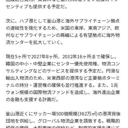
センティブも提供する予定だ。
次に、ハブ港として釜山港と海外サプライチェーン拠点
の連結性を強化するため、米国の東岸、東南アジア、欧
州などサプライチェーンの再編による有望拠点に海外物
流センターを拡大していく。
現在5ヶ所で2027年8ヶ所、2032年16ヶ所まで確保し、
韓国の中小・中堅企業にセンター優先使用権、物流コン
サルティングなどのサービスを提供する予定だ。円滑な
輸出入物流のため、米東西部の港湾など主要拠点ターミ
ナルの持分‧運営権の確保も並行推進する。また、1兆
ウォン規模の国際物流ファンドを造成し、海外進出企業
の金融も支援する計画だ。
釜山港近くにサッカー場500個規模(362万㎡)の港湾背後
団地を供給し、グローバル物流企業を誘致する。戦略的
留保の確保、大型筆地の供給など、制度的支援を通じて