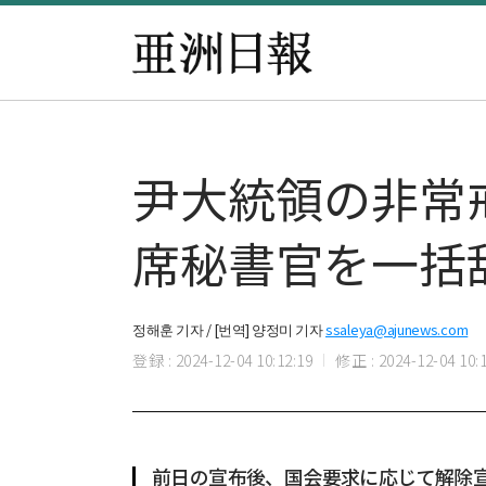
尹大統領の非常
席秘書官を一括
정해훈 기자 / [번역] 양정미 기자
ssaleya@ajunews.com
登録 : 2024-12-04 10:12:19
修正 : 2024-12-04 10:1
前日の宣布後、国会要求に応じて解除