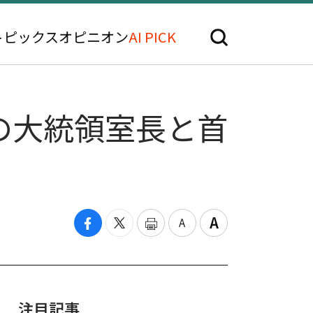
トピックス
オピニオン
AI PICK
の大統領室長と首
注目記事