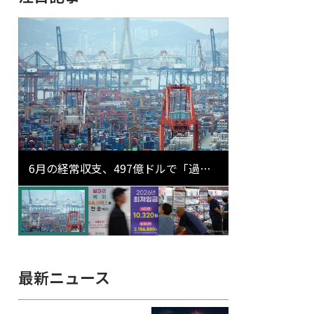
6月の経常収支、497億ドルで「過去
最大」…輸出が初の1000億ドル突破
最新ニュース