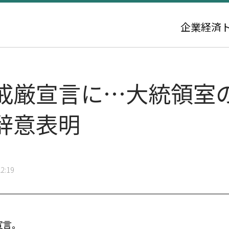
企業
経済
戒厳宣言に…大統領室
辞意表明
2:19
宣言。