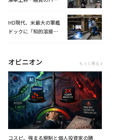
ドルはさらに高く
HD現代、米最大の軍艦
ドックに「知的溶接」
システムを導入へ
オピニオン
もっと見る
コスピ、強まる規制と個人投資家の賭