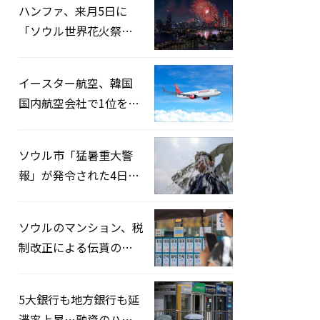
ハンファ、来月5日に
「ソウル世界花火祭り
2026」開催…韓・米・
英の3カ国が参加
イースター航空、韓国
国内航空会社で1位を記
録…「上半期搭乗率
93%」
ソウル市「猛暑重大警
報」が発令された4日、
熱中症患者39人追加発
生
ソウルのマンション、税
制改正による伝貰の月
貰化加速を憂慮
5大銀行も地方銀行も延
滞率上昇…融資のハー