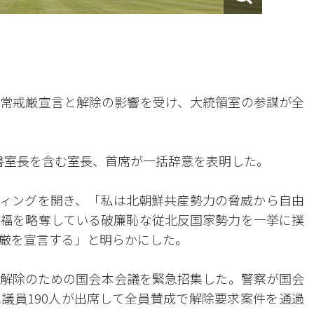
常戒厳宣言と解除の影響を受け、大統領室の参謀が全
書室長を含む室長、首席が一括辞意を表明した。
ィングを開き、「私は北朝鮮共産勢力の脅威から自由
福を略奪している破廉恥な従北反国家勢力を一挙に撲
厳を宣言する」と明らかにした。
解除のための国会本会議を緊急招集した。警察が国会
議員190人が出席して全員賛成で解除要求案件を通過