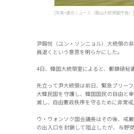
[写真=連合ニュース（龍山大統領室庁舎）]
尹錫悦（ユン・ソンニョル）大統領の非
員退くという意思を明らかにした。
4日、韓国大統領室によると、鄭鎮碩秘
先立って尹大統領は前日、緊急ブリーフ
大韓民国を守護し、韓国国民の自由と幸
滅し、自由憲政秩序を守るために非常戒
ウ・ウォンソク国会議長はその後、戒厳
の出入口を封鎖して阻止したが、与野党