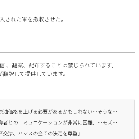
入された軍を撤収させた。
信 、翻案、配布することは禁じられています。
Iが翻訳して提供しています。
· トランプ大統領「再び原油価格を上げる必要があるかもしれない…そうならないことを願う」
· イラン大統領「最高指導者とのコミュニケーションが非常に困難」…モズタバ長期潜伏
地区交渉、ハマスの全ての決定を尊重」