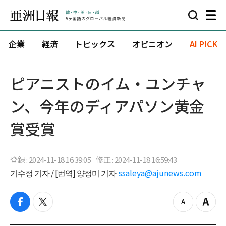
企業
経済
トピックス
オピニオン
AI PICK
ピアニストのイム・ユンチャ
ン、今年のディアパソン黄金
賞受賞
登録 : 2024-11-18 16:39:05
修正 : 2024-11-18 16:59:43
기수정 기자 / [번역] 양정미 기자
ssaleya@ajunews.com
f
t
z
Z
a
w
o
o
c
i
o
o