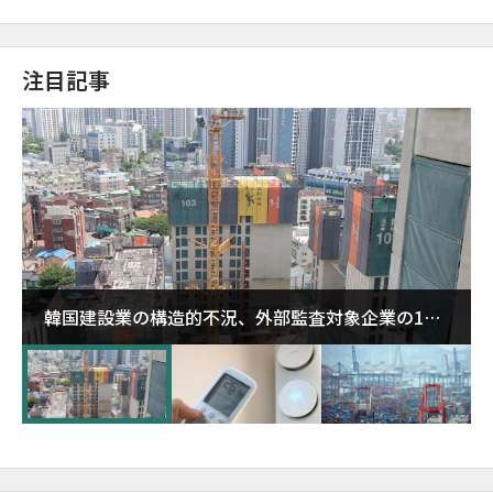
注目記事
韓国建設業の構造的不況、外部監査対象企業の1割
超が「ゾンビ企業」に…5年で2.8倍増