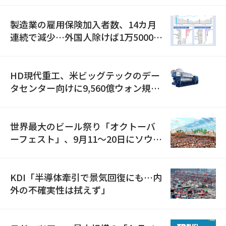
製造業の雇用保険加入者数、14カ月
連続で減少…外国人除けば1万5000人
減
HD現代重工、米ビッグテックのデー
タセンター向けに9,560億ウォン規模
の発電設備を受注…「過去最大」
世界最大のビール祭り「オクトーバ
ーフェスト」、9月11〜20日にソウル
で開催
KDI「半導体牽引で景気回復にも…内
外の不確実性は拭えず」