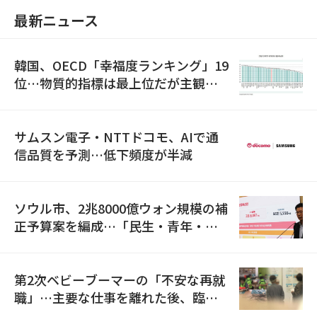
最新ニュース
韓国、OECD「幸福度ランキング」19
位…物質的指標は最上位だが主観的
満足度は最下位
サムスン電子・NTTドコモ、AIで通
信品質を予測…低下頻度が半減
ソウル市、2兆8000億ウォン規模の補
正予算案を編成…「民生・青年・安
全」に8100億ウォンを集中投資
第2次ベビーブーマーの「不安な再就
職」…主要な仕事を離れた後、臨時
職が2倍近くに急増