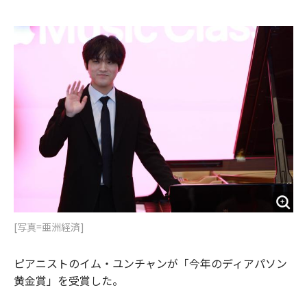
e
t
m
m
b
t
o
i
o
e
u
n
o
r
t
k
[写真=亜洲経済]
ピアニストのイム・ユンチャンが「今年のディアパソン
黄金賞」を受賞した。