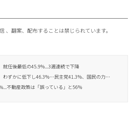
信 、翻案、配布することは禁じられています。
就任後最低の45.9%...3週連続で下降
· 李在明大統領の支持率、わずかに低下し46.3%…民主党41.3%、国民の力40.6%
%...不動産政策は「誤っている」と56%