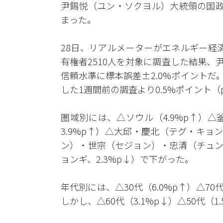
尹錫悦（ユン・ソクヨル）大統領の国政
まった。
28日、リアルメーターがエネルギー経済
有権者2510人を対象に調査した結果、尹
信頼水準に標本誤差±2.0%ポイントだ
した1週間前の調査より0.5%ポイント（
圏域別には、△ソウル（4.9%p↑）
3.9%p↑）△大邱・慶北（テグ・キョ
ン）・世宗（セジョン）・忠清（チュン
ョンギ、2.3%p↓）で下がった。
年代別には、△30代（6.0%p↑）△70
しかし、△60代（3.1%p↓）△50代（