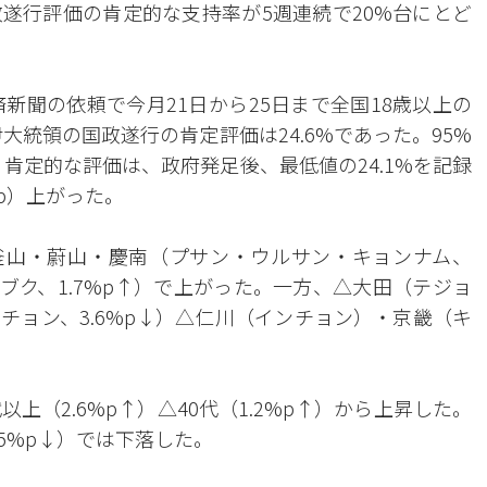
遂行評価の肯定的な支持率が5週連続で20%台にとど
新聞の依頼で今月21日から25日まで全国18歳以上の
大統領の国政遂行の肯定評価は24.6%であった。95%
。肯定的な評価は、政府発足後、最低値の24.1%を記録
p）上がった。
△釜山・蔚山・慶南（プサン・ウルサン・キョンナム、
ンブク、1.7%p↑）で上がった。一方、△大田（テジョ
チョン、3.6%p↓）△仁川（インチョン）・京畿（キ
代以上（2.6%p↑）△40代（1.2%p↑）から上昇した。
1.5%p↓）では下落した。