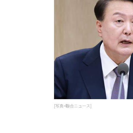
[写真=聯合ニュース]