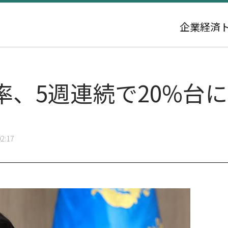
企業
経済
率、5週連続で20%台
2:17