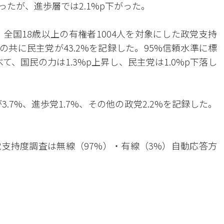
ったが、進歩層では2.1%p下がった。
、全国18歳以上の有権者1004人を対象にした政党支持
の共に民主党が43.2%を記録した。95%信頼水準に標
て、国民の力は1.3%p上昇し、民主党は1.0%p下落し
.7%、進歩党1.7%、その他の政党2.2%を記録した。
。
支持度調査は無線（97%）・有線（3%）自動応答方
。