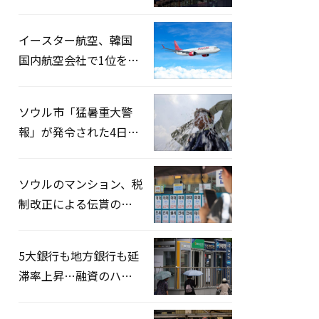
2026」開催…韓・米・
英の3カ国が参加
イースター航空、韓国
国内航空会社で1位を記
録…「上半期搭乗率
93%」
ソウル市「猛暑重大警
報」が発令された4日、
熱中症患者39人追加発
生
ソウルのマンション、税
制改正による伝貰の月
貰化加速を憂慮
5大銀行も地方銀行も延
滞率上昇…融資のハー
ドルはさらに高く