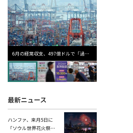
6月の経常収支、497億ドルで「過去
最大」…輸出が初の1000億ドル突破
最新ニュース
ハンファ、来月5日に
「ソウル世界花火祭り