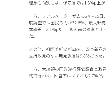
理念性向別には、保守層では1.3%p上が
一方、リアルメーターが去る24～25日
度調査では国民の力が32.6%、最大野党
本誤差±3.1%pだ。1週間前の調査と比べ
た。
その他、祖国革新党が6.8%、改革新党が3
支持政党のない無党派層は9.8%だった
一方、大統領の国政遂行評価調査と政党
式で行われ、回答率はいずれも2.7%だ