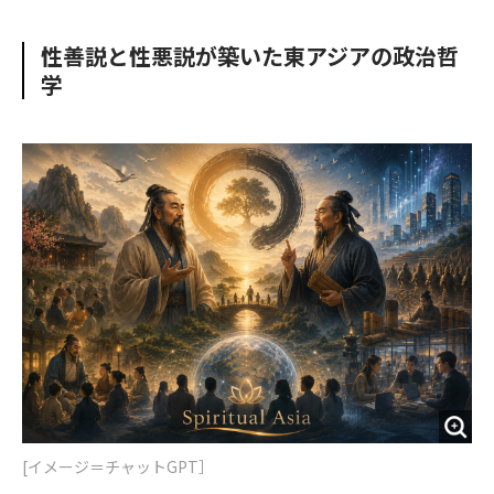
e
t
m
m
b
t
o
i
性善説と性悪説が築いた東アジアの政治哲
o
e
u
n
学
o
r
t
k
[イメージ＝チャットGPT］