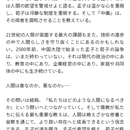
は人間の欲望を警戒せよと語る。孟子は温かな心を重視
し、荀子は冷静な制度を重視する。そして『中庸』は、
その両者を調和させることを教えている。
21世紀の人類が直面する最大の課題もまた、技術の進歩
の中で人間らしさを守り抜くことにあるのかもしれな
い。2500年前、中国大陸で始まった孟子と荀子の論争
は、いまだ終わっていない。それは現代の政治の中にあ
り、教育の中にあり、企業経営の中にあり、家庭や共同
体の中にも生き続けている。
人間は善なのか、悪なのか――。
その問いは結局、「私たちはどのような人間になるべき
か」という問いへとつながっていく。そして儒教が私た
ちに伝える最も重要な教えは、人間は絶えざかな修養と
省察を通じて、より良い存在へと成長できるという信念
である。孔子が道を開き、孟子が希望を植え、荀子が秩