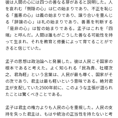
彼は人間の心には四つの善なる芽があると説明した。人
を哀れむ「惻隠の心」は仁の始まりであり、不正を恥じ
る「羞悪の心」は義の始まりであり、譲り合いを重んじ
る「辞譲の心」は礼の始まりであり、善悪を判断する
「是非の心」は智の始まりである。孟子はこれを「四
端」と呼んだ。人間は誰もがこうした善なる可能性を持
って生まれ、それを教育と修養によって育てることがで
きると信じていた。
孟子の思想は政治論へと発展した。彼は人民こそ国家の
根本であると考えた。よく知られる「民為貴、社稷次
之、君為軽」という言葉は、人民が最も尊く、国家がそ
の次であり、君主は最も軽いという意味である。絶対君
主が支配していた2500年前に、このような主張が語られ
たことは驚くべきことである。
孟子は君主の権力よりも人民の心を重視した。人民の支
持を失った君主は、もはや統治の正当性を持たないと考