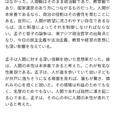
はなかった。人間観はそのまま政治観であり、教育観で
あり、国家運営のあり方につながるものだった。人間が
本来善であるなら、政治の役割はその善性を育むことに
ある。反対に、人間が欲望に流されやすい存在であるな
らば、法と制度によってそれを制御しなければならな
い。孟子と荀子の論争は、東アジア政治哲学の出発点と
なり、今日の民主主義や法治主義、教育や経営の思想に
も深い影響を与えている。
孟子は人間に対する深い信頼を抱いた思想家だった。彼
は、人間の本性は本来善であると考えた。これが有名な
性善説である。孟子は、人が道を歩いていて幼い子ども
が井戸に落ちそうになる場面を見れば、誰もが驚き、憐
れみの心を抱くと説いた。その感情は利益のためでもな
く、名誉のためでもない。人間であれば自然に湧き起こ
る心である。孟子は、その心の中に人間の本性が表れて
いると考えた。