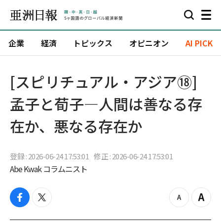
企業
経済
トピックス
オピニオン
AI PICK
[スピリチュアル・アジア⑱]
孟子と荀子―人間は善なる存
在か、悪なる存在か
登録 : 2026-06-24 17:53:01
修正 : 2026-06-24 17:53:01
Abe Kwak コラムニスト
f
t
z
Z
a
w
o
o
c
i
o
o