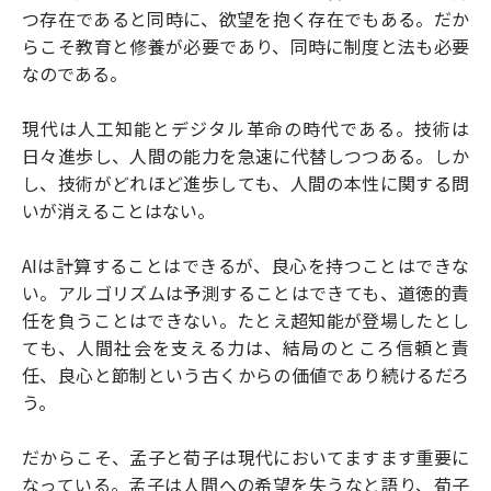
つ存在であると同時に、欲望を抱く存在でもある。だか
らこそ教育と修養が必要であり、同時に制度と法も必要
なのである。
現代は人工知能とデジタル革命の時代である。技術は
日々進歩し、人間の能力を急速に代替しつつある。しか
し、技術がどれほど進歩しても、人間の本性に関する問
いが消えることはない。
AIは計算することはできるが、良心を持つことはできな
い。アルゴリズムは予測することはできても、道徳的責
任を負うことはできない。たとえ超知能が登場したとし
ても、人間社会を支える力は、結局のところ信頼と責
任、良心と節制という古くからの価値であり続けるだろ
う。
だからこそ、孟子と荀子は現代においてますます重要に
なっている。孟子は人間への希望を失うなと語り、荀子