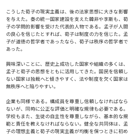
こうした荀子の現実主義は、後の法家思想に大きな影響
を与えた。秦の統一国家建設を支えた韓非や李斯も、荀
子の学問的影響を受けた代表的人物である。孟子が人間
の良心を信じたとすれば、荀子は制度の力を信じた。孟
子が道徳の哲学者であったなら、荀子は秩序の哲学者で
あった。
興味深いことに、歴史上成功した国家や組織の多くは、
孟子と荀子の思想をともに活用してきた。国民を信頼し
ない国家は独裁へと傾きやすく、法や制度を欠く国家は
無秩序へと陥りやすい。
企業も同様である。構成員を尊重し信頼しなければなら
ないが、同時に公正な評価と明確な規律も必要である。
学校もまた、生徒の自主性を尊重しながら、基本的な規
範と責任を教えなければならない。健全な共同体は、孟
子の理想主義と荀子の現実主義が均衡を保つときに初め