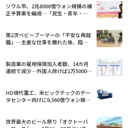
ソウル市、2兆8000億ウォン規模の補
正予算案を編成…「民生・青年・安
全」に8100億ウォンを集中投資
第2次ベビーブーマーの「不安な再就
職」…主要な仕事を離れた後、臨時
職が2倍近くに急増
製造業の雇用保険加入者数、14カ月
連続で減少…外国人除けば1万5000人
減
HD現代重工、米ビッグテックのデー
タセンター向けに9,560億ウォン規模
の発電設備を受注…「過去最大」
世界最大のビール祭り「オクトーバ