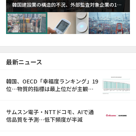
韓国建設業の構造的不況、外部監査対象企業の1割
超が「ゾンビ企業」に…5年で2.8倍増
最新ニュース
韓国、OECD「幸福度ランキング」19
位…物質的指標は最上位だが主観的
満足度は最下位
サムスン電子・NTTドコモ、AIで通
信品質を予測…低下頻度が半減