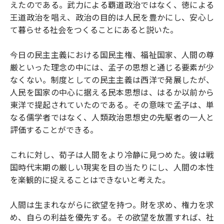
えたのである。武力による覇道政治ではなく、徳による
王道政治を唱え、政治の目的は人民を豊かにし、安心し
て暮らせる社会をつくることにあると説いた。
今日の民主主義における国民主権、福祉国家、人間の尊
厳といった理念の中には、孟子の思想と通じる要素が少
なくない。制度としての民主主義は西洋で発展したが、
人民を国家の中心に据える民本思想は、はるか以前から
東洋で提起されていたのである。その意味で孟子は、単
なる儒学者ではなく、人類政治思想史の先駆者の一人と
評価することができる。
これに対し、荀子は人間をより冷静に見つめた。彼は戦
国時代末期の厳しい現実を目の当たりにし、人間の本性
を楽観的に捉えることはできないと考えた。
人間は生まれながらに欲望を持つ。財を求め、権力を求
め、自らの利益を優先する。その欲望を放置すれば、社