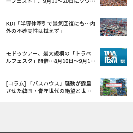
ーフェスト」、9月11〜20日にソウル
で開催
KDI「半導体牽引で景気回復にも…内
外の不確実性は拭えず」
モドゥツアー、最大規模の「トラベ
ルフェスタ」開催…8月10日～9月11
日
[コラム] 「バスハウス」騒動が露呈
させた韓国・青年世代の絶望と世代
間格差