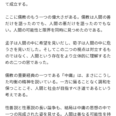
て成立する。
ここに儒教のもう一つの偉大さがある。儒教は人間の善
だけを語ったのでも、人間の悪だけを語ったのでもな
い。人間の可能性と限界を同時に見つめたのである。
孟子は人間の中に希望を見いだし、荀子は人間の中に危
うさを見いだした。そしてこの二つの視点は対立するも
のではなく、人間という存在をより立体的に理解するた
めの二つの窓であった。
儒教の重要経典の一つである『中庸』は、まさにこうし
た均衡の精神を説いている。一方に偏ることなく調和を
保つことこそ、人間と社会が目指すべき道であるという
考えである。
性善説と性悪説の長い論争も、結局は中庸の思想の中で
一つの完成された姿を見せる。人間は善なる可能性を持