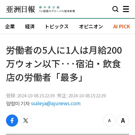
企業
経済
トピックス
オピニオン
AI PICK
労働者の5人に1人は月給200
万ウォン以下···宿泊・飲食
店の労働者「最多」
登録 : 2024-10-08 15:22:39
修正 : 2024-10-08 15:22:39
양정미 기자
ssaleya@ajunews.com
f
t
z
Z
a
w
o
o
c
i
o
o