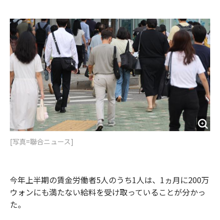
e
t
m
m
b
t
o
i
o
e
u
n
o
r
t
k
[写真=聯合ニュース]
今年上半期の賃金労働者5人のうち1人は、1ヵ月に200万
ウォンにも満たない給料を受け取っていることが分かっ
た。