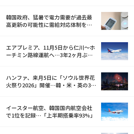
の供給契約を締結
韓国政府、猛暑で電力需要が過去最
高更新の可能性に需給対応体制を点
検
エアプレミア、11月5日から仁川〜ホ
ーチミン路線運航へ…3年2ヶ月ぶり
の再開
ハンファ、来月5日に「ソウル世界花
火祭り2026」開催…韓・米・英の3カ
国が参加
イースター航空、韓国国内航空会社
で1位を記録…「上半期搭乗率93%」