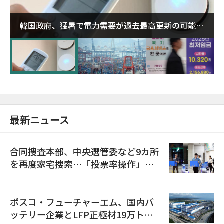
韓国政府、猛暑で電力需要が過去最高更新の可能性
に需給対応体制を点検
最新ニュース
合同捜査本部、中央選管委など9カ所
を再度家宅捜索…「投票率操作」の
資料を確保
ポスコ・フューチャーエム、国内バ
ッテリー企業とLFP正極材19万トン