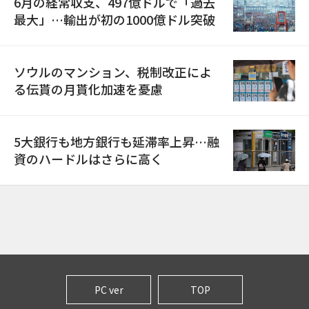
6月の経常収支、497億ドルで「過去
最大」…輸出が初の1000億ドル突破
ソウルのマンション、税制改正によ
る伝貰の月貰化加速を憂慮
5大銀行も地方銀行も延滞率上昇…融
資のハードルはさらに高く
PC ver
TOP