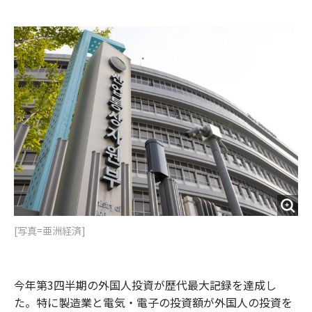
e
t
m
m
b
t
o
i
o
e
u
n
o
r
t
k
[写真=亜洲経済]
今年第3四半期の外国人投資が歴代最大記録を達成し
た。特に製造業と電気・電子の投資額が外国人の投資を