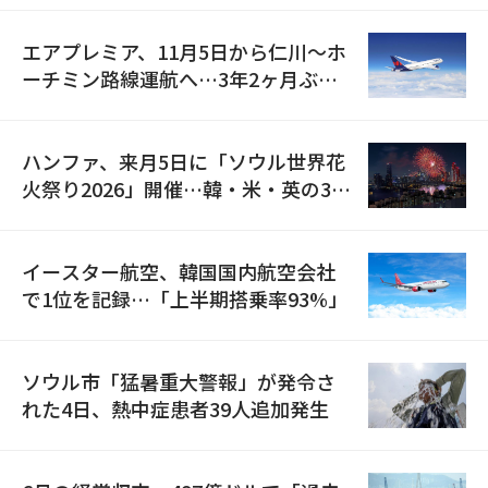
エアプレミア、11月5日から仁川〜ホ
ーチミン路線運航へ…3年2ヶ月ぶり
の再開
ハンファ、来月5日に「ソウル世界花
火祭り2026」開催…韓・米・英の3カ
国が参加
イースター航空、韓国国内航空会社
で1位を記録…「上半期搭乗率93%」
ソウル市「猛暑重大警報」が発令さ
れた4日、熱中症患者39人追加発生