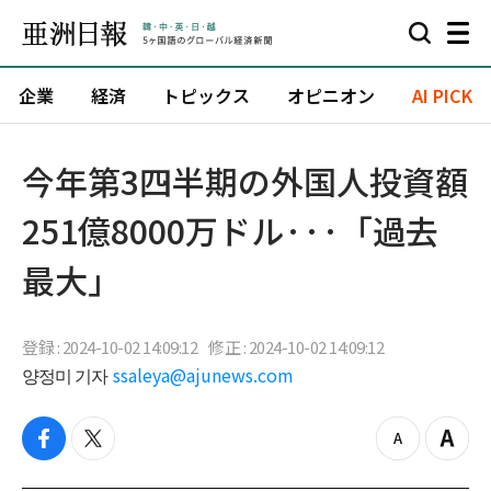
企業
経済
トピックス
オピニオン
AI PICK
今年第3四半期の外国人投資額
251億8000万ドル···「過去
最大」
登録 : 2024-10-02 14:09:12
修正 : 2024-10-02 14:09:12
양정미 기자
ssaleya@ajunews.com
f
t
z
Z
a
w
o
o
c
i
o
o