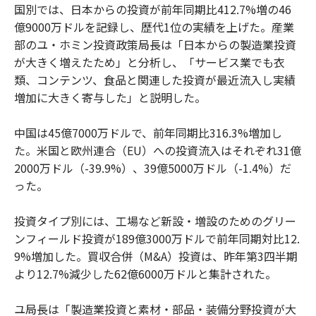
国別では、日本からの投資が前年同期比412.7%増の46
億9000万ドルを記録し、歴代1位の実績を上げた。産業
部のユ・ホミン投資政策局長は「日本からの製造業投資
が大きく増えたため」と分析し、「サービス業でも衣
類、コンテンツ、食品と関連した投資が最近流入し実績
増加に大きく寄与した」と説明した。
中国は45億7000万ドルで、前年同期比316.3%増加し
た。米国と欧州連合（EU）への投資流入はそれぞれ31億
2000万ドル（-39.9%）、39億5000万ドル（-1.4%）だ
った。
投資タイプ別には、工場など新設・増設のためのグリー
ンフィールド投資が189億3000万ドルで前年同期対比12.
9%増加した。買収合併（M&A）投資は、昨年第3四半期
より12.7%減少した62億6000万ドルと集計された。
ユ局長は「製造業投資と素材・部品・装備分野投資が大