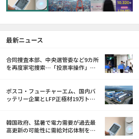
最新ニュース
合同捜査本部、中央選管委など9カ所
を再度家宅捜索…「投票率操作」の
資料を確保
ポスコ・フューチャーエム、国内バ
ッテリー企業とLFP正極材19万トン
の供給契約を締結
韓国政府、猛暑で電力需要が過去最
高更新の可能性に需給対応体制を点
検