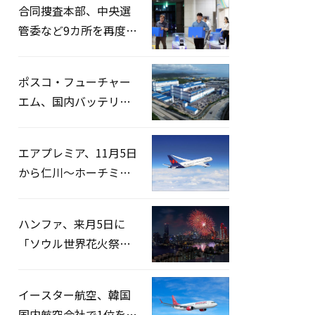
合同捜査本部、中央選
管委など9カ所を再度家
宅捜索…「投票率操
作」の資料を確保
ポスコ・フューチャー
エム、国内バッテリー
企業とLFP正極材19万ト
ンの供給契約を締結
エアプレミア、11月5日
から仁川〜ホーチミン
路線運航へ…3年2ヶ月
ぶりの再開
ハンファ、来月5日に
「ソウル世界花火祭り
2026」開催…韓・米・
英の3カ国が参加
イースター航空、韓国
国内航空会社で1位を記