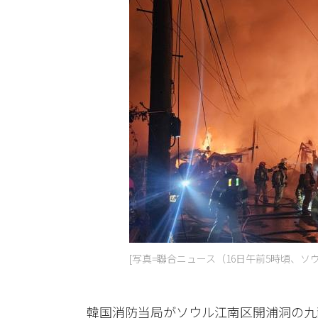
[写真=聯合ニュース（16日午前5時頃、
韓国消防当局がソウル江南区開浦洞の九