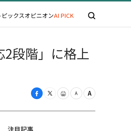
トピックス
オピニオン
AI PICK
応2段階」に格上
注目記事