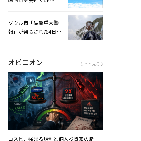
録…「上半期搭乗率
93%」
ソウル市「猛暑重大警
報」が発令された4日、
熱中症患者39人追加発
生
オピニオン
もっと見る
コスピ、強まる規制と個人投資家の賭