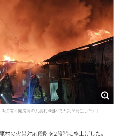
ソウル江南区開浦洞の九龍村4地区で火災が発生した）]
龍村の火災対応段階を2段階に格上げした。