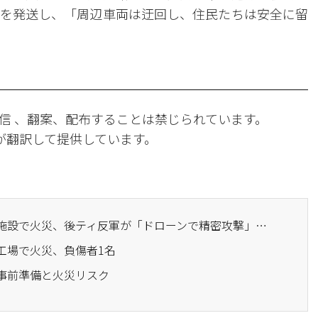
を発送し、「周辺車両は迂回し、住民たちは安全に留
信 、翻案、配布することは禁じられています。
Iが翻訳して提供しています。
· サウジアラムコの精油施設で火災、後ティ反軍が「ドローンで精密攻撃」と主張
工場で火災、負傷者1名
る事前準備と火災リスク