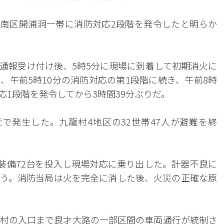
ル江南区開浦洞一帯に消防対応2段階を発令したと明らか
通報受け付け後、5時5分に現場に到着して初期消火に
、午前5時10分の消防対応の第1段階に続き、午前8時
応1段階を発令してから3時間39分ぶりだ。
で発生した。九龍村4地区の32世帯47人が避難を終
と装備72台を投入し現場対応に乗り出した。計器不良に
う。消防当局は火を完全に消した後、火災の正確な原
村の入口まで良才大路の一部区間の車両通行が統制さ