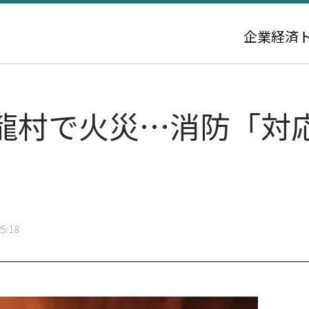
企業
経済
龍村で火災…消防「対
5:18