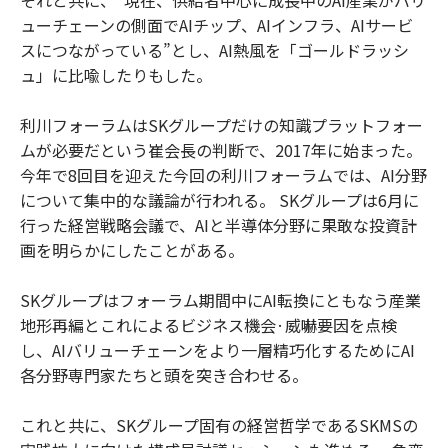
それと共に、“現在、供給者中心に成長中のAI産業がバリ
ューチェーンの側面でAIチップ、AIインフラ、AIサービ
スにつながっている”とし、AI熱風を「ゴールドラッシ
ュ」に比喩したりもした。
利川フォーラムはSKグループだけの知識プラットフォー
ムが必要だという崔会長の判断で、2017年に始まった。
今年で8回目を迎えた今回の利川フォーラムでは、AI分野
について集中的な議論が行われる。 SKグループは6月に
行った経営戦略会議で、AIと半導体分野に果敢な投資計
画を明らかにしたことがある。
SKグループはフォーラム期間中にAI転換にともなう産業
地形再編とこれによるビジネス機会·威嚇要因を点検
し、AIバリューチェーンをより一層精巧化するためにAI
各分野専門家たちと頭を突き合わせる。
これと共に、SKグループ固有の経営哲学であるSKMSの