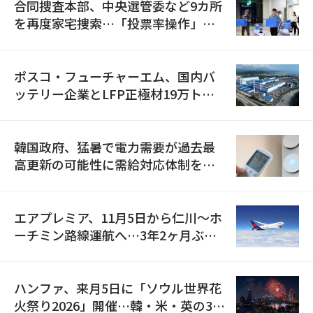
合同捜査本部、中央選管委など9カ所
を再度家宅捜索…「投票率操作」の
資料を確保
ポスコ・フューチャーエム、国内バ
ッテリー企業とLFP正極材19万トン
の供給契約を締結
韓国政府、猛暑で電力需要が過去最
高更新の可能性に需給対応体制を点
検
エアプレミア、11月5日から仁川〜ホ
ーチミン路線運航へ…3年2ヶ月ぶり
の再開
ハンファ、来月5日に「ソウル世界花
火祭り2026」開催…韓・米・英の3カ