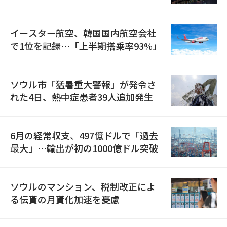
国が参加
イースター航空、韓国国内航空会社
で1位を記録…「上半期搭乗率93%」
ソウル市「猛暑重大警報」が発令さ
れた4日、熱中症患者39人追加発生
6月の経常収支、497億ドルで「過去
最大」…輸出が初の1000億ドル突破
ソウルのマンション、税制改正によ
る伝貰の月貰化加速を憂慮