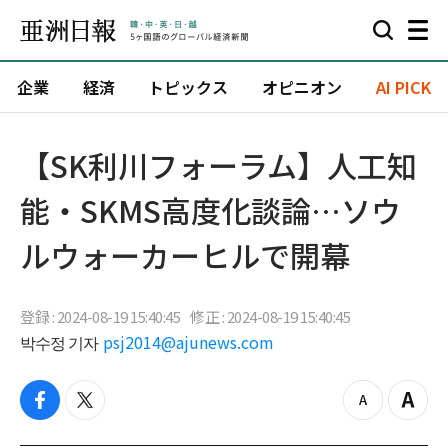
企業
経済
トピックス
オピニオン
AI PICK
【SK利川フォーラム】人工知
能・SKMS高度化談論…ソウ
ルウォーカーヒルで開幕
登録 : 2024-08-19 15:40:45
修正 : 2024-08-19 15:40:45
박수정 기자
psj2014@ajunews.com
f
t
z
Z
a
w
o
o
c
i
o
o