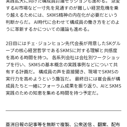
実践拡大に向けた構成員討議セッションも進める。 急変
するAI市場など一寸先を見通すのが難しい経営危機を乗
り越えるためには、SKMS精神の内在化が必要だという
判断からだ。 AI時代に合わせて構成員の働き方をどのよ
うに革新するかについての議論も進める。
2日目にはチェ·ジョンヒョン先代会長が用意したSKグル
ープの核心経営哲学であるSKMSに対する理解と共感度
を高める時間を持つ。 各系列会社は会社別ワークショッ
プを行い、SKMSの基本概念の実践事例などについて共
有する計画だ。 構成員の声を直接聞き、現場でSKMSの
実行力を高めようという趣旨だ。 最終日には崔会長が構
成員たちと一緒にフォーラム成果を振り返り、AIとSKMS
実践のための知恵を集める時間を持つ予定だ。
亜洲日報の記事等を無断で複製、公衆送信 、翻案、配布