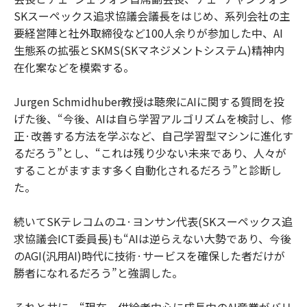
SKスーペックス追求協議会議長をはじめ、系列会社の主
要経営陣と社外取締役など100人余りが参加した中、AI
生態系の拡張とSKMS(SKマネジメントシステム)精神内
在化案などを模索する。
Jurgen Schmidhuber教授は聴衆にAIに関する質問を投
げた後、“今後、AIは自ら学習アルゴリズムを検討し、修
正·改善する方法を学ぶなど、自己学習型マシンに進化す
るだろう”とし、“これは残り少ない未来であり、人々が
することがますます多く自動化されるだろう”と診断し
た。
続いてSKテレコムのユ·ヨンサン代表(SKスーペックス追
求協議会ICT委員長)も“AIは逆らえない大勢であり、今後
のAGI(汎用AI)時代に技術·サービスを確保した者だけが
勝者になれるだろう”と強調した。