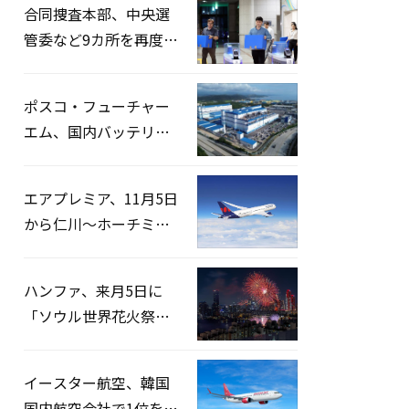
合同捜査本部、中央選
管委など9カ所を再度家
宅捜索…「投票率操
作」の資料を確保
ポスコ・フューチャー
エム、国内バッテリー
企業とLFP正極材19万ト
ンの供給契約を締結
エアプレミア、11月5日
から仁川〜ホーチミン
路線運航へ…3年2ヶ月
ぶりの再開
ハンファ、来月5日に
「ソウル世界花火祭り
2026」開催…韓・米・
英の3カ国が参加
イースター航空、韓国
国内航空会社で1位を記