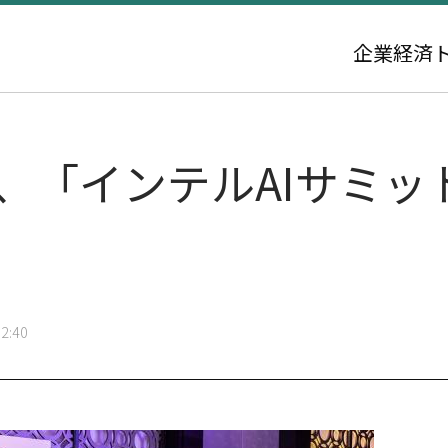
企業
経済
ス、「インテルAIサミ
2:40