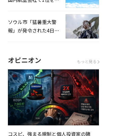
録…「上半期搭乗率
93%」
ソウル市「猛暑重大警
報」が発令された4日、
熱中症患者39人追加発
生
オピニオン
もっと見る
コスピ、強まる規制と個人投資家の賭