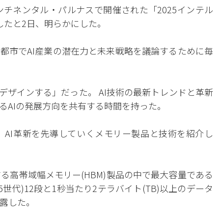
ンチネンタル・パルナスで開催された「2025インテル
加したと2日、明らかにした。
要都市でAI産業の潜在力と未来戦略を議論するために毎
デザインする」だった。 AI技術の最新トレンドと革新
るAIの発展方向を共有する時間を持った。
、AI革新を先導していくメモリー製品と技術を紹介し
る高帯域幅メモリー(HBM)製品の中で最大容量である
第5世代)12段と1秒当たり2テラバイト(TB)以上のデータ
披露した。