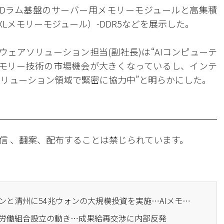
DR5 Dラム基盤のサーバー用メモリーモジュールと高集積
XLメモリーモジュール）-DDR5などを展示した。
ウェアソリューション担当(副社長)は“AIコンピューテ
メモリー技術の市場機会が大きくなっているし、インテ
ソリューション領域で緊密に協力中”と明らかにした。
信 、翻案、配布することは禁じられています。
· SKハイニックス、用インと清州に54兆ウォンの大規模投資を実施…AIメモリの選択と集中
統合労働組合設立の動き…成果給再交渉に内部反発