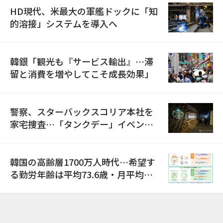
HD現代、米最大の軍艦ドックに「知
的溶接」システムを導入へ
韓銀「観光も『サービス輸出』…滞
留と消費を増やしてこそ成長効果」
警察、スターバックスコリア本社を
家宅捜査…「タンクデー」イベント
巡り侮辱容疑
韓国の高齢層1700万人時代…希望す
る勤労年齢は平均73.6歳・月平均賃
金は300万ウォン以上