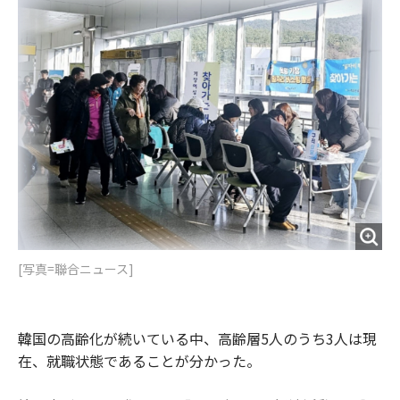
o
e
u
n
o
r
t
k
[写真=聯合ニュース]
韓国の高齢化が続いている中、高齢層5人のうち3人は現
在、就職状態であることが分かった。