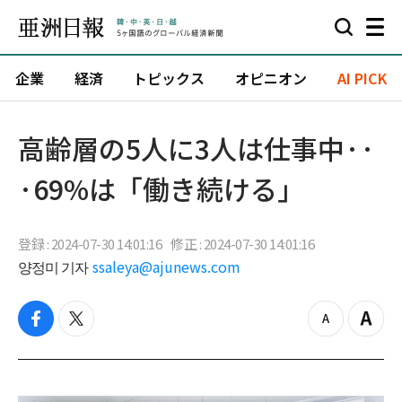
企業
経済
トピックス
オピニオン
AI PICK
高齢層の5人に3人は仕事中··
·69%は「働き続ける」
登録 : 2024-07-30 14:01:16
修正 : 2024-07-30 14:01:16
양정미 기자
ssaleya@ajunews.com
f
t
z
Z
a
w
o
o
c
i
o
o
e
t
m
m
b
t
o
i