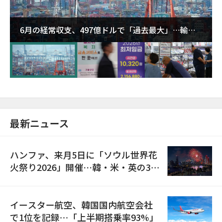
6月の経常収支、497億ドルで「過去最大」…輸出
が初の1000億ドル突破
最新ニュース
ハンファ、来月5日に「ソウル世界花
火祭り2026」開催…韓・米・英の3カ
国が参加
イースター航空、韓国国内航空会社
で1位を記録…「上半期搭乗率93%」