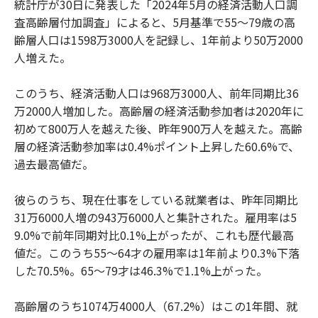
統計庁が30日に発表した「2024年5月の経済活動人口調
査高齢層付加調査」によると、5月基準で55～79歳の高
齢層人口は1598万3000人を記録し、1年前より50万2000
人増えた。
このうち、経済活動人口は968万3000人、前年同期比36
万2000人増加した。高齢層の経済活動参加者は2020年に
初めて800万人を越えた後、昨年900万人を越えた。高齢
層の経済活動参加率は0.4%ポイント上昇した60.6%で、
過去最高値だ。
彼らのうち、現在仕事をしている就業者は、昨年同期比
31万6000人増の943万6000人と集計された。雇用率は5
9.0%で前年同期対比0.1%上がったが、これも歴代最高
値だ。このうち55～64才の雇用率は1年前より0.3%下落
した70.5%。65～79才は46.3%で1.1%上がった。
高齢層のうち1074万4000人（67.2%）はこの1年間、就