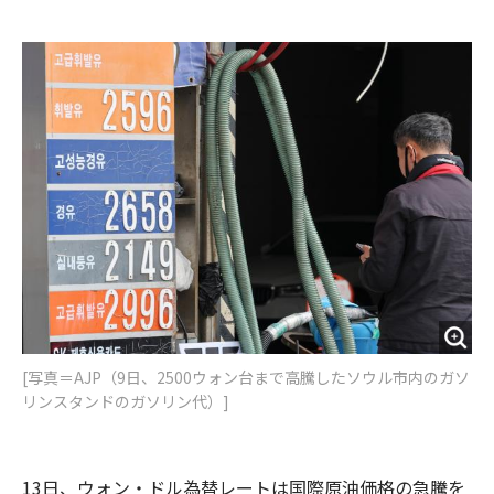
e
t
m
m
b
t
o
i
o
e
u
n
o
r
t
k
[写真＝AJP（9日、2500ウォン台まで高騰したソウル市内のガソ
リンスタンドのガソリン代）]
13日、ウォン・ドル為替レートは国際原油価格の急騰を