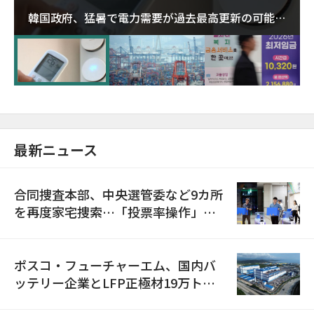
韓国政府、猛暑で電力需要が過去最高更新の可能性
に需給対応体制を点検
最新ニュース
合同捜査本部、中央選管委など9カ所
を再度家宅捜索…「投票率操作」の
資料を確保
ポスコ・フューチャーエム、国内バ
ッテリー企業とLFP正極材19万トン
の供給契約を締結