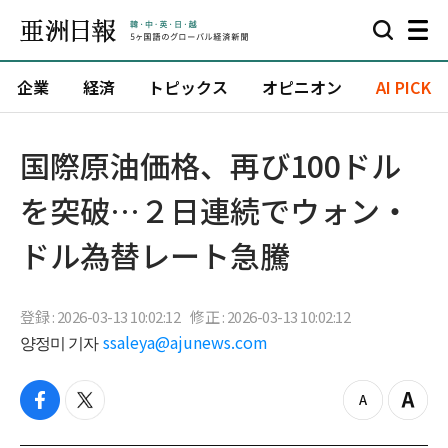
企業
経済
トピックス
オピニオン
AI PICK
国際原油価格、再び100ドル
を突破…２日連続でウォン・
ドル為替レート急騰
登録 : 2026-03-13 10:02:12
修正 : 2026-03-13 10:02:12
양정미 기자
ssaleya@ajunews.com
f
t
z
Z
a
w
o
o
c
i
o
o