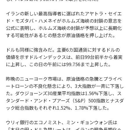
イランの新しい最高指導者に選ばれたアヤトラ・セイエ
ド・モズタバ・ハメネイがホルムズ海峡の封鎖の意志を
公式に表明し、ホルムズ海峡の封鎖が予想以上に長期化
する可能性があるとの懸念が原油価格を押し上げた。
ドルも同様に強含みだ。主要6カ国通貨に対するドルの
価値を示すドルインデックスは、前日99台前半から着実
に上昇し、この日の午前には99.756まで上昇した。
昨晩のニューヨーク市場は、原油価格の急騰とプライベ
ートローンの不良化懸念により、3大指数が一斉に下落し
た。ダウジョーンズ30産業平均指数は1.56%下落し、ス
タンダード・アンド・プアーズ（S&P）500指数とナスダ
ック総合指数もそれぞれ1.52%、1.78%下落した。
ウリィ銀行のエコノミスト、ミン・ギョンウォン氏は
「本日の円・ドル為替レートは、イランの戦争長期化へ