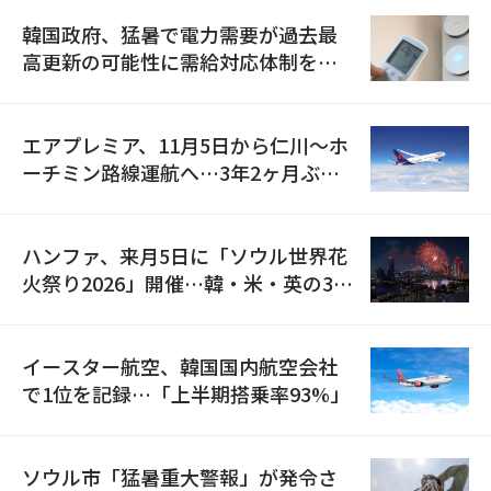
韓国政府、猛暑で電力需要が過去最
高更新の可能性に需給対応体制を点
検
エアプレミア、11月5日から仁川〜ホ
ーチミン路線運航へ…3年2ヶ月ぶり
の再開
ハンファ、来月5日に「ソウル世界花
火祭り2026」開催…韓・米・英の3カ
国が参加
イースター航空、韓国国内航空会社
で1位を記録…「上半期搭乗率93%」
ソウル市「猛暑重大警報」が発令さ