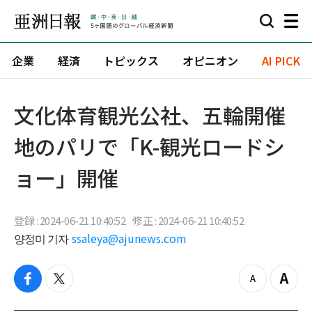
企業
経済
トピックス
オピニオン
AI PICK
文化体育観光公社、五輪開催
地のパリで「K-観光ロードシ
ョー」開催
登録 : 2024-06-21 10:40:52
修正 : 2024-06-21 10:40:52
양정미 기자
ssaleya@ajunews.com
f
t
z
Z
a
w
o
o
c
i
o
o