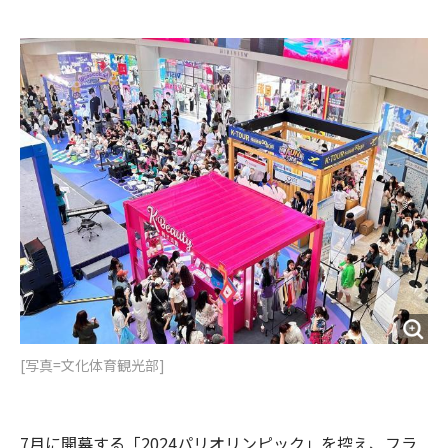
e
t
m
m
b
t
o
i
o
e
u
n
o
r
t
k
[写真=文化体育観光部]
7月に開幕する「2024パリオリンピック」を控え、フラ