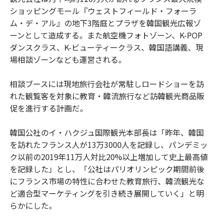
ショッピングモール『ウェストフィールド・フォーラ
ム・デ・アル』の地下3階庭とプラザを韓国観光広報ゾ
ーンとして造成する。また航空機フォトゾーン、K-POP
ダンスクラス、K-ビューティークラス、韓国語講義、現
場相談ゾーンなども運営される。
相談ブースには現地旅行会社が常駐しロードショーを訪
れた観覧客を対象に教育・韓流旅行など訪韓観光商品販
促を進行する計画だ。
韓国公社のイ・ハクジュ国際観光本部長は「昨年、韓国
を訪れたフランス人が13万3000人を記録し、パンデミッ
ク以前の2019年11万人対比20%以上増加して史上最高値
を記録した」とし、「公社はパリオリンピック期間前後
にフランス市場の特性に合わせた教育旅行、韓流観光な
ど適合型マーケティングを引き続き展開していく」と明
らかにした。