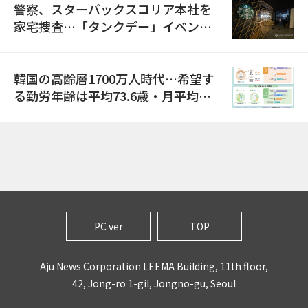
警察、スターバックスコリア本社を
家宅捜査…「タンクデー」イベント
巡り侮辱容疑
韓国の高齢層1700万人時代…希望す
る勤労年齢は平均73.6歳・月平均賃
金は300万ウォン以上
PC ver
TOP
Aju News Corporation LEEMA Building, 11th floor,
42, Jong-ro 1-gil, Jongno-gu, Seoul