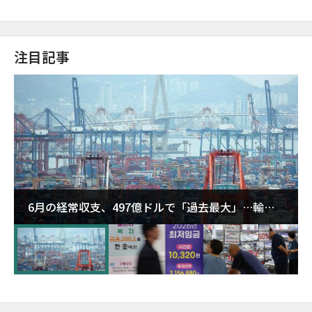
注目記事
6月の経常収支、497億ドルで「過去最大」…輸出
が初の1000億ドル突破