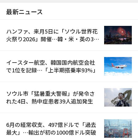
最新ニュース
ハンファ、来月5日に「ソウル世界花
火祭り2026」開催…韓・米・英の3カ
国が参加
イースター航空、韓国国内航空会社
で1位を記録…「上半期搭乗率93%」
ソウル市「猛暑重大警報」が発令さ
れた4日、熱中症患者39人追加発生
6月の経常収支、497億ドルで「過去
最大」…輸出が初の1000億ドル突破