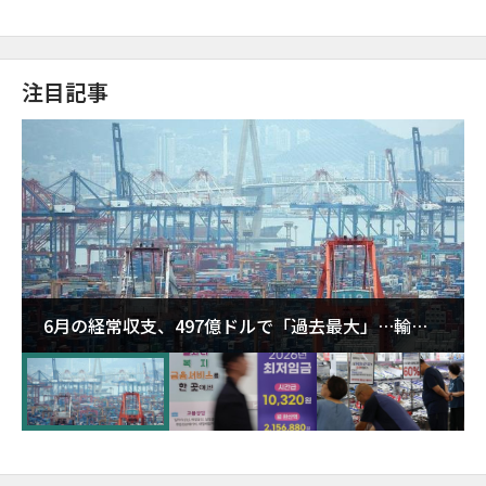
注目記事
6月の経常収支、497億ドルで「過去最大」…輸出
が初の1000億ドル突破