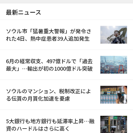
最新ニュース
ソウル市「猛暑重大警報」が発令さ
れた4日、熱中症患者39人追加発生
6月の経常収支、497億ドルで「過去
最大」…輸出が初の1000億ドル突破
ソウルのマンション、税制改正によ
る伝貰の月貰化加速を憂慮
5大銀行も地方銀行も延滞率上昇…融
資のハードルはさらに高く