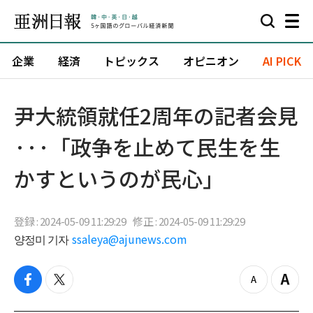
企業
経済
トピックス
オピニオン
AI PICK
尹大統領就任2周年の記者会見
···「政争を止めて民生を生
かすというのが民心」
登録 : 2024-05-09 11:29:29
修正 : 2024-05-09 11:29:29
양정미 기자
ssaleya@ajunews.com
f
t
z
Z
a
w
o
o
c
i
o
o