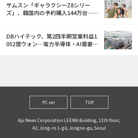
サムスン「ギャラクシーZ8シリー
ズ」、韓国内の予約購入144万台…
「過去最多」
DBハイテック、第2四半期営業利益1
052億ウォン…電力半導体・AI需要増
で売上高23%増
PC ver
TOP
Aju News Corporation LEEMA Building, 11th floor,
42, Jong-ro 1-gil, Jongno-gu, Seoul