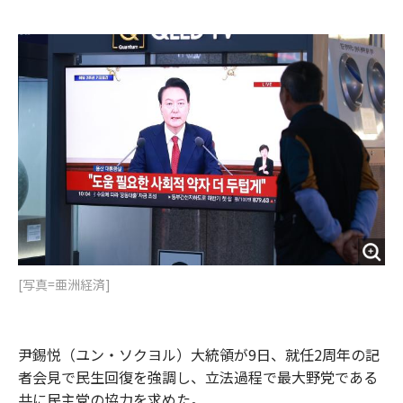
e
t
m
m
b
t
o
i
o
e
u
n
o
r
t
k
[写真=亜洲経済]
尹錫悦（ユン・ソクヨル）大統領が9日、就任2周年の記
者会見で民生回復を強調し、立法過程で最大野党である
共に民主党の協力を求めた。