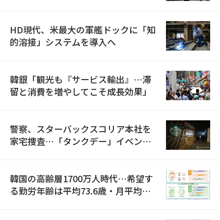
HD現代、米最大の軍艦ドックに「知
的溶接」システムを導入へ
韓銀「観光も『サービス輸出』…滞
留と消費を増やしてこそ成長効果」
警察、スターバックスコリア本社を
家宅捜査…「タンクデー」イベント
巡り侮辱容疑
韓国の高齢層1700万人時代…希望す
る勤労年齢は平均73.6歳・月平均賃
金は300万ウォン以上