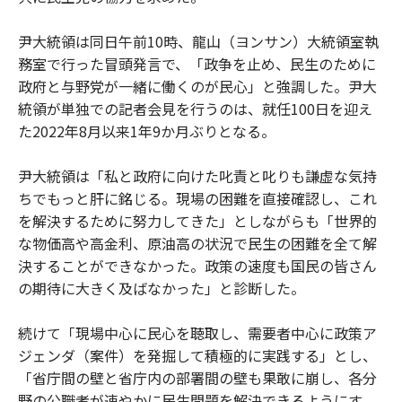
尹大統領は同日午前10時、龍山（ヨンサン）大統領室執
務室で行った冒頭発言で、「政争を止め、民生のために
政府と与野党が一緒に働くのが民心」と強調した。尹大
統領が単独での記者会見を行うのは、就任100日を迎え
た2022年8月以来1年9か月ぶりとなる。
尹大統領は「私と政府に向けた叱責と叱りも謙虚な気持
ちでもっと肝に銘じる。現場の困難を直接確認し、これ
を解決するために努力してきた」としながらも「世界的
な物価高や高金利、原油高の状況で民生の困難を全て解
決することができなかった。政策の速度も国民の皆さん
の期待に大きく及ばなかった」と診断した。
続けて「現場中心に民心を聴取し、需要者中心に政策ア
ジェンダ（案件）を発掘して積極的に実践する」とし、
「省庁間の壁と省庁内の部署間の壁も果敢に崩し、各分
野の公職者が速やかに民生問題を解決できるようにす