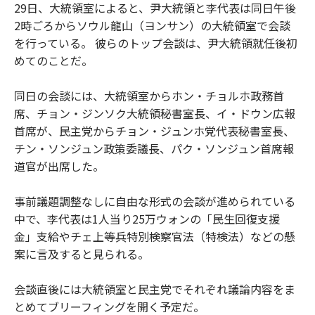
29日、大統領室によると、尹大統領と李代表は同日午後
2時ごろからソウル龍山（ヨンサン）の大統領室で会談
を行っている。 彼らのトップ会談は、尹大統領就任後初
めてのことだ。
同日の会談には、大統領室からホン・チョルホ政務首
席、チョン・ジンソク大統領秘書室長、イ・ドウン広報
首席が、民主党からチョン・ジュンホ党代表秘書室長、
チン・ソンジュン政策委議長、パク・ソンジュン首席報
道官が出席した。
事前議題調整なしに自由な形式の会談が進められている
中で、李代表は1人当り25万ウォンの「民生回復支援
金」支給やチェ上等兵特別検察官法（特検法）などの懸
案に言及すると見られる。
会談直後には大統領室と民主党でそれぞれ議論内容をま
とめてブリーフィングを開く予定だ。