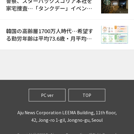
警察、スターバックスコリア本社を
家宅捜査…「タンクデー」イベント
巡り侮辱容疑
韓国の高齢層1700万人時代…希望す
る勤労年齢は平均73.6歳・月平均賃
金は300万ウォン以上
PC ver
TOP
Aju News Corporation LEEMA Building, 11th floor,
42, Jong-ro 1-gil, Jongno-gu, Seoul