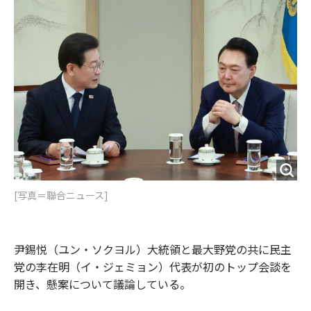
o
e
u
n
o
r
t
k
[写真＝聯合ニュース]
尹錫悦（ユン・ソクヨル）大統領と最大野党の共に民主
党の李在明（イ・ジェミョン）代表が初のトップ会談を
開き、懸案について議論している。