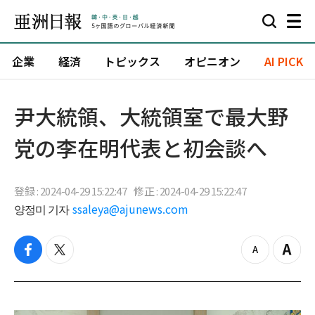
企業
経済
トピックス
オピニオン
AI PICK
尹大統領、大統領室で最大野
党の李在明代表と初会談へ
登録 : 2024-04-29 15:22:47
修正 : 2024-04-29 15:22:47
양정미 기자
ssaleya@ajunews.com
f
t
z
Z
a
w
o
o
c
i
o
o
e
t
m
m
b
t
o
i