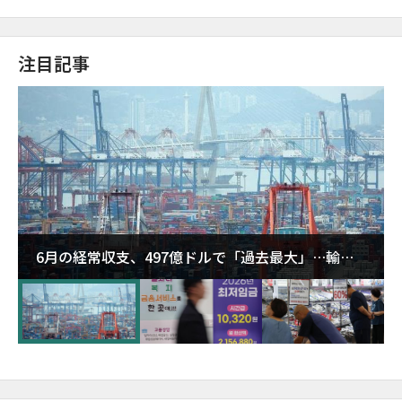
注目記事
6月の経常収支、497億ドルで「過去最大」…輸出
が初の1000億ドル突破