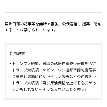
亜洲日報の記事等を無断で複製、公衆送信 、翻案、配布
することは禁じられています。
注目記事
トランプ大統領、米軍の武器在庫減少報道を否定
トランプ大統領、ケビン・ワシ連邦準備制度理事
会議長と頻繁に通話…イラン戦争などの助言を求
める
トランプ大統領「再び原油価格を上げる必要があ
るかもしれない…そうならないことを願う」