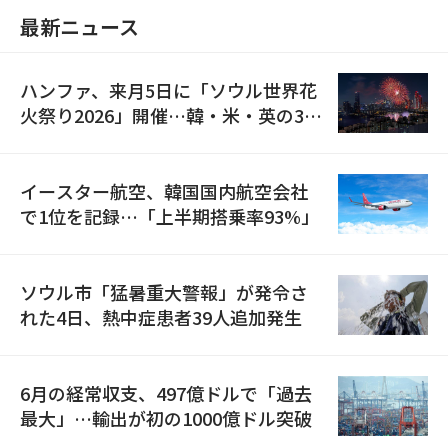
最新ニュース
ハンファ、来月5日に「ソウル世界花
火祭り2026」開催…韓・米・英の3カ
国が参加
イースター航空、韓国国内航空会社
で1位を記録…「上半期搭乗率93%」
ソウル市「猛暑重大警報」が発令さ
れた4日、熱中症患者39人追加発生
6月の経常収支、497億ドルで「過去
最大」…輸出が初の1000億ドル突破