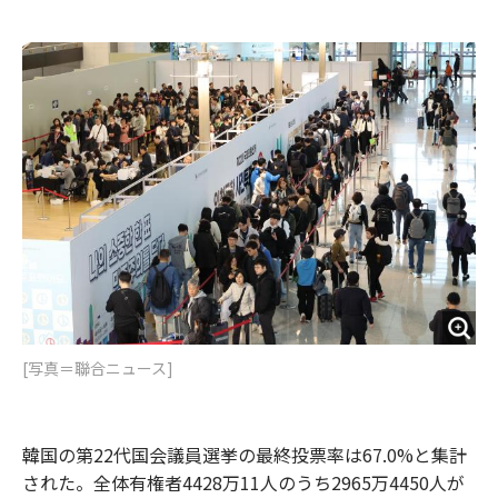
e
t
m
m
b
t
o
i
o
e
u
n
o
r
t
k
[写真＝聯合ニュース]
韓国の第22代国会議員選挙の最終投票率は67.0%と集計
された。全体有権者4428万11人のうち2965万4450人が