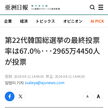
企業
経済
トピックス
オピニオン
AI PICK
第22代韓国総選挙の最終投票
率は67.0%···2965万4450人
が投票
登録 : 2024-04-11 14:44:36
修正 : 2024-04-11 14:44:36
양정미 기자
ssaleya@ajunews.com
f
t
z
Z
a
w
o
o
c
i
o
o