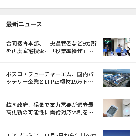
最新ニュース
合同捜査本部、中央選管委など9カ所
を再度家宅捜索…「投票率操作」の
資料を確保
ポスコ・フューチャーエム、国内バ
ッテリー企業とLFP正極材19万トン
の供給契約を締結
韓国政府、猛暑で電力需要が過去最
高更新の可能性に需給対応体制を点
検
エアプレミア、11月5日から仁川〜ホ