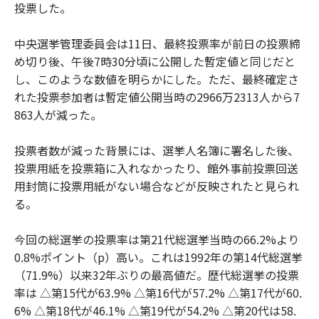
投票した。
中央選挙管理委員会は11日、最終投票率が前日の投票締
め切り後、午後7時30分頃に公開した暫定値と同じだと
し、このような数値を明らかにした。ただ、最終確定さ
れた投票参加者は暫定値公開当時の2966万2313人から7
863人が減った。
投票者数が減った背景には、選挙人名簿に署名した後、
投票用紙を投票箱に入れなかったり、館外事前投票回送
用封筒に投票用紙がない場合などが反映されたと見られ
る。
今回の総選挙の投票率は第21代総選挙当時の66.2%より
0.8%ポイント（p）高い。これは1992年の第14代総選挙
（71.9%）以来32年ぶりの最高値だ。歴代総選挙の投票
率は △第15代が63.9% △第16代が57.2% △第17代が60.
6% △第18代が46.1% △第19代が54.2% △第20代は58.