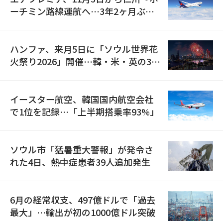
ーチミン路線運航へ…3年2ヶ月ぶり
の再開
ハンファ、来月5日に「ソウル世界花
火祭り2026」開催…韓・米・英の3カ
国が参加
イースター航空、韓国国内航空会社
で1位を記録…「上半期搭乗率93%」
ソウル市「猛暑重大警報」が発令さ
れた4日、熱中症患者39人追加発生
6月の経常収支、497億ドルで「過去
最大」…輸出が初の1000億ドル突破