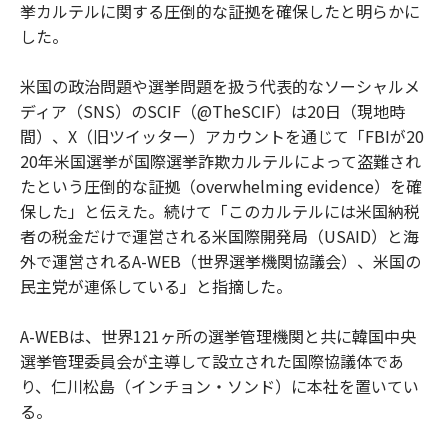
挙カルテルに関する圧倒的な証拠を確保したと明らかに
した。
米国の政治問題や選挙問題を扱う代表的なソーシャルメ
ディア（SNS）のSCIF（@TheSCIF）は20日（現地時
間）、X（旧ツイッター）アカウントを通じて「FBIが20
20年米国選挙が国際選挙詐欺カルテルによって盗難され
たという圧倒的な証拠（overwhelming evidence）を確
保した」と伝えた。続けて「このカルテルには米国納税
者の税金だけで運営される米国際開発局（USAID）と海
外で運営されるA-WEB（世界選挙機関協議会）、米国の
民主党が連係している」と指摘した。
A-WEBは、世界121ヶ所の選挙管理機関と共に韓国中央
選挙管理委員会が主導して設立された国際協議体であ
り、仁川松島（インチョン・ソンド）に本社を置いてい
る。