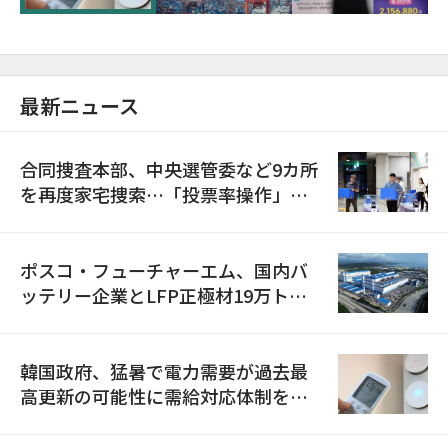
最新ニュース
合同捜査本部、中央選管委など9カ所
を再度家宅捜索…「投票率操作」の
資料を確保
ポスコ・フューチャーエム、国内バ
ッテリー企業とLFP正極材19万トン
の供給契約を締結
韓国政府、猛暑で電力需要が過去最
高更新の可能性に需給対応体制を点
検