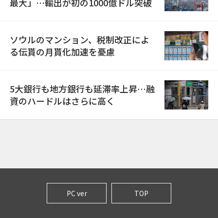
最大」…輸出が初の1000億ドル突破
ソウルのマンション、税制改正によ
る伝貰の月貰化加速を憂慮
5大銀行も地方銀行も延滞率上昇…融
資のハードルはさらに高く
PC ver
TOP