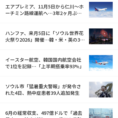
エアプレミア、11月5日から仁川〜ホ
ーチミン路線運航へ…3年2ヶ月ぶり
の再開
ハンファ、来月5日に「ソウル世界花
火祭り2026」開催…韓・米・英の3カ
国が参加
イースター航空、韓国国内航空会社
で1位を記録…「上半期搭乗率93%」
ソウル市「猛暑重大警報」が発令さ
れた4日、熱中症患者39人追加発生
6月の経常収支、497億ドルで「過去