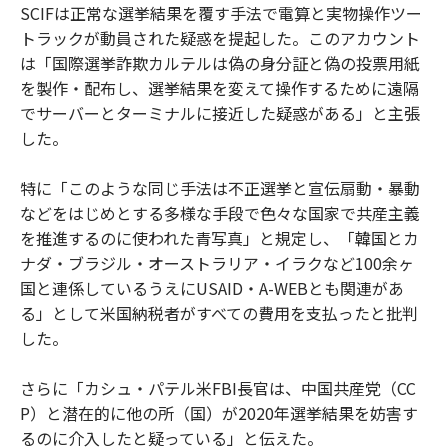
SCIFは正常な選挙結果を覆す手法で電算と実物操作ツー
トラックが動員された疑惑を提起した。このアカウント
は「国際選挙詐欺カルテルは偽の身分証と偽の投票用紙
を製作・配布し、選挙結果を変えて操作するために遠隔
でサーバーとターミナルに接近した疑惑がある」と主張
した。
特に「このような同じ手法は不正選挙と宣伝扇動・暴動
などをはじめとする多様な手段で色々な国家で共産主義
を推進するのに使われた青写真」と規定し、「韓国とカ
ナダ・ブラジル・オーストラリア・イラクなど100余ヶ
国と連係しているうえにUSAID・A-WEBとも関連があ
る」として米国納税者がすべての費用を支払ったと批判
した。
さらに「カシュ・パテル米FBI長官は、中国共産党（CC
P）と潜在的に他の所（国）が2020年選挙結果を妨害す
るのに介入したと疑っている」と伝えた。