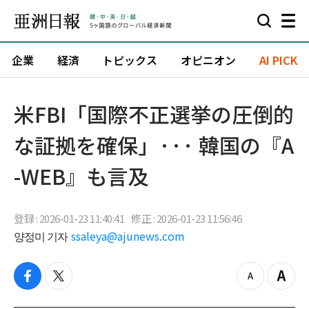
企業
経済
トピックス
オピニオン
AI PICK
米FBI「国際不正選挙の圧倒的
な証拠を確保」··· 韓国の『A
-WEB』も言及
登録 : 2026-01-23 11:40:41
修正 : 2026-01-23 11:56:46
양정미 기자
ssaleya@ajunews.com
f
t
z
Z
a
w
o
o
c
i
o
o