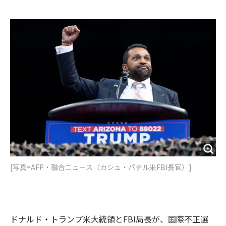
e
t
m
m
b
t
o
i
o
e
u
n
o
r
t
k
[写真=AFP・聯合ニュース（カシュ・パテル米FBI長官）]
ドナルド・トランプ米大統領とFBI局長が、国際不正選