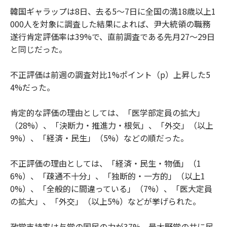
韓国ギャラップは8日、去る5～7日に全国の満18歳以上1
000人を対象に調査した結果によれば、尹大統領の職務
遂行肯定評価率は39%で、直前調査である先月27～29日
と同じだった。
不正評価は前週の調査対比1%ポイント（p）上昇した5
4%だった。
肯定的な評価の理由としては、「医学部定員の拡大」
（28%）、「決断力・推進力・根気」、「外交」（以上
9%）、「経済・民生」（5%）などの順だった。
不正評価の理由としては、「経済・民生・物価」（1
6%）、「疎通不十分」、「独断的・一方的」（以上1
0%）、「全般的に間違っている」（7%）、「医大定員
の拡大」、「外交」（以上5%）などが挙げられた。
政党支持率は与党の国民の力が37%、最大野党の共に民