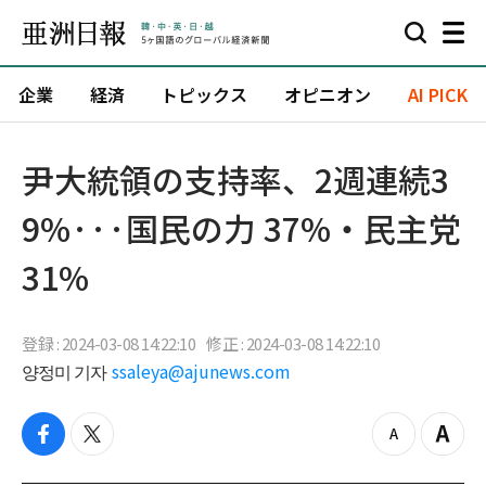
企業
経済
トピックス
オピニオン
AI PICK
尹大統領の支持率、2週連続3
9%···国民の力 37%・民主党
31%
登録 : 2024-03-08 14:22:10
修正 : 2024-03-08 14:22:10
양정미 기자
ssaleya@ajunews.com
f
t
z
Z
a
w
o
o
c
i
o
o