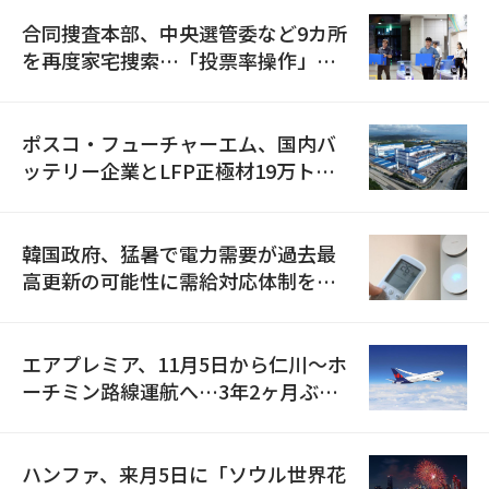
合同捜査本部、中央選管委など9カ所
を再度家宅捜索…「投票率操作」の
資料を確保
ポスコ・フューチャーエム、国内バ
ッテリー企業とLFP正極材19万トン
の供給契約を締結
韓国政府、猛暑で電力需要が過去最
高更新の可能性に需給対応体制を点
検
エアプレミア、11月5日から仁川〜ホ
ーチミン路線運航へ…3年2ヶ月ぶり
の再開
ハンファ、来月5日に「ソウル世界花