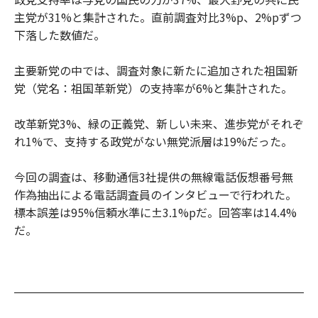
主党が31%と集計された。直前調査対比3%p、2%pずつ
下落した数値だ。
主要新党の中では、調査対象に新たに追加された祖国新
党（党名：祖国革新党）の支持率が6%と集計された。
改革新党3%、緑の正義党、新しい未来、進歩党がそれぞ
れ1%で、支持する政党がない無党派層は19%だった。
今回の調査は、移動通信3社提供の無線電話仮想番号無
作為抽出による電話調査員のインタビューで行われた。
標本誤差は95%信頼水準に±3.1%pだ。回答率は14.4%
だ。