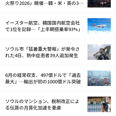
火祭り2026」開催…韓・米・英の3カ
国が参加
イースター航空、韓国国内航空会社
で1位を記録…「上半期搭乗率93%」
ソウル市「猛暑重大警報」が発令さ
れた4日、熱中症患者39人追加発生
6月の経常収支、497億ドルで「過去
最大」…輸出が初の1000億ドル突破
ソウルのマンション、税制改正によ
る伝貰の月貰化加速を憂慮