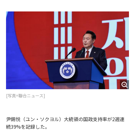
e
t
m
m
b
t
o
i
o
e
u
n
o
r
t
k
[写真=聯合ニュース]
尹錫悦（ユン・ソクヨル）大統領の国政支持率が2週連
続39%を記録した。