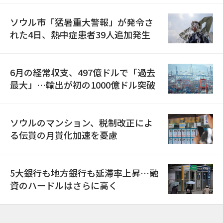
ソウル市「猛暑重大警報」が発令さ
れた4日、熱中症患者39人追加発生
6月の経常収支、497億ドルで「過去
最大」…輸出が初の1000億ドル突破
ソウルのマンション、税制改正によ
る伝貰の月貰化加速を憂慮
5大銀行も地方銀行も延滞率上昇…融
資のハードルはさらに高く