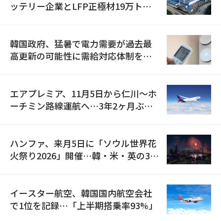
ッテリー企業とLFP正極材19万トン
の供給契約を締結
韓国政府、猛暑で電力需要が過去最
高更新の可能性に需給対応体制を点
検
エアプレミア、11月5日から仁川〜ホ
ーチミン路線運航へ…3年2ヶ月ぶり
の再開
ハンファ、来月5日に「ソウル世界花
火祭り2026」開催…韓・米・英の3カ
国が参加
イースター航空、韓国国内航空会社
で1位を記録…「上半期搭乗率93%」