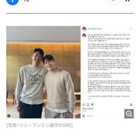
f
t
z
Z
a
w
o
o
c
i
o
o
e
t
m
m
b
t
o
i
o
e
u
n
o
r
t
k
[写真=ソン・フンミン選手のSNS]