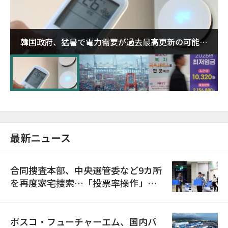
韓国政府、猛暑で電力需要が過去最高更新の可能性
に需給対応体制を点検
最新ニュース
合同捜査本部、中央選管委など9カ所
を再度家宅捜索…「投票率操作」の
資料を確保
ポスコ・フューチャーエム、国内バ