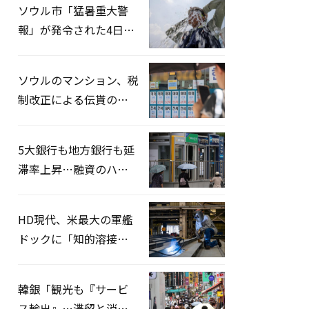
ソウル市「猛暑重大警
報」が発令された4日、
熱中症患者39人追加発
生
ソウルのマンション、税
制改正による伝貰の月
貰化加速を憂慮
5大銀行も地方銀行も延
滞率上昇…融資のハー
ドルはさらに高く
HD現代、米最大の軍艦
ドックに「知的溶接」
システムを導入へ
韓銀「観光も『サービ
ス輸出』…滞留と消費