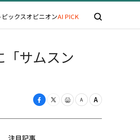
トピックス
オピニオン
AI PICK
に「サムスン
注目記事