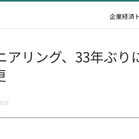
企業
経済
ニアリング、33年ぶり
更
7:27