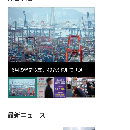
6月の経常収支、497億ドルで「過去
最大」…輸出が初の1000億ドル突破
最新ニュース