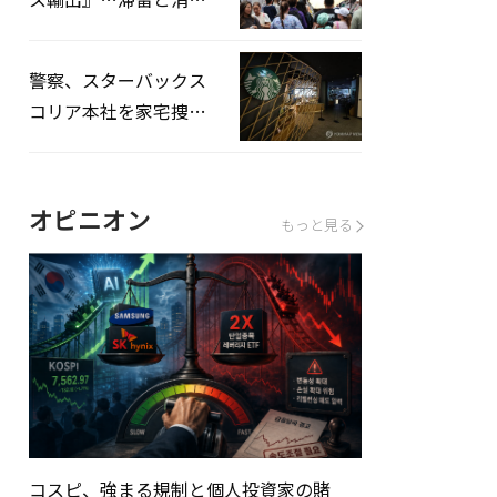
を増やしてこそ成長効
果」
警察、スターバックス
コリア本社を家宅捜
査…「タンクデー」イ
ベント巡り侮辱容疑
オピニオン
もっと見る
コスピ、強まる規制と個人投資家の賭