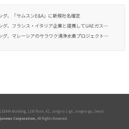
ング、「サムスンE&A」に新規社名確定
· サムスンエンジニアリング、フランス・イタリア企業と提携してUAEガス田プロジェクトに参加
· サムスンエンジニアリング、マレーシアのサラワク清浄水素プロジェクトの基本設計に着手
EEMA Building, 11th floor, 42, Jong-ro 1-gil, Jongno-gu, Seoul
junews Corporation
, All Rights Reserved.