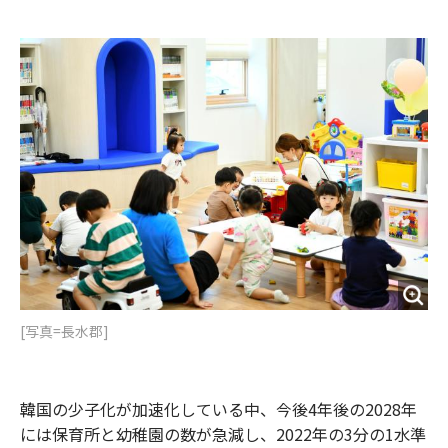
e
t
m
m
b
t
o
i
o
e
u
n
o
r
t
k
[写真=長水郡]
韓国の少子化が加速化している中、今後4年後の2028年
には保育所と幼稚園の数が急減し、2022年の3分の1水準