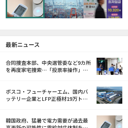
に需給対応体制を点検
最新ニュース
合同捜査本部、中央選管委など9カ所
を再度家宅捜索…「投票率操作」の
資料を確保
ポスコ・フューチャーエム、国内バ
ッテリー企業とLFP正極材19万トン
の供給契約を締結
韓国政府、猛暑で電力需要が過去最
高更新の可能性に需給対応体制を点