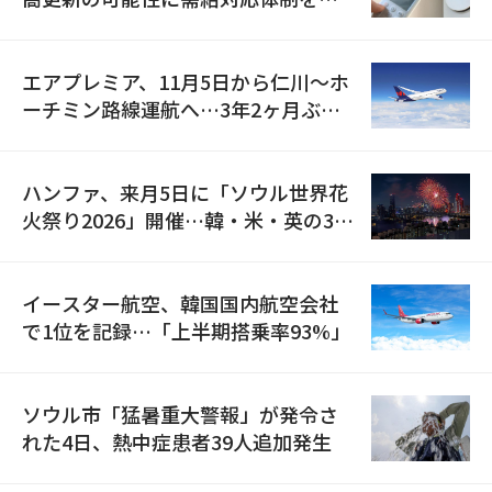
検
エアプレミア、11月5日から仁川〜ホ
ーチミン路線運航へ…3年2ヶ月ぶり
の再開
ハンファ、来月5日に「ソウル世界花
火祭り2026」開催…韓・米・英の3カ
国が参加
イースター航空、韓国国内航空会社
で1位を記録…「上半期搭乗率93%」
ソウル市「猛暑重大警報」が発令さ
れた4日、熱中症患者39人追加発生