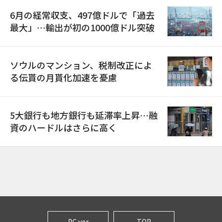
6月の経常収支、497億ドルで「過去
最大」…輸出が初の1000億ドル突破
ソウルのマンション、税制改正によ
る伝貰の月貰化加速を憂慮
5大銀行も地方銀行も延滞率上昇…融
資のハードルはさらに高く
PC ver
TOP