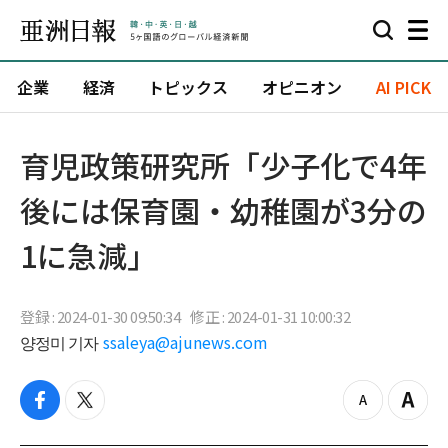
企業
経済
トピックス
オピニオン
AI PICK
育児政策研究所「少子化で4年
後には保育園・幼稚園が3分の
1に急減」
登録 : 2024-01-30 09:50:34
修正 : 2024-01-31 10:00:32
양정미 기자
ssaleya@ajunews.com
f
t
z
Z
a
w
o
o
c
i
o
o