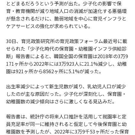
とどまるだろうという予測が出た。少子化の影響で保
育・教育機関が減り地域人口の消滅が加速化する悪循環
が懸念されるだけに、脆弱地域を中心に育児インフラと
ケアサービスの強化が求められている。
30日、育児政策研究所の育児政策フォーラム最近号に載
せられた「少子化時代の保育園・幼稚園インフラ供給診
断」報告書によると、韓国全国の保育園は2018年の3万9
171ヶ所から2022年には3万923人に21.1%減少し、幼稚
園は921ヶ所から8562ヶ所に5.1%が減った。
出生率減少によって新生児数が減り、乳幼児人口が減少
したのが主な原因だった。少子化が深刻化し、保育園・
幼稚園数の減少傾向はさらに激しくなる見込みだ。
報告書は、統計庁の将来人口推計を活用して就園率と定
員充足率が同一に維持されると仮定して今後保育園と幼
稚園数を予測したが、2022年に3万9千53ヶ所だった保育