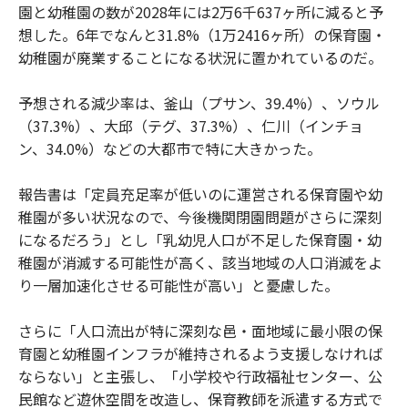
園と幼稚園の数が2028年には2万6千637ヶ所に減ると予
想した。6年でなんと31.8%（1万2416ヶ所）の保育園・
幼稚園が廃業することになる状況に置かれているのだ。
予想される減少率は、釜山（プサン、39.4%）、ソウル
（37.3%）、大邱（テグ、37.3%）、仁川（インチョ
ン、34.0%）などの大都市で特に大きかった。
報告書は「定員充足率が低いのに運営される保育園や幼
稚園が多い状況なので、今後機関閉園問題がさらに深刻
になるだろう」とし「乳幼児人口が不足した保育園・幼
稚園が消滅する可能性が高く、該当地域の人口消滅をよ
り一層加速化させる可能性が高い」と憂慮した。
さらに「人口流出が特に深刻な邑・面地域に最小限の保
育園と幼稚園インフラが維持されるよう支援しなければ
ならない」と主張し、「小学校や行政福祉センター、公
民館など遊休空間を改造し、保育教師を派遣する方式で