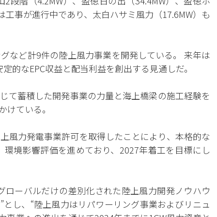
2段階（4.2MW）、盈徳日の出（34.4MW）、盈徳ホ
）は工事が進行中であり、太白ハサミ風力（17.6MW）も
グなど計9件の陸上風力事業を開発している。 来年は
安定的なEPC収益と配当利益を創出する見通しだ。
じて蓄積した開発事業の力量と海上橋梁の施工経験を
かけている。
宝高海上風力発電事業許可を取得したことにより、本格的な
、環境影響評価を進めており、2027年着工を目標にし
グローバルだけの差別化された陸上風力開発ノウハウ
”とし、“陸上風力はリパワーリング事業およびリニュ