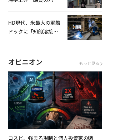
ドルはさらに高く
HD現代、米最大の軍艦
ドックに「知的溶接」
システムを導入へ
オピニオン
もっと見る
コスピ、強まる規制と個人投資家の賭