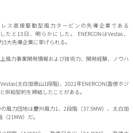
アレス直接駆動型風力タービンの先導企業である
したと13日、明らかにした。 ENERCONはVestas、
バル風力3大先導企業に挙げられる。
海上風力事業開発情報および技術力、開発経験、ノウハ
tas(太白加徳山1段階)、2022年ENERCON(盈徳ホジ
平昌横渓)と供給契約を締結したことがある。
風力団地は慶州風力1、2段階（37.5MW）、太白加
階（21MW）だ。