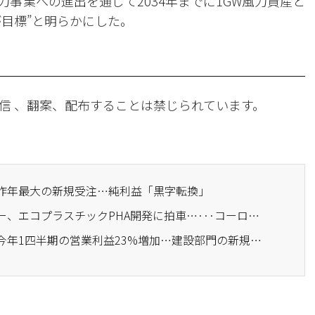
事業への進出を通じて2034年までに1GW風力資産と
が目標”と明らかにした。
信 、翻案、配布することは禁じられています。
、昨年最大の新規受注…純利益「黒字転換」
· コーロンインダストリー、エコプラスチックPHA開発に拍車…···コーロングローバル·Paques Biomaterialsと提携
· コーロングローバル、今年1四半期の営業利益23%増加…建設部門の新規受注の好調