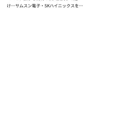
け…サムスン電子・SKハイニックスを巡
る明暗