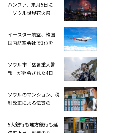
ハンファ、来月5日に
「ソウル世界花火祭り
2026」開催…韓・米・
英の3カ国が参加
イースター航空、韓国
国内航空会社で1位を記
録…「上半期搭乗率
93%」
ソウル市「猛暑重大警
報」が発令された4日、
熱中症患者39人追加発
生
ソウルのマンション、税
制改正による伝貰の月
貰化加速を憂慮
5大銀行も地方銀行も延
滞率上昇…融資のハー