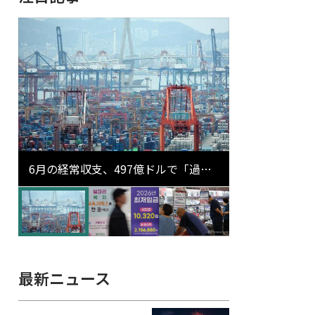
6月の経常収支、497億ドルで「過去
最大」…輸出が初の1000億ドル突破
最新ニュース