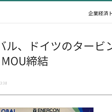
企業
経済
バル、ドイツのタービ
とMOU締結
3:38