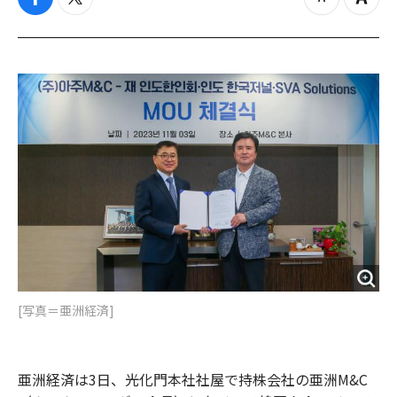
f
t
z
Z
a
w
o
o
c
i
o
o
e
t
m
m
b
t
o
i
o
e
u
n
o
r
t
k
[写真＝亜洲経済]
亜洲経済は3日、光化門本社社屋で持株会社の亜洲M&C