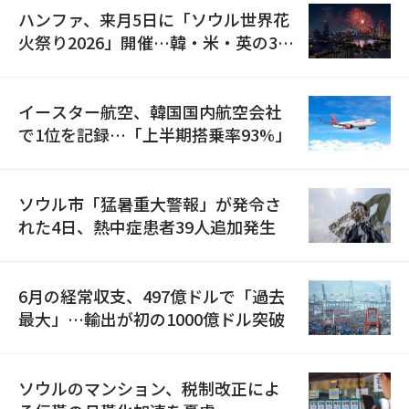
ハンファ、来月5日に「ソウル世界花
火祭り2026」開催…韓・米・英の3カ
国が参加
イースター航空、韓国国内航空会社
で1位を記録…「上半期搭乗率93%」
ソウル市「猛暑重大警報」が発令さ
れた4日、熱中症患者39人追加発生
6月の経常収支、497億ドルで「過去
最大」…輸出が初の1000億ドル突破
ソウルのマンション、税制改正によ