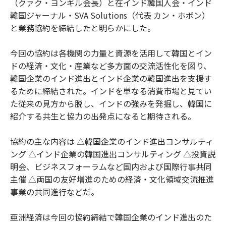
（クァク・ヨンギル会長）と在インド韓国人会・インド
韓国ジャーナル・SVA Solutions（代表 カン・ホボン）
と業務協約を締結したと明らかにした。
今回の協約は各機関の力量と資源を活用して韓国とイン
ドの経済・文化・産業など多方面の交流活性化を図り、
韓国企業のインド進出とインド企業の韓国進出を支援す
るために締結された。インドを単なる消費市場と見てい
た従来の見方から脱し、インドの強みを発掘し、韓国に
紹介する共生と協力の出発点になると期待される。
協約の主な内容は △韓国企業のインド進出コンサルティ
ング △インド企業の韓国進出コンサルティング △投資説
明会、ビジネスフォーラムなど国内および国際行事共同
主催 △両国の友好増進のための経済・文化領域交流推進
事業の共同進行などだ。
亜洲経済は今回の協約締結で韓国企業のインド進出のた