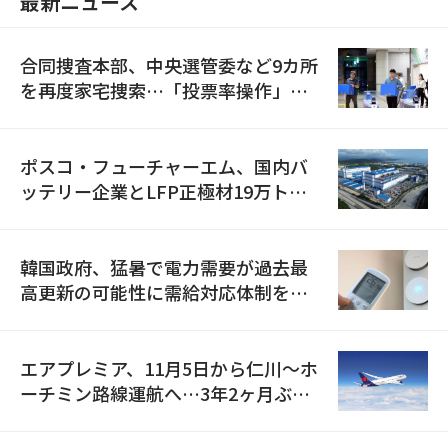
最新ニュース
合同捜査本部、中央選管委など9カ所
を再度家宅捜索…「投票率操作」の
資料を確保
ポスコ・フューチャーエム、国内バ
ッテリー企業とLFP正極材19万トン
の供給契約を締結
韓国政府、猛暑で電力需要が過去最
高更新の可能性に需給対応体制を点
検
エアプレミア、11月5日から仁川〜ホ
ーチミン路線運航へ…3年2ヶ月ぶり
の再開