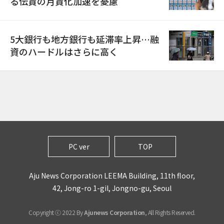
る伝貰の月貰化加速を憂慮
5大銀行も地方銀行も延滞率上昇…融
資のハードルはさらに高く
PC ver
TOP
Aju News Corporation LEEMA Building, 11th floor,
42, Jong-ro 1-gil, Jongno-gu, Seoul
Copyright ⓒ 2022 By
Ajunews Corporation
, All Rights Reserved.